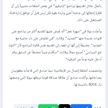
بالملل خلال تقديمها برنامج “إنترفيو” في بعض الحلقات، مشيرةً إلى أنّ
فكرة إنتقالها إلى شاشة أخرى واردة بقوة لكن ليس قبل أن توافق إدارة قناة
المستقبل على ذلك.
وأعلنت بولا في “سهرة عمر” أنّه عُرض عليها تقديم أكثر من برنامج على
قنوات عديدة منها “الجديد”، وقالت: “في تفاوض على نار حامية مع
الجديد”. مضيفةً إلى أنّها لن تعود إلى تقديم نفس فكرة البرنامج لأنّ “التوك
شو السياسي” أصبح مملاً، وقالت: “سأقدّم شيئاً مختلفاً عن السابق، وقد
أدخل عليه نوعاً من الترفيه”.
وتتضمنت الحلقة إتصال من الإعلامية ديما صادق التي فاجأت يعقوبيان
بمداخلتها، وأكدت صادق أنّ علاقة صداقة قوية تربطها ببولا التي وصفتها
بالـ IDOL بالنسبة لها.