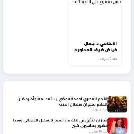
الاعلامي د. جمال
فياض ضيف المحاور د.
عماد دبور مش ممنوع
منذ 7 سنوات
علي الجديد الاحد
أحدث الأخبار
النجم المصري احمد العوضي يستعد لمفاجأة رمضان
القادم بعنوان سلطان الديب
منذ 8 ساعات
شيرين تتألق في ليلة من العمر بالساحل الشمالى وسط
حضور جماهيري كبير
منذ 10 ساعات