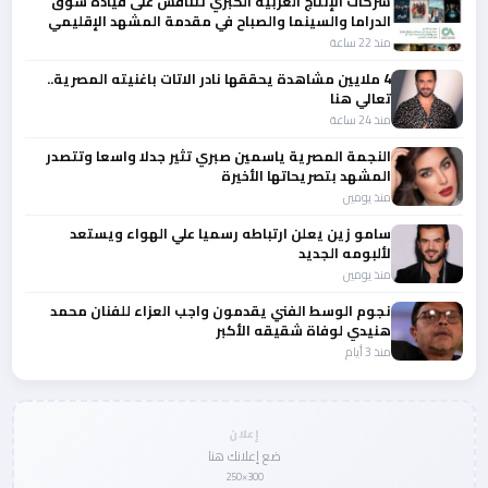
شركات الإنتاج العربية الكبري تتنافس على قيادة سوق
الدراما والسينما والصباح في مقدمة المشهد الإقليمي
منذ 22 ساعة
4 ملايين مشاهدة يحققها نادر الاتات باغنيته المصرية..
تعالي هنا
منذ 24 ساعة
النجمة المصرية ياسمين صبري تثير جدلا واسعا وتتصدر
المشهد بتصريحاتها الأخيرة
منذ يومين
سامو زين يعلن ارتباطه رسميا علي الهواء ويستعد
لألبومه الجديد
منذ يومين
نجوم الوسط الفني يقدمون واجب العزاء للفنان محمد
هنيدي لوفاة شقيقه الأكبر
منذ 3 أيام
إعلان
ضع إعلانك هنا
300×250