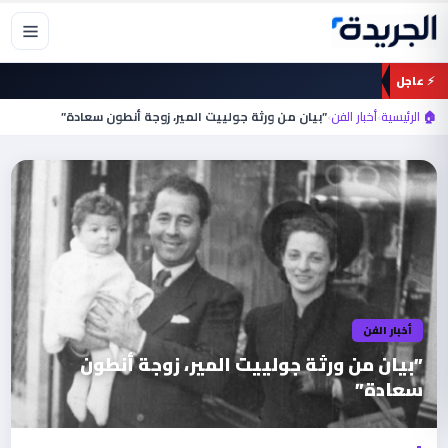
خطي
لى
لمحتوى
⚡ عاجل
🏠 الرئيسية
›
أخبار الفن
›
أخبار الفن
‎”بيان من ورثة جولييت المير، زوجة أنطون
سعادة”