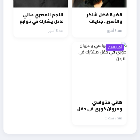
قضية فضل شاكر
النجم المصري هاني
والأسير.. جنايات
عادل يشارك في توابع
بيروت تطوي ملف
وقبل وبعد دراما
منذ 3 أشهر
منذ 6 أشهر
التحقيق مايو المقبل
رمضان
أخبار الفن
هاني متواسي
ومروان خوري في حفل
مشترك في الاردن
منذ 9 سنوات