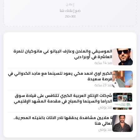
إعلان
ضع إعلانك هنا
300×250
المزيد من أخبار الفن
الموسيقي والملحن وعازف البيانو غي مانوكيان للمرة
العاشرة في أوبرا دبي
منذ 14 ساعة
الكبير اوي احمد مكي يعود للسينما مع ماجد الكدواني في
فرصة سعيدة
منذ 23 ساعة
شركات الإنتاج العربية الكبري تتنافس على قيادة سوق
الدراما والسينما والصباح في مقدمة المشهد الإقليمي
منذ يومين
4 ملايين مشاهدة يحققها نادر الاتات باغنيته المصرية..
تعالي هنا
منذ يومين