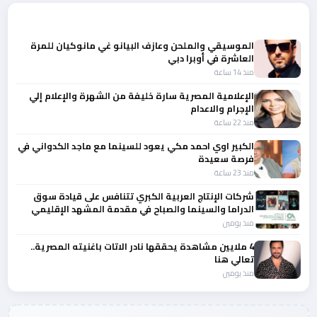
أحدث الأخبار
الموسيقي والملحن وعازف البيانو غي مانوكيان للمرة
العاشرة في أوبرا دبي
منذ 14 ساعة
الإعلامية المصرية سارة خليفة من الشهرة والإعلام إلي
الإجرام والاعدام
منذ 22 ساعة
الكبير اوي احمد مكي يعود للسينما مع ماجد الكدواني في
فرصة سعيدة
منذ 23 ساعة
شركات الإنتاج العربية الكبري تتنافس على قيادة سوق
الدراما والسينما والصباح في مقدمة المشهد الإقليمي
منذ يومين
4 ملايين مشاهدة يحققها نادر الاتات باغنيته المصرية..
تعالي هنا
منذ يومين