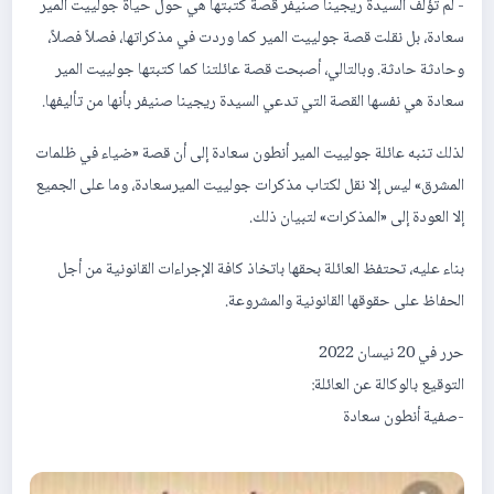
‎- لم تؤلف السيدة ريجينا صنيفر قصة كتبتها هي حول حياة جولييت المير
سعادة، بل نقلت قصة جولييت المير كما وردت في مذكراتها، فصلاً فصلاً،
وحادثة حادثة. وبالتالي، أصبحت قصة عائلتنا كما كتبتها جولييت المير
سعادة هي نفسها القصة التي تدعي السيدة ريجينا صنيفر بأنها من تأليفها.
‎لذلك تنبه عائلة جولييت المير أنطون سعادة إلى أن قصة «ضياء في ظلمات
المشرق» ليس إلا نقل لكتاب مذكرات جولييت الميرسعادة، وما على الجميع
إلا العودة إلى «المذكرات» لتبيان ذلك.
‎بناء عليه، تحتفظ العائلة بحقها باتخاذ كافة الإجراءات القانونية من أجل
الحفاظ على حقوقها القانونية والمشروعة.