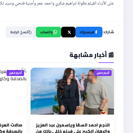
على الأبناء الفيلم بطولة ابراهيم شكري واحمد عمر وأمنية فتحي وسيد 
شارك:
فيسبوك
X
واتساب
نسخ الرابط
📰 أخبار مشابهة
أخبار الفن
أخبار الفن
النجم احمد السقا وياسمين عبد العزيز
صالات العرض
والرهان الكبير علي فيلم خللي بالك من
بالصدفة وكارول