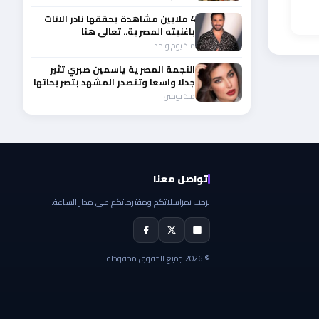
4 ملايين مشاهدة يحققها نادر الاتات
باغنيته المصرية.. تعالي هنا
منذ يوم واحد
النجمة المصرية ياسمين صبري تثير
جدلا واسعا وتتصدر المشهد بتصريحاتها
الأخيرة
منذ يومين
تواصل معنا
نرحب بمراسلاتكم ومقترحاتكم على مدار الساعة.
© 2026 جميع الحقوق محفوظة