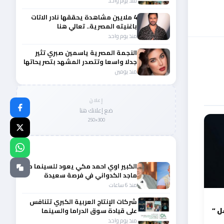
منذ يوم واحد
4 ملايين مشاهدة يحققها نادر الاتات
باغنيته المصرية.. تعالي هنا
منذ يوم واحد
النجمة المصرية ياسمين صبري تثير
جدلا واسعا وتتصدر المشهد بتصريحاتها
الأخيرة
منذ يومين
إعلان
ضع إعلانك هنا
300×250
المزيد من أخبار الفن
الكبير اوي احمد مكي يعود للسينما مع
ماجد الكدواني في فرصة سعيدة
منذ 6 ساعات
شركات الإنتاج العربية الكبري تتنافس
 ”
على قيادة سوق الدراما والسينما
والصباح في مقدمة المشهد الإقليمي
منذ يوم واحد