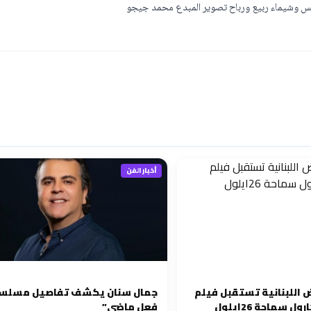
تكس وشيماء ربيع ورباح تصوير المبدع محمد جيجو
أخبار الفن
 اللبنانية تستقبل فيلم
جمال سنان يكشف تفاصيل مسلسل
 سماحة 26ايلول
فعل ماضي”