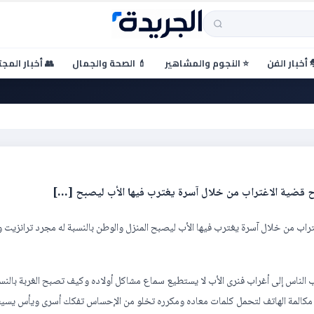
 أخبار الفن
⭐ النجوم والمشاهير
💄 الصحة والجمال
👥 أخبار المج
غتراب
ن مده الفيلم 12 دقيقه يطرح قضية الاغتراب من خلال آسرة يغترب فيها الأب ليصبح المنزل والوطن بالنسبة له مجرد ترانزيت
رب الناس إلى أغراب فنرى الأب لا يستطيع سماع مشاكل أولاده وكيف تصبح الغربة بالنسب
مكالمة الهاتف لتحمل كلمات معاده ومكرره تخلو من الإحساس تفكك أسرى ويأس يسي