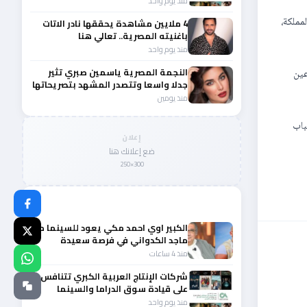
منذ يوم واحد
مملكة،
4 ملايين مشاهدة يحققها نادر الاتات
باغنيته المصرية.. تعالي هنا
منذ يوم واحد
النجمة المصرية ياسمين صبري تثير
عين
جدلا واسعا وتتصدر المشهد بتصريحاتها
الأخيرة
منذ يومين
باب
إعلان
ضع إعلانك هنا
300×250
المزيد من أخبار الفن
الكبير اوي احمد مكي يعود للسينما مع
ماجد الكدواني في فرصة سعيدة
منذ 4 ساعات
شركات الإنتاج العربية الكبري تتنافس
على قيادة سوق الدراما والسينما
والصباح في مقدمة المشهد الإقليمي
منذ يوم واحد