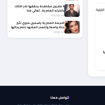
4 ملايين مشاهدة يحققها نادر الاتات
باغنيته المصرية.. تعالي هنا
منذ يوم واحد
النجمة المصرية ياسمين صبري تثير
جدلا واسعا وتتصدر المشهد بتصريحاتها
الأخيرة
منذ يومين
ا
تواصل معنا