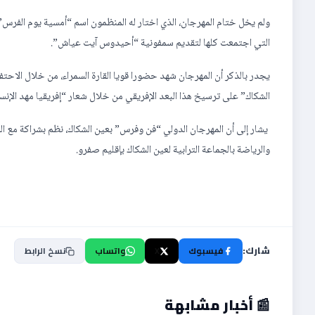
ولم يخل ختام المهرجان، الذي اختار له المنظمون اسم “أمسية يوم الفر
التي اجتمعت كلها لتقديم سمفونية “أحيدوس آيت عياش”.
يجدر بالذكر أن المهرجان شهد حضورا قويا القارة السمراء، من خلال الاح
الشكاك” على ترسيخ هذا البعد الإفريقي من خلال شعار “إفريقيا مهد الإنسا
يشار إلى أن المهرجان الدولي “فن وفرس” بعين الشكاك، نظم بشراكة مع 
والرياضة بالجماعة الترابية لعين الشكاك بإقليم صفرو.
شارك:
فيسبوك
X
واتساب
نسخ الرابط
📰 أخبار مشابهة