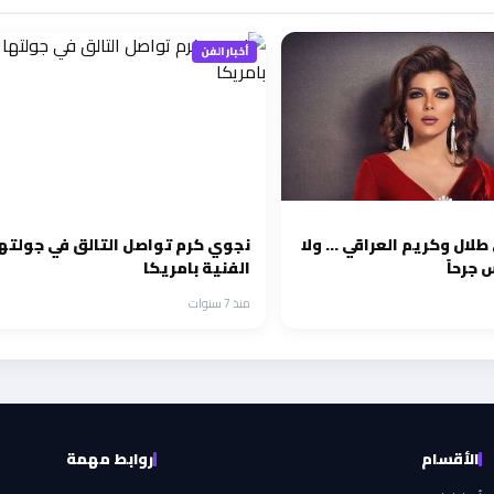
أخبار الفن
أصالة تغنّي طلال وكريم العراقي … ولا
نجوي كرم تواصل التالق في جولته
 جرحاً
الفنية بامريكا
منذ 7 سنوات
الأقسام
روابط مهمة