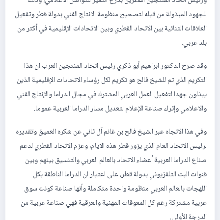
ورئيس اتحاد المنتجين القطرين بدرع التميز للتواصل الاعلامي، وذلك
للجهود المبذولة من قبله لتصحيح منظومة الانتاج الفني بدولة قطر وتفعيل
العلاقات الثنائية بين الاتحاد القطري وبين الاتحادات الإقليمية في أكثر من
بلد عربي.
وقد صرح الدكتور ابراهيم أبو ذكري رئيس اتحاد المنتجين العرب ان هذا
التكريم الذي تم للشيخ فالح هو تكريم لكل رؤساء الاتحادات الإقليمية الذين
يبذلون جهدا لتفعيل العمل العربي المشترك في مجال الدراما والإنتاج الفني
والاعلامي وإثراء صناعة الإعلام لتعديل مسار الدراما العربية عموما.
وفي هذا الاتجاه عبر الشيخ فالح بن غانم آل ثاني عن شكره العميق وتقديره
لرئيس الاتحاد العام الذي يزور قطر هذه الايام، وعزم الاتحاد القطري لدعم
صناع الدراما العربية أعضاء الاتحاد بالعالم العربي والتنسيق بينهم وبين
قنوات البث التلفزيوني بدولة قطر، على اعتبار ان الدراما الناطقة بكل
اللهجات بالعالم العربي منظومة واحدة متكاملة وأنها صناعة كونت سوق
عربية مشتركة رغم كل المعوقات المهنية والعرقية فهي صناعة عربية من
الدرجة الأولى.