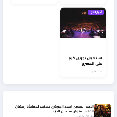
أخبار الفن
استقبال نجوى كرم
على المسرح
بالهتافات والزغاريد
منذ سنتين
من الجمهور في
ألمانيا
أحدث الأخبار
النجم المصري احمد العوضي يستعد لمفاجأة رمضان
القادم بعنوان سلطان الديب
منذ 10 ساعات