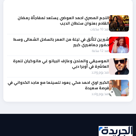
المزيد من أخبار الفن
النجم المصري احمد العوضي يستعد لمفاجأة رمضان
القادم بعنوان سلطان الديب
منذ 10 ساعات
شيرين تتألق في ليلة من العمر بالساحل الشمالى وسط
حضور جماهيري كبير
منذ 12 ساعة
الموسيقي والملحن وعازف البيانو غي مانوكيان للمرة
العاشرة في أوبرا دبي
منذ يوم واحد
الكبير اوي احمد مكي يعود للسينما مع ماجد الكدواني في
فرصة سعيدة
منذ يوم واحد