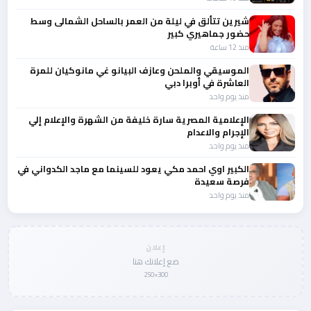
شيرين تتألق في ليلة من العمر بالساحل الشمالى وسط
حضور جماهيري كبير
منذ 12 ساعة
الموسيقي والملحن وعازف البيانو غي مانوكيان للمرة
العاشرة في أوبرا دبي
منذ يوم واحد
الإعلامية المصرية سارة خليفة من الشهرة والإعلام إلي
الإجرام والاعدام
منذ يوم واحد
الكبير اوي احمد مكي يعود للسينما مع ماجد الكدواني في
فرصة سعيدة
منذ يوم واحد
إعلان
ضع إعلانك هنا
300×250