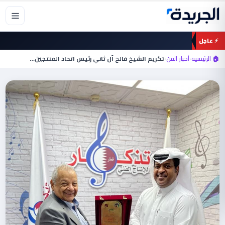
خطي
لى
لمحتوى
⚡ عاجل
🏠 الرئيسية
›
أخبار الفن
›
تكريم الشيخ فالح آل ثاني رئيس اتحاد المنتجين…