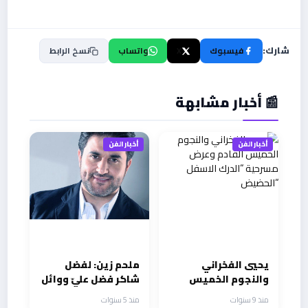
شارك:
فيسبوك
X
واتساب
نسخ الرابط
📰 أخبار مشابهة
أخبار الفن
أخبار الفن
يحيي الفخراني
ملحم زين: لفضل
والنجوم الخميس
شاكر فضل عليّ ووائل
القادم وعرض مسرحية
كفوري صديق وأخ
منذ 9 سنوات
منذ 5 سنوات