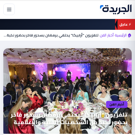
خطي
لى
لمحتوى
⚡ عاجل
🏠 الرئيسية
›
أخبار الفن
›
تلفزيون “أرابيكا” يحتفي برمضان بسحور فاخر بحضور نخبة…
أخبار الفن
تلفزيون “أرابيكا” يحتفي برمضان بسحور فاخر
بحضور نخبة من الشخصيات الفنية والإعلامية