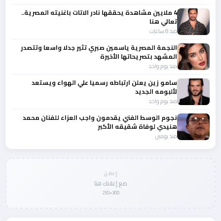
4 ملايين مشاهدة يحققها نادر الاتات باغنيته المصرية..
تعالي هنا
منذ 8 ساعات
النجمة المصرية ياسمين صبري تثير جدلا واسعا وتتصدر
المشهد بتصريحاتها الأخيرة
منذ يوم واحد
سامو زين يعلن ارتباطه رسميا علي الهواء ويستعد
لألبومه الجديد
منذ يوم واحد
نجوم الوسط الفني يقدمون واجب العزاء للفنان محمد
هنيدي لوفاة شقيقه الأكبر
منذ يومين
إعلان
ضع إعلانك هنا
300×250