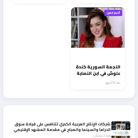
“الدرك الاسفل
“الحضيض
أخبار الفن
النجمة السورية كندة
علوش في ابن النصابة
في رمضان
منذ 8 أشهر
أحدث الأخبار
شركات الإنتاج العربية الكبري تتنافس على قيادة سوق
الدراما والسينما والصباح في مقدمة المشهد الإقليمي
منذ 7 ساعات