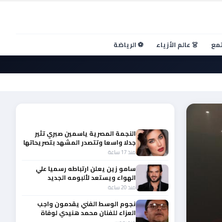
تمع
👗 عالم الأزياء
⚽ الرياضة
أحدث الأخبار
النجمة المصرية ياسمين صبري تثير
جدلا واسعا وتتصدر المشهد بتصريحاتها
الأخيرة
منذ 17 ساعة
سامو زين يعلن ارتباطه رسميا علي
الهواء ويستعد لألبومه الجديد
منذ 20 ساعة
نجوم الوسط الفني يقدمون واجب
العزاء للفنان محمد هنيدي لوفاة
شقيقه الأكبر