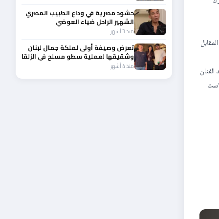
اء
حشود مصرية في وداع الطبيب المصري
الشهير الراحل ضياء العوضي
منذ 3 أشهر
لمقابل
تعرض وصيفة أولى لملكة جمال لبنان
وشقيقها لعملية سطو مسلح في الزلقا
في وضح النهار
منذ 4 أشهر
 الفنان
 “ست