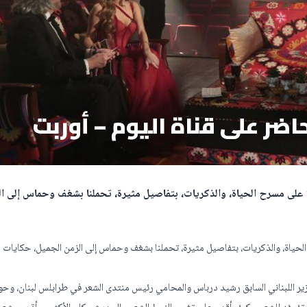
على مسرح الحياة، والذكريات، بتفاصيل مثيرة، تحملنا بشغف وحماس إلى ال
ياة، والذكريات، بتفاصيل مثيرة، تحملنا بشغف وحماس إلى الزمن الجميل، حكايات من
وزير اللبناني السابق رشيد درباس والمحامي رئيس منتدى الشعر في طرابلس لبنان، وحو