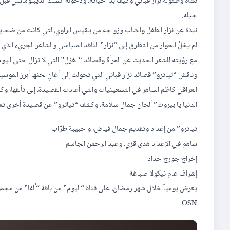
نشأة وطفولة نزار قباني وكيف بدأ حياته، ودخوله السلك الديبلوماسي قبل
جيله.
‎لم يخلُ الحوار من التطرق إلى “نزار” الناقد السياسي والشاعر الجريء الذي
مع رؤيته للشعر الحديث عن المرأة وقصائد “الغزل” التي لا تزال حتى الي
‎وناقش “تياترو” قصائد نزار قباني التي تحولت إلى أغانٍ لحنها أبرز الموس
العراقي كاظم الساهر في التسعينيات والتي أعادت القصيدة، إلى تألقها، و
الدنيا يا بيروت” ألحان جمال سلامة، وكشف “تياترو” عن قصيدة أخرى تعد