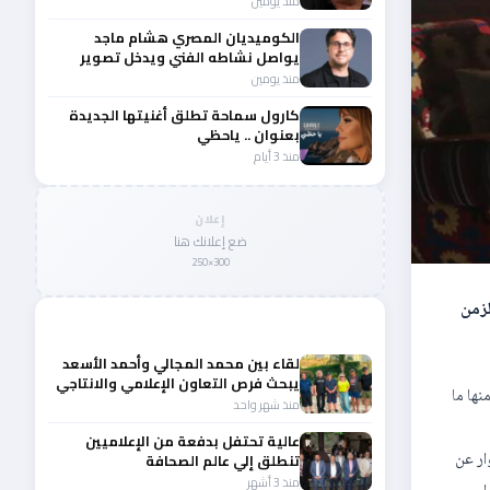
منذ يومين
الكوميديان المصري هشام ماجد
يواصل نشاطه الفني ويدخل تصوير
عامل ميت
منذ يومين
كارول سماحة تطلق أغنيتها الجديدة
بعنوان .. ياحظي
منذ 3 أيام
إعلان
ضع إعلانك هنا
300×250
زمن
المزيد من أخبار النجوم والمشاهير
لقاء بين محمد المجالي وأحمد الأسعد
يبحث فرص التعاون الإعلامي والانتاجي
ها ما
بين لبنان والأردن
منذ شهر واحد
عالية تحتفل بدفعة من الإعلاميين
ار عن
تنطلق إلي عالم الصحافة
منذ 3 أشهر