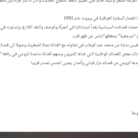
 تفرغه للشعر، وكيف أقدم على تغيير النمط الشعري الحديث وكان الأكثر جرأة بين شعر
 حملت قصائده السياسية بعداً استثنائيًا في الجرأة والوصف والنقد اللاذع، وتساوت في ا
وم “مرجعية” يحفظها الناس عن ظهر قلب.
يقيين بداية من محمد عبد الوهاب في تعاونه مع الفنانة نجاة الصغيرة، وصولا الى قصائد
كذلك بعض القصائد الوطنية التي غناها كثيرون ومنهم الفنانة ماجدة الرومي في رائعة
ها الرومي من قصائد نزار قباني وألحان يحيى الحسن تصدر قريبا.