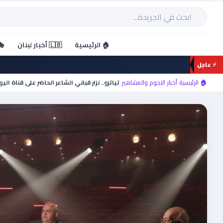
خطي
لى
بحث
لمحتوى
🏠 الرئيسية
🇱🇧 أخبار لبنان
🎭
⚡ عاجل
🏠 الرئيسية
›
أخبار النجوم والمشاهير
›