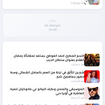
منذ يوم واحد
إعلان
ضع إعلانك هنا
300×250
المزيد من أخبار الفن
النجم المصري احمد العوضي يستعد لمفاجأة رمضان
القادم بعنوان سلطان الديب
منذ 6 ساعات
شيرين تتألق في ليلة من العمر بالساحل الشمالى وسط
حضور جماهيري كبير
منذ 8 ساعات
الموسيقي والملحن وعازف البيانو غي مانوكيان للمرة
العاشرة في أوبرا دبي
منذ 23 ساعة