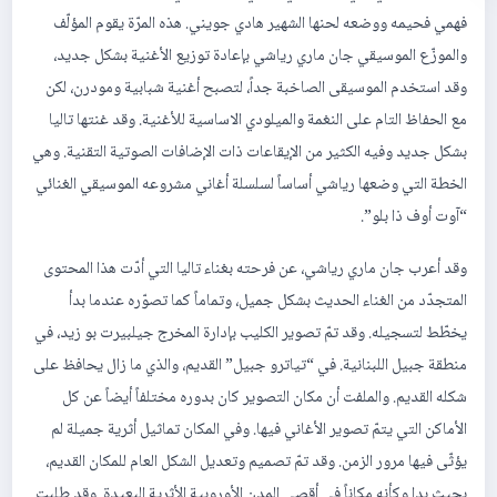
فهمي فحيمه ووضعه لحنها الشهير هادي جويني. هذه المرّة يقوم المؤلّف
والموزّع الموسيقي جان ماري رياشي بإعادة توزيع الأغنية بشكل جديد،
وقد استخدم الموسيقى الصاخبة جداً، لتصبح أغنية شبابية ومودرن، لكن
مع الحفاظ التام على النغمة والميلودي الاساسية للأغنية. وقد غنتها تاليا
بشكل جديد وفيه الكثير من الإيقاعات ذات الإضافات الصوتية التقنية. وهي
الخطة التي وضعها رياشي أساساً لسلسلة أغاني مشروعه الموسيقي الغنائي
“آوت أوف ذا بلو”.
وقد أعرب جان ماري رياشي، عن فرحته بغناء تاليا التي أدّت هذا المحتوى
المتجدّد من الغناء الحديث بشكل جميل، وتماماً كما تصوّره عندما بدأ
يخطّط لتسجيله. وقد تمّ تصوير الكليب بإدارة المخرج جيلبيرت بو زيد، في
منطقة جبيل اللبنانية. في “تياترو جبيل” القديم، والذي ما زال يحافظ على
شكله القديم. والملفت أن مكان التصوير كان بدوره مختلفاً أيضاً عن كل
الأماكن التي يتمّ تصوير الأغاني فيها. وفي المكان تماثيل أثرية جميلة لم
يؤثّى فيها مرور الزمن. وقد تمّ تصميم وتعديل الشكل العام للمكان القديم،
بحيث بدا وكأنه مكاناً في أقصى المدن الأوروبية الأثرية البعيدة. وقد طلبت