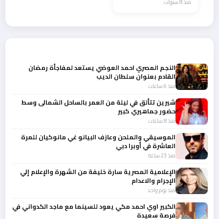
منذ 8 سنوات
أحدث الأخبار
النجم المصري احمد العوضي يستعد لمفاجأة رمضان
القادم بعنوان سلطان الديب
منذ 6 ساعات
شيرين تتألق في ليلة من العمر بالساحل الشمالى وسط
حضور جماهيري كبير
منذ 8 ساعات
الموسيقي والملحن وعازف البيانو غي مانوكيان للمرة
العاشرة في أوبرا دبي
منذ 23 ساعة
الإعلامية المصرية سارة خليفة من الشهرة والإعلام إلي
الإجرام والاعدام
منذ يوم واحد
الكبير اوي احمد مكي يعود للسينما مع ماجد الكدواني في
فرصة سعيدة