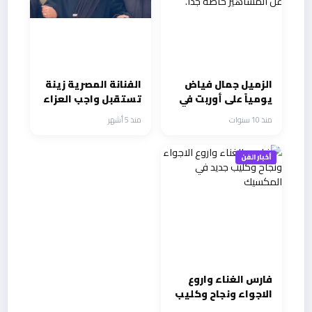
الزميل جمال فياض
الفنانة المصرية زينة
يومياً على أوربت في
تستقبل واجب العزاء
رمضان، ينتقد الدراما،
في شقيقها بحضور
منذ 10 سنوات
منذ 5 أشهر
ويروي حكايات فنية
كبير للنجوم
عن المشاهير خاصة
والأصدقاء والاعلام
جداً.
أخبار الفن
فارس الغناء واروع
الاجواء ونجاح وكليب
جديد في المكسيك