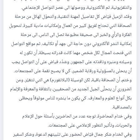
والتلفزيونية، ثم الألكترونية، ووصولها الى عصر التواصل الإجتماعي.
وفنّد الزميل فيّاض كل تفاصيل المهنة التقنية، والتحوّل الهائل من مرحلة
الصحافة التي تحتاج لفريق كبير من العمال وإمكانيات مادية كبيرة، لتحويل
الفكرة والرأي والخبر الى صحيفة مطبوعة تصل الى الناس، الى مرحلة
إمكانية النشر الألكتروني دون حاجة الى جهد أو تكاليف. ثم مواقع التواصل
التي فتحت المجال لكل شخص مهما كانت قدراته بسيطة، أن تكون له
وسيلته ومنبره ونافذته على الجمهور. وشدّد فياض على أن التواصل يجب
أن يتحلى بالمسؤولية ورقابة الضمير، كي لا يصبح نقمة على المجتمعات.
وختم، أن الصحافة باقية، لكن الوسيلة (البلاتفورم) هي التي تتغيّر. ومن
الضروري أن يتحلّى الجيل الجديد من الصحفيين، بالثقافة والمعرفة والإلمام
بكل أنواع العلوم والمعارف. كي يكون ما ينشره للناس موثوقاً ويحظى
بالمصداقية.
وفي ختام المحاضرة، توجه عدد من الحاضرين بأسئلة حول الإعلام
والحريات، وتأثير التطور الإعلامي على المجتمعات.
وفي الختام شكر جمال فيّاض الحضور على تلبيتهم الدعوة، وشكر السفير