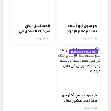
ميسون أبو أسعد
المسلسل الذي
تقتحم عالم الإخراج
سيحرّك الساكن في
رمضان من سما الفن
منذ 10 سنوات
منذ 9 سنوات
أخبار النجوم والمشاهير
ڤردوره تجمع أكثر من
مئة نجم لحضور حفل
الإفتتاح الكبير في
منذ 8 سنوات
دبي ميس حمدان