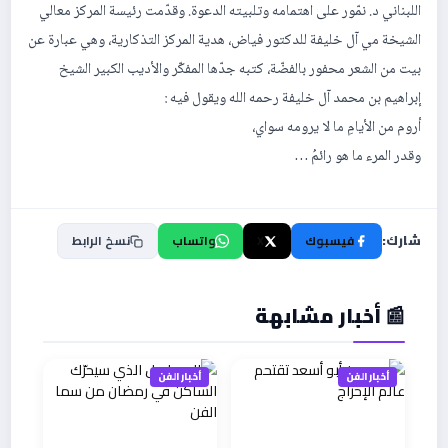
اللبناني د. نمّور على اهتمامه وتلبيته الدعوة. وقدّمت رئيسة المركز معالي
الشيخة مي آل خليفة للدكتور فياض، هدية المركز التذكارية، وهي عبارة عن
بيت من الشعر محفور بالفضّة، كتبه جدّها المفكّر والأديب الكبير الشيخ
إبراهيم بن محمد آل خليفة رحمه الله ويقول فيه :
أروم من الأيامِ ما لا يرومه سواي،
وقدر المرء ما هو رائمُ …
شارك:
فيسبوك
X
واتساب
نسخ الرابط
📰 أخبار مشابهة
أخبار الفن
أخبار الفن