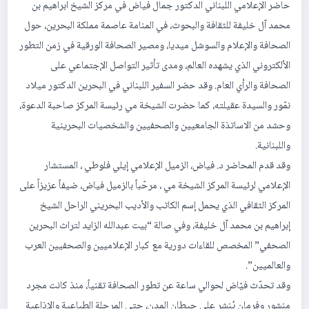
حاضر الإعلامي اللبناني الدكتور جمال فياض في مركز الشيخ ابراهيم بن
محمد آل خليفة للثقافة والبحوث، في المنامة عاصمة مملكة البحرين، حول
الصحافة والإعلام والسوشل ميديا، ومصير الصحافة الورقية في زمن التطور
الألكتروني الذي يشهده العالم، ومدى تأثير التواصل الإجتماعي على
الصحافة والرأي العام. وقد حضر السفير اللبناني في البحرين الدكتور ميلاد
نمّور والسيدة عقيلته، كما حضرت الشيخة مي رئيسة المركز صاحبة الدعوة،
وحشد من الاساتذة الجامعيين والصحفيين والشخصيات البحرينية
واللبنانية.
وقد قدم المحاضر د. فياض، الزميل الإعلامي إيلي فلوطي ، المستشار
الإعلامي لرئيسة المركز الشيخة مي ، مرحّباً بالزميل فياض، ضيفاً عزيزاً على
المركز الثقافي الذي يحمل إسم الكاتب والأديب البحريني الراحل الشيخ
إبراهيم بن محمد آل خليفة، وفي صالة “بيت عبدالله الزايد لتراث البحرين
الصحفي” المخصص للقاءات دورية مع كبار الإعلاميين والصحفيين العرب
والعالميين”.
وقد تحدّث فيّاض لحوالي ساعة عن تطور الصحافة تقنياً، منذ كانت مجرد
منشور وفرمان يُنشر على حيطان المدن، حتى المرحلة الطباعية والإذاعية