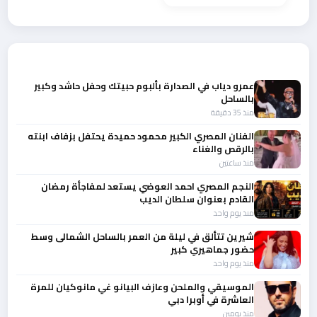
وحكيم ودومنيك
حوراني في حفل
ڤردوره
أحدث الأخبار
عمرو دياب في الصدارة بألبوم حبيتك وحفل حاشد وكبير
بالساحل
منذ 35 دقيقة
الفنان المصري الكبير محمود حميدة يحتفل بزفاف ابنته
بالرقص والغناء
منذ ساعتين
النجم المصري احمد العوضي يستعد لمفاجأة رمضان
القادم بعنوان سلطان الديب
منذ يوم واحد
شيرين تتألق في ليلة من العمر بالساحل الشمالى وسط
حضور جماهيري كبير
منذ يوم واحد
الموسيقي والملحن وعازف البيانو غي مانوكيان للمرة
العاشرة في أوبرا دبي
منذ يومين