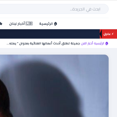
خطي
لى
بحث
لمحتوى
🏠 الرئيسية
🇱🇧 أخبار لبنان
🎭
⚡ عاجل
🏠 الرئيسية
›
أخبار الفن
›
جميلة تطلق أحدث أعمالها الغنائية بعنوان ” يمته…