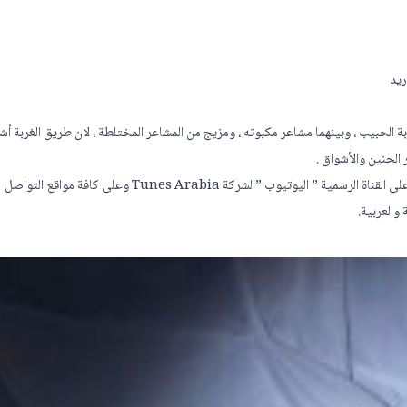
ريد
ة الحبيب ، وبينهما مشاعر مكبوته ، ومزيج من المشاعر المختلطة ، لان طريق الغربة أش
 الحنين والأشواق .
للإستماع لأغنية ” يمته استريح ” بصوت الفنانة المغربية جميلة البداوي ،على القناة الرسمية ” اليوتيوب ” لشركة Tunes Arabia وعلى كافة مواقع التواصل
والعربية.