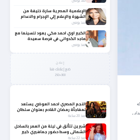
منذ يومين
الإعلامية المصرية سارة خليفة من
الشهرة والإعلام إلي الإجرام والاعدام
منذ يومين
الكبير اوي احمد مكي يعود للسينما مع
ماجد الكدواني في فرصة سعيدة
منذ يومين
إعلان
ضع إعلانك هنا
300×250
المزيد من أخبار الفن
ه
النجم المصري احمد العوضي يستعد
لمفاجأة رمضان القادم بعنوان سلطان
اد ،
الديب
منذ 20 ساعة
شيرين تتألق في ليلة من العمر بالساحل
الشمالى وسط حضور جماهيري كبير
منذ 22 ساعة