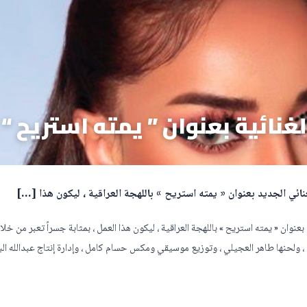
غنائية بعنوان ” يمته استريح “
غنائي الجديد بعنوان « يمته استريح » باللهجة العراقية ، ليكون هذا […]
بعنوان « يمته استريح » باللهجة العراقية ، ليكون هذا العمل ، بمثابة جسراً تعبر من خلال
، ولحنها طاهر العجيلي ، وتوزيع موسيقي ومكس حسام كامل ، وإدارة إنتاج عبدالله البد