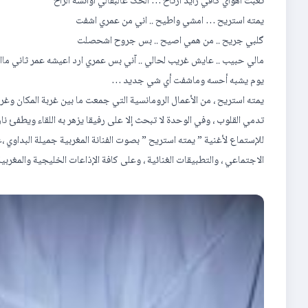
تعبت اهواي كافي رايد ارتاح … الحگ عالبقالي اوأنسه الراح
يمته استريح … امشي واطيح .. اني من عمري اشفت
گلبي جريح .. من همي اصيح .. بس جروح اشحصلت
مالي حبيب .. عايش غريب لحالي .. آني بس عمري ارد اعيشه عمر ثاني ماا
يوم يشبه أحسه وماشفت أي شي جديد …
يمته استريح ، من الأعمال الرومانسية التي جمعت ما بين غربة المكان وغرب
تدمي القلوب ، وفي الوحدة لا تبحث إلا على رفيقا يزهر به اللقاء ويطفئ نار
الاجتماعي ، والتطبيقات الغنائية ، وعلى كافة الإذاعات الخليجية والمغربية 