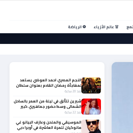
تمع
👗 عالم الأزياء
⚽ الرياضة
أحدث الأخبار
النجم المصري احمد العوضي يستعد
لمفاجأة رمضان القادم بعنوان سلطان
الديب
منذ 20 ساعة
شيرين تتألق في ليلة من العمر بالساحل
الشمالى وسط حضور جماهيري كبير
منذ 22 ساعة
الموسيقي والملحن وعازف البيانو غي
مانوكيان للمرة العاشرة في أوبرا دبي