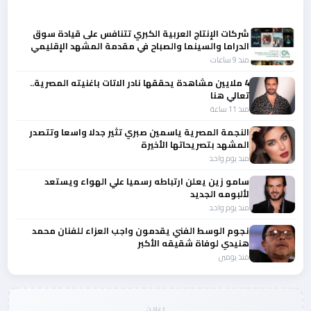
أحدث الأخبار
شركات الإنتاج العربية الكبري تتنافس على قيادة سوق
الدراما والسينما والصباح في مقدمة المشهد الإقليمي
منذ 9 ساعات
4 ملايين مشاهدة يحققها نادر الاتات باغنيته المصرية..
تعالي هنا
منذ 11 ساعة
النجمة المصرية ياسمين صبري تثير جدلا واسعا وتتصدر
المشهد بتصريحاتها الأخيرة
منذ يوم واحد
سامو زين يعلن ارتباطه رسميا علي الهواء ويستعد
لألبومه الجديد
منذ يوم واحد
نجوم الوسط الفني يقدمون واجب العزاء للفنان محمد
هنيدي لوفاة شقيقه الأكبر
منذ يومين
إعلان