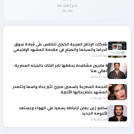
ضع إعلانك هنا
300×250
المزيد من أخبار الفن
شركات الإنتاج العربية الكبري تتنافس على قيادة سوق
الدراما والسينما والصباح في مقدمة المشهد الإقليمي
منذ 9 ساعات
4 ملايين مشاهدة يحققها نادر الاتات باغنيته المصرية..
تعالي هنا
منذ 11 ساعة
النجمة المصرية ياسمين صبري تثير جدلا واسعا وتتصدر
المشهد بتصريحاتها الأخيرة
منذ يوم واحد
سامو زين يعلن ارتباطه رسميا علي الهواء ويستعد
لألبومه الجديد
منذ يوم واحد