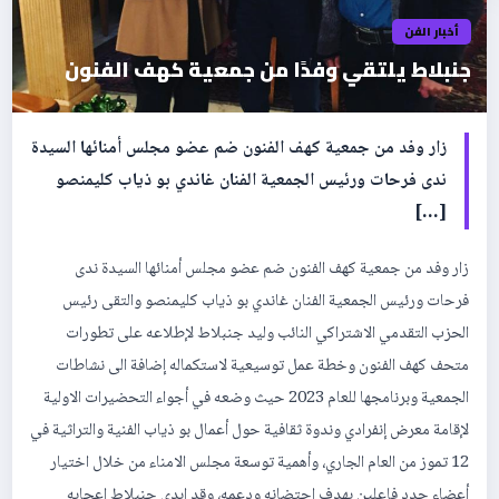
أخبار الفن
جنبلاط يلتقي وفدًا من جمعية كهف الفنون
زار وفد من جمعية كهف الفنون ضم عضو مجلس أمنائها السيدة
ندى فرحات ورئيس الجمعية الفنان غاندي بو ذياب كليمنصو
[…]
زار وفد من جمعية كهف الفنون ضم عضو مجلس أمنائها السيدة ندى
فرحات ورئيس الجمعية الفنان غاندي بو ذياب كليمنصو والتقى رئيس
الحزب التقدمي الاشتراكي النائب وليد جنبلاط لإطلاعه على تطورات
متحف كهف الفنون وخطة عمل توسيعية لاستكماله إضافة الى نشاطات
الجمعية وبرنامجها للعام 2023 حيث وضعه في أجواء التحضيرات الاولية
لإقامة معرض إنفرادي وندوة ثقافية حول أعمال بو ذياب الفنية والتراثية في
12 تموز من العام الجاري، وأهمية توسعة مجلس الامناء من خلال اختيار
أعضاء جدد فاعلين بهدف احتضانه ودعمه، وقد ابدى جنبلاط اعجابه