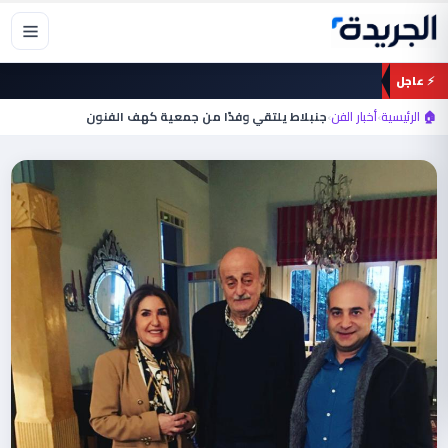
خطي
لى
لمحتوى
⚡ عاجل
🏠 الرئيسية
›
أخبار الفن
›
جنبلاط يلتقي وفدًا من جمعية كهف الفنون