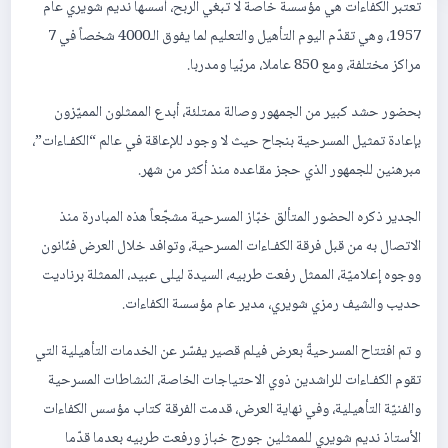
تعتبر الكفاءات هي مؤسسة خاصة لا تبغي الربح، أسسها نديم شويري عام
1957، وهي تقدّم اليوم التأهيل والتعليم لما يفوق الـ4000 شخصاً في 7
مراكز مختلفة، ومع 850 عاملا، مربّيا ومدربا.
بحضور حشد كبير من الجمهور وصالة ممتلئة، أبدع الممثلون المميّزون
بإعادة تمثيل المسرحية بنجاح حيث لا وجود للإعاقة في عالم “الكفـاءات”،
مبرهنين للجمهور الذي حجز مقاعده منذ أكثر من شهر.
الجدير ذكره الحضور المتألق خبّاز المسرحية مشجّعاً هذه المبادرة منذ
الاتصال به من قبل فرقة الكفـاءات المسرحية، وتوافد خلال العرض فنّانون
ووجوه إعلاميّة، الممثل رفعت طربيه، السيدة ليلى عبيد، الممثلة برناديت
حديب والشيف رمزي شويري، مدير عام مؤسسة الكفاءات.
و تم افتتاح المسرحيةّ بعرض فيلم قصير يفسّر عن الخدمات التأهيلية التي
تقوم الكفـاءات للراشدين ذوي الاحتياجات الخاصة، النشاطات المسرحية
والفنيّة التأهيلية، وفي نهاية العرض، قدمت الفرقة كتاب مؤسس الكفاءات
الأستاذ نديم شويري للممثلين جورج خباز ورفعت طربيه بعدما قدّما