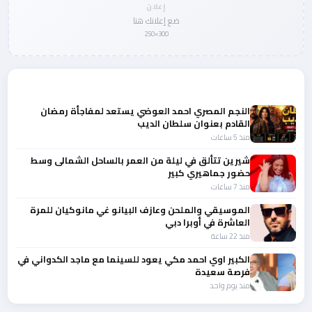
إعلان
ضع إعلانك هنا
300×250
المزيد من أخبار الفن
النجم المصري احمد العوضي يستعد لمفاجأة رمضان
القادم بعنوان سلطان الديب
منذ 5 ساعات
شيرين تتألق في ليلة من العمر بالساحل الشمالى وسط
حضور جماهيري كبير
منذ 7 ساعات
الموسيقي والملحن وعازف البيانو غي مانوكيان للمرة
العاشرة في أوبرا دبي
منذ 22 ساعة
الكبير اوي احمد مكي يعود للسينما مع ماجد الكدواني في
فرصة سعيدة
منذ يوم واحد