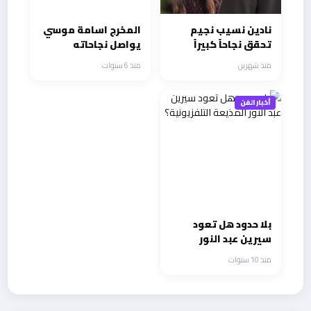
نادين نسيب نجيم
المخرج اسامة موسي
تحقق نجاحاً كبيراً
يواصل نجاحاته
للدراما اللبنانية في
المتتالية
منذ شهرين
منذ 6 سنوات
مصر
أخبار الفن
بلا حدود هل تعود
سيرين عبد النور
المذيعة
منذ 10 سنوات
التلفزيونية؟