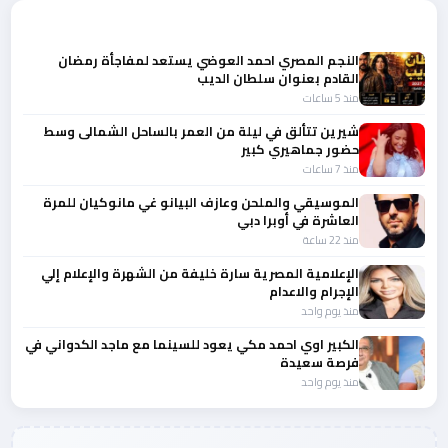
أحدث الأخبار
النجم المصري احمد العوضي يستعد لمفاجأة رمضان
القادم بعنوان سلطان الديب
منذ 5 ساعات
شيرين تتألق في ليلة من العمر بالساحل الشمالى وسط
حضور جماهيري كبير
منذ 7 ساعات
الموسيقي والملحن وعازف البيانو غي مانوكيان للمرة
العاشرة في أوبرا دبي
منذ 22 ساعة
الإعلامية المصرية سارة خليفة من الشهرة والإعلام إلي
الإجرام والاعدام
منذ يوم واحد
الكبير اوي احمد مكي يعود للسينما مع ماجد الكدواني في
فرصة سعيدة
منذ يوم واحد