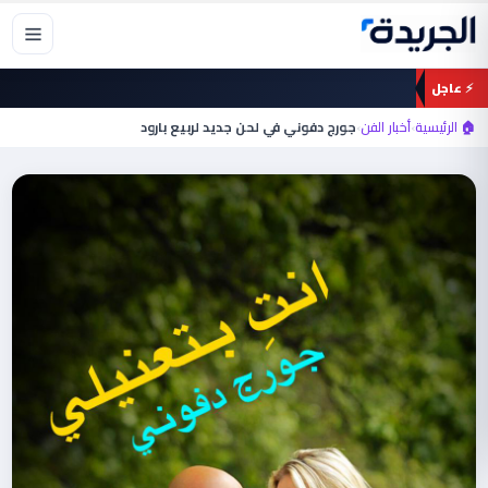
خطي
لى
لمحتوى
⚡ عاجل
🏠 الرئيسية
›
أخبار الفن
›
جورج دفوني في لحن جديد لربيع بارود