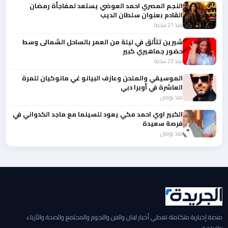
النجم المصري احمد العوضي يستعد لمفاجأة رمضان
القادم بعنوان سلطان الديب
منذ 21 ساعة
شيرين تتألق في ليلة من العمر بالساحل الشمالى وسط
حضور جماهيري كبير
منذ 23 ساعة
الموسيقي والملحن وعازف البيانو غي مانوكيان للمرة
العاشرة في أوبرا دبي
منذ يومين
الكبير اوي احمد مكي يعود للسينما مع ماجد الكدواني في
فرصة سعيدة
منذ يومين
منصة إخبارية متكاملة تغطي أخبار لبنان والفن والنجوم والمجتمع والصحة والأزياء