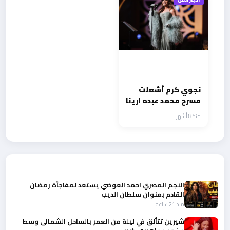
نجوي كرم أشعلت
مسرح محمد عبده ارينا
بالرياض وتستقبل
منذ 8 أشهر
العام الجديد من دبي
أحدث الأخبار
النجم المصري احمد العوضي يستعد لمفاجأة رمضان
القادم بعنوان سلطان الديب
منذ 21 ساعة
شيرين تتألق في ليلة من العمر بالساحل الشمالى وسط