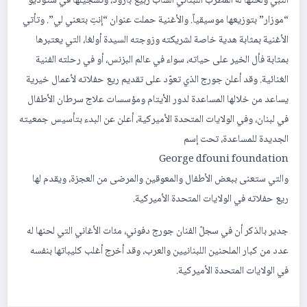
النبي ولحنها له المطرب اللبناني الشاب ربيع بارود، وتسجيلها في ستوديو
“موزار” بتوزيعها موسيقياً. والأغنية حملت عنوان “إنتِ بتعني لي”. وتأتي
الأغنية بمثابة هدية خاصة لشريكته وزوجته السيدة أولغا، التي يعتبرها
بمثابة فأل الخير على حياته، سواء في عالم البزنس، أو في رحلته الفنية
الغنائية. وقد أعلن جورج الذي تعوّد على تقديم ريع حفلاته لأعمال خيرية
يساعد من خلالها المساعدة لدور الأيتام ومؤسسات علاج سرطان الأطفال
في لبنان، وفي الولايات المتحدة الأميركية، أعلن عن البدء بتأسيس جمعيته
الجديدة للمساعدة، تحت إسم
George dfouni foundation
والتي ستعنى ببعض الأطفال والمعوقين والمرضى من العجزة، ويقدم لها
ريع حفلاته في الولايات المتحدة الأميركية.
جدير بالذكر أن في سجلّ الفنان جورج دفوني، مئات الأغاني التي لحنها له
عدد من كبار الملحنين اللبنانيين والعرب، وقد أخرج أغلب كليباتها بنفسه
في الولايات المتحدة الأميركية.