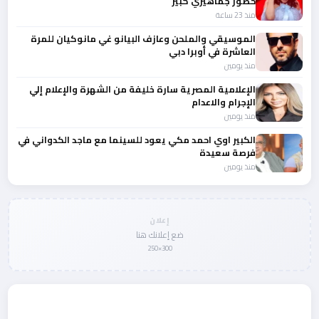
حضور جماهيري كبير
منذ 23 ساعة
الموسيقي والملحن وعازف البيانو غي مانوكيان للمرة
العاشرة في أوبرا دبي
منذ يومين
الإعلامية المصرية سارة خليفة من الشهرة والإعلام إلي
الإجرام والاعدام
منذ يومين
الكبير اوي احمد مكي يعود للسينما مع ماجد الكدواني في
فرصة سعيدة
منذ يومين
إعلان
ضع إعلانك هنا
300×250
المزيد من أخبار الفن