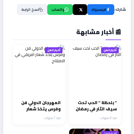
شارك:
فيسبوك
X
واتساب
نسخ الرابط
📰 أخبار مشابهة
أخبار الفن
أخبار الفن
” بلحظة ” الحب تحت
المهرجان الدولي فن
سيف الثار في رمضان
وفرس يتخذ شعار
افريقي في الافتتاح
منذ 9 سنوات
منذ 7 سنوات
أخبار الفن