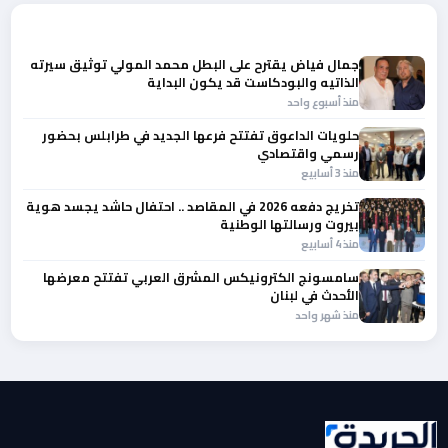
المزيد من أخبار لبنان
جمال فياض يقترح على البطل محمد المولي توثيق سيرته
الذاتيه والبودكاست قد يكون البداية
منذ أسبوع واحد
حلويات الداعوق تفتتح فرعها الجديد في طرابلس بحضور
رسمي واقتصادي
منذ 3 أسابيع
تخريج دفعه 2026 في المقاصد .. احتفال حاشد يجسد هوية
بيروت ورسالتها الوطنية
منذ 4 أسابيع
سامسونج الكترونيكس المشرق العربي تفتتح معرضها
الأحدث في لبنان
منذ شهر واحد