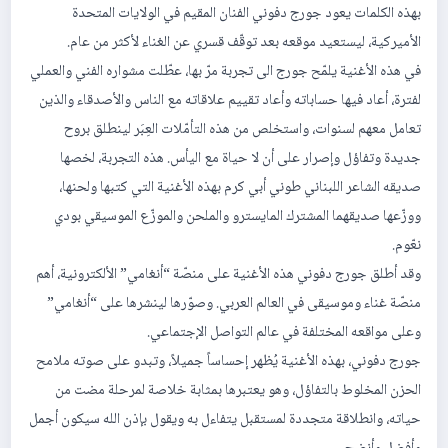
بهذه الكلمات يعود جورج دفوني الفنان المقيم في الولايات المتحدة
الأميركية، ليستعيد موقعه بعد توقّف قسري عن الغناء لأكثر من عام.
في هذه الأغنية يلمّح جورج الى تجربة مرّ بها، عطّلت مشواره الفني والعملي
لفترة، أعاد فيها حساباته وأعاد تقييم علاقاته مع الناس والأصدقاء والذين
تعامل معهم لسنوات، واستخلص من هذه التأمّلات العِبَر لينطلق بروح
جديدة وتفاؤل وإصرار على أن لا حياة مع اليأس. هذه التجربة، لخصها
صديقه الشاعر اللبناني طوني أبي كرم بهذه الأغنية التي كتبها ولحنها،
ووزّعها صديقهما المشترك المايسترو والملحن والموزّع الموسيقي بودي
نعّوم.
وقد أطلق جورج دفوني هذه الأغنية على منصّة “أنغامي” الألكترونية، أهم
منصّة غناء وموسيقى في العالم العربي. وصوّرها لينشرها على “أنغامي”
وعلى مواقعه المختلفة في عالم التواصل الإجتماعي.
جورج دفوني، بهذه الأغنية يُظهر إحساساً جميلاً، وتبدو على صوته ملامح
الحزن المخلوط بالتفاؤل، وهو يعتبرها بمثابة خلاصة لمرحلة مضت من
حياته، وانطلاقة متجددة لمستقبل يتفاءل به ويقول بإذن الله سيكون أجمل