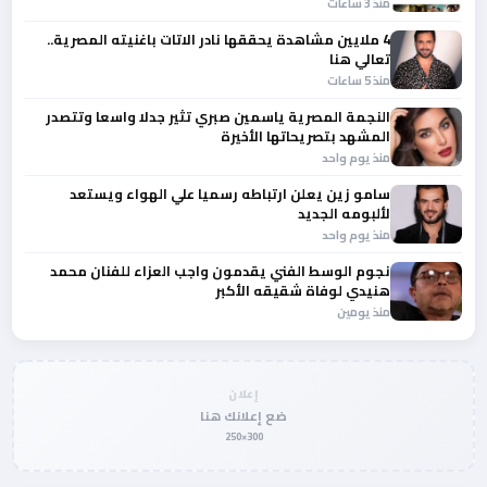
منذ 3 ساعات
4 ملايين مشاهدة يحققها نادر الاتات باغنيته المصرية..
تعالي هنا
منذ 5 ساعات
النجمة المصرية ياسمين صبري تثير جدلا واسعا وتتصدر
المشهد بتصريحاتها الأخيرة
منذ يوم واحد
سامو زين يعلن ارتباطه رسميا علي الهواء ويستعد
لألبومه الجديد
منذ يوم واحد
نجوم الوسط الفني يقدمون واجب العزاء للفنان محمد
هنيدي لوفاة شقيقه الأكبر
منذ يومين
إعلان
ضع إعلانك هنا
300×250