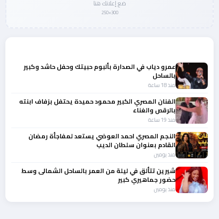
ضع إعلانك هنا
300×250
المزيد من أخبار الفن
عمرو دياب في الصدارة بألبوم حبيتك وحفل حاشد وكبير
بالساحل
منذ 18 ساعة
الفنان المصري الكبير محمود حميدة يحتفل بزفاف ابنته
بالرقص والغناء
منذ 19 ساعة
النجم المصري احمد العوضي يستعد لمفاجأة رمضان
القادم بعنوان سلطان الديب
منذ يومين
شيرين تتألق في ليلة من العمر بالساحل الشمالى وسط
حضور جماهيري كبير
منذ يومين