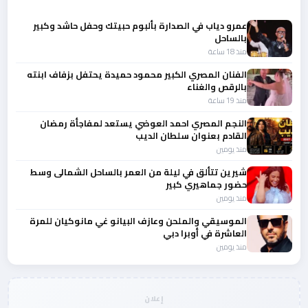
عمرو دياب في الصدارة بألبوم حبيتك وحفل حاشد وكبير
بالساحل
منذ 18 ساعة
الفنان المصري الكبير محمود حميدة يحتفل بزفاف ابنته
بالرقص والغناء
منذ 19 ساعة
النجم المصري احمد العوضي يستعد لمفاجأة رمضان
القادم بعنوان سلطان الديب
منذ يومين
شيرين تتألق في ليلة من العمر بالساحل الشمالى وسط
حضور جماهيري كبير
منذ يومين
الموسيقي والملحن وعازف البيانو غي مانوكيان للمرة
العاشرة في أوبرا دبي
منذ يومين
إعلان