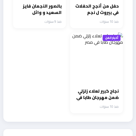
حفل من أنجح الحفلات
بالصور النجمان فايز
في بيروت ل نجم
السعيد و وائل
شيوخ الطرب ابراهيم
كفوري يحصدان جوائز
منذ 10 سنوات
منذ 9 سنوات
فارس
ضيافة في دبي
أخبار الفن
نجاح كبير لعلاء زلزلي
ضمن مهرجان طابا في
مصر
منذ 10 سنوات
أحدث الأخبار