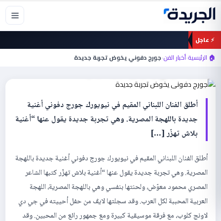
خطي
لى
لمحتوى
⚡ عاجل
أخبار الفن
🏠 الرئيسية
›
أخبار الفن
›
جورج دفوني يخوض تجربة جديدة
جورج دفوني يخوض تجربة جديدة
أطلق الفنان اللبناني المقيم في نيويورك جورج دفوني أغنية
جديدة باللهجة المصرية. وهي تجربة جديدة يقول عنها “أغنية
بلاش تهزّر […]
أطلق الفنان اللبناني المقيم في نيويورك جورج دفوني أغنية جديدة باللهجة
المصرية. وهي تجربة جديدة يقول عنها “أغنية بلاش تهزّر كتبها الشاعر
المصري محمود معوّض، ولحنتها بنفسي وهي باللهجة المصرية، اللهجة
العربية المحببة لكل العرب. وقد سجلتها لايڤ من حفل أحييته في جي دي
لاونج كلوب، مع فرقة موسيقية كبيرة ومع جمهور رائع من المحبين. وقد