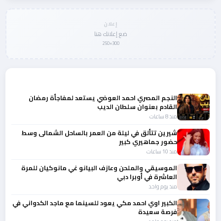
إعلان
ضع إعلانك هنا
300×250
المزيد من أخبار الفن
النجم المصري احمد العوضي يستعد لمفاجأة رمضان
القادم بعنوان سلطان الديب
منذ 8 ساعات
شيرين تتألق في ليلة من العمر بالساحل الشمالى وسط
حضور جماهيري كبير
منذ 10 ساعات
الموسيقي والملحن وعازف البيانو غي مانوكيان للمرة
العاشرة في أوبرا دبي
منذ يوم واحد
الكبير اوي احمد مكي يعود للسينما مع ماجد الكدواني في
فرصة سعيدة