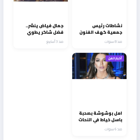
نشاطات رئيس
جمال فياض ينشر..
جمعية كهف الفنون
فضل شاكر يطوي
صفحة الماضي
منذ 8 سنوات
منذ 3 أسابيع
والدوحة محطته
الجديدة والجنسية
القطرية و6 أغان
أخبار الفن
وحفل كبير بالرياض
امل بوشوشة بصحبة
باسل خياط في النحات
منذ 6 سنوات