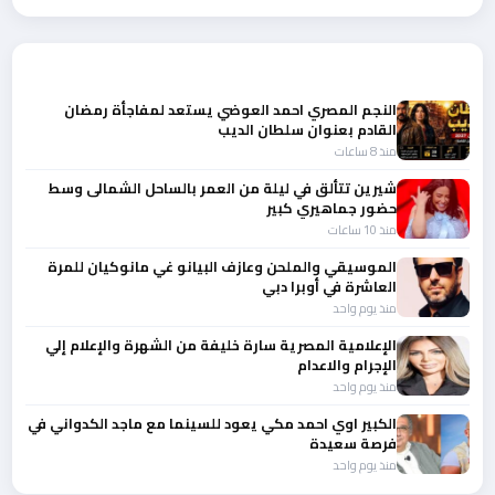
أحدث الأخبار
النجم المصري احمد العوضي يستعد لمفاجأة رمضان
القادم بعنوان سلطان الديب
منذ 8 ساعات
شيرين تتألق في ليلة من العمر بالساحل الشمالى وسط
حضور جماهيري كبير
منذ 10 ساعات
الموسيقي والملحن وعازف البيانو غي مانوكيان للمرة
العاشرة في أوبرا دبي
منذ يوم واحد
الإعلامية المصرية سارة خليفة من الشهرة والإعلام إلي
الإجرام والاعدام
منذ يوم واحد
الكبير اوي احمد مكي يعود للسينما مع ماجد الكدواني في
فرصة سعيدة
منذ يوم واحد