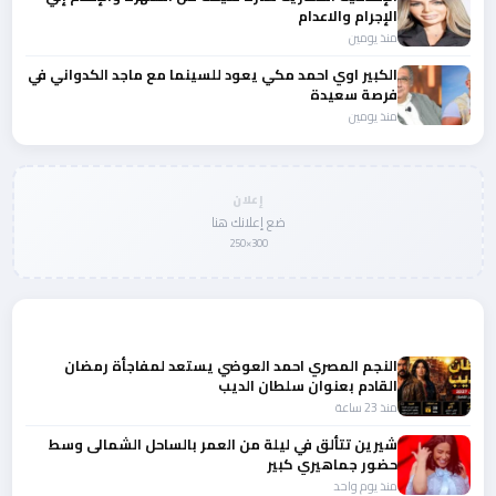
الإجرام والاعدام
منذ يومين
الكبير اوي احمد مكي يعود للسينما مع ماجد الكدواني في
فرصة سعيدة
منذ يومين
إعلان
ضع إعلانك هنا
300×250
المزيد من أخبار الفن
النجم المصري احمد العوضي يستعد لمفاجأة رمضان
القادم بعنوان سلطان الديب
منذ 23 ساعة
شيرين تتألق في ليلة من العمر بالساحل الشمالى وسط
حضور جماهيري كبير
منذ يوم واحد