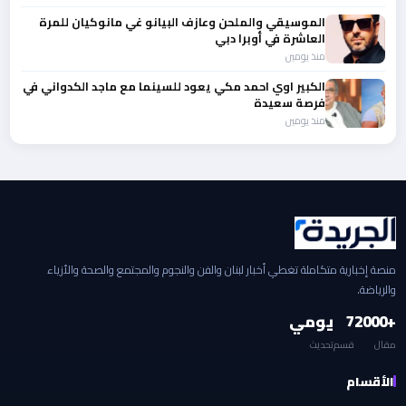
الموسيقي والملحن وعازف البيانو غي مانوكيان للمرة
العاشرة في أوبرا دبي
منذ يومين
الكبير اوي احمد مكي يعود للسينما مع ماجد الكدواني في
فرصة سعيدة
منذ يومين
منصة إخبارية متكاملة تغطي أخبار لبنان والفن والنجوم والمجتمع والصحة والأزياء
والرياضة.
+2000
7
يومي
مقال
قسم
تحديث
الأقسام