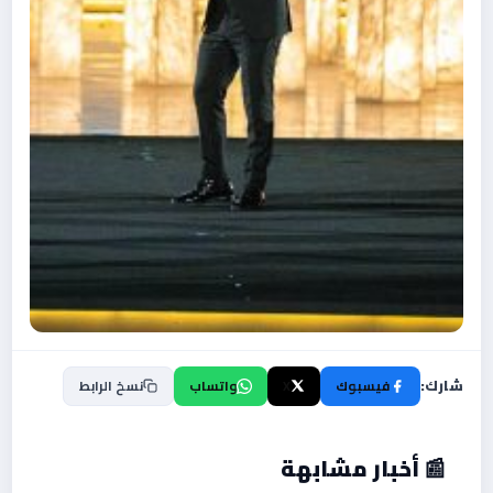
شارك:
فيسبوك
X
واتساب
نسخ الرابط
📰 أخبار مشابهة