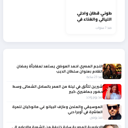
طوني قطان واحلي
الليالي والغناء في
بيت جالا وروابي
منذ 7 سنوات
أحدث الأخبار
النجم المصري احمد العوضي يستعد لمفاجأة رمضان
القادم بعنوان سلطان الديب
منذ 23 ساعة
شيرين تتألق في ليلة من العمر بالساحل الشمالى وسط
حضور جماهيري كبير
منذ يوم واحد
الموسيقي والملحن وعازف البيانو غي مانوكيان للمرة
العاشرة في أوبرا دبي
منذ يومين
الإعلامية المصرية سارة خليفة من الشهرة والإعلام إلي