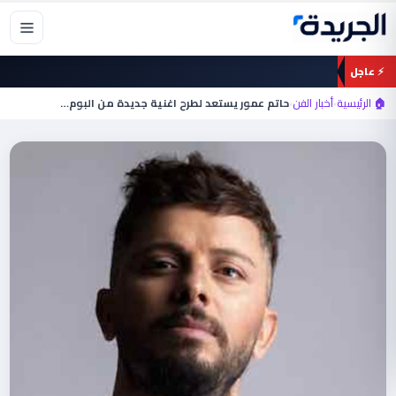
خطي
لى
لمحتوى
⚡ عاجل
🏠 الرئيسية
›
أخبار الفن
›
حاتم عمور يستعد لطرح اغنية جديدة من البوم…