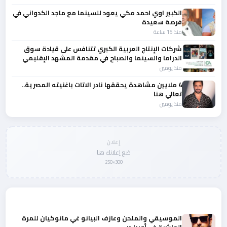
الكبير اوي احمد مكي يعود للسينما مع ماجد الكدواني في
فرصة سعيدة
منذ 15 ساعة
شركات الإنتاج العربية الكبري تتنافس على قيادة سوق
الدراما والسينما والصباح في مقدمة المشهد الإقليمي
منذ يومين
4 ملايين مشاهدة يحققها نادر الاتات باغنيته المصرية..
تعالي هنا
منذ يومين
إعلان
ضع إعلانك هنا
300×250
المزيد من أخبار الفن
الموسيقي والملحن وعازف البيانو غي مانوكيان للمرة