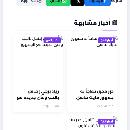
شارك:
فيسبوك
X
واتساب
نسخ الرابط
📰 أخبار مشابهة
أخبار الفن
أخبار الفن
خبر محزن تفاجأ به
زياد برجي إحتفل
جمهور مايك ماسي
بالحب وغنّى جديده مع
الجمهور
منذ 8 سنوات
منذ 9 سنوات
أخبار الفن