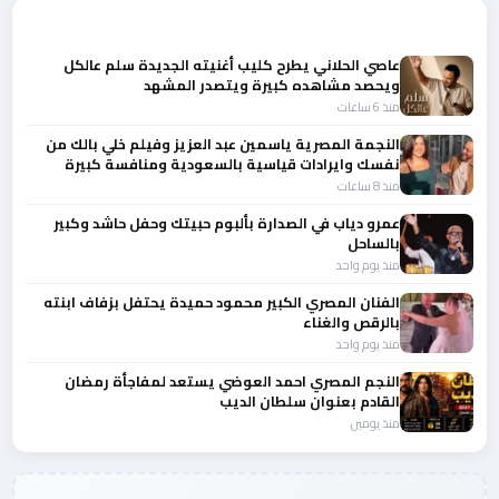
أحدث الأخبار
عاصي الحلاني يطرح كليب أغنيته الجديدة سلم عالكل
ويحصد مشاهده كبيرة ويتصدر المشهد
منذ 6 ساعات
النجمة المصرية ياسمين عبد العزيز وفيلم خلي بالك من
نفسك وايرادات قياسية بالسعودية ومنافسة كبيرة
منذ 8 ساعات
عمرو دياب في الصدارة بألبوم حبيتك وحفل حاشد وكبير
بالساحل
منذ يوم واحد
الفنان المصري الكبير محمود حميدة يحتفل بزفاف ابنته
بالرقص والغناء
منذ يوم واحد
النجم المصري احمد العوضي يستعد لمفاجأة رمضان
القادم بعنوان سلطان الديب
منذ يومين