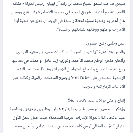
سيدي صاحب السمو الشيخ محمد بن زايد آل نهيان، رئيس الدولة «حفظه
الله»، وتقديم أغنية يا شروق المجد في مسيرة الاتحاد، شرف رفيع ووسام
غالٍ أعتز به. وتحيّة سموّه لحظة راسخة في الوجدان، تعبّر عن محبة أبناء
الإمارات لوطنهم ووفائهم لقيادتهم الرشيدة”.
عمل وطني رسّخ حضوره
وقد جاءت أغنية “يا شروق المجد” من كلمات حميد بن سعيد النيادي،
وألحان ملحن الوطن محمد الأحمد، وتوزيع زيد عادل، وحملت في معانيها
روح العزة والطموح والنجاح المتواصل للإمارات، وقد طُرحت عبر القناة
الرسمية للجسمي على YouTube وجميع المنصات الرقمية، وكذلك عبر
الإذاعات الإماراتية والعربية.
إنتاج وطني يواكب عيد الاتحاد الـ54
ويُذكر أن حسين الجسمي قام أيضًا بطرح عملين وطنيين جديدين بمناسبة
عيد الاتحاد الـ54 لدولة الإمارات العربية المتحدة؛ حيث حمل العمل الأول
عنوان “عرّاب المعالي”، من كلمات حميد بن سعيد النيادي، وألحان محمد