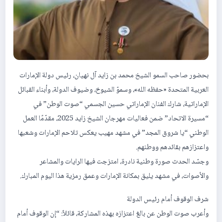
بحضور صاحب السمو الشيخ محمد بن زايد آل نهيان، رئيس دولة الإمارات
العربية المتحدة «حفظه الله»، وسموّ الشيوخ، وضيوف الدولة، وأبناء القبائل
الإماراتية، شارك الفنان الإماراتي حسين الجسمي “صوت الوطن” في
“مسيرة الاتحاد” ضمن فعاليات مهرجان الشيخ زايد 2025، مقدّمًا العمل
الوطني “يا شروق المجد” في مشهد مهيب يعكس تلاحم الإمارات وشعبها
واعتزازهم بقائدهم ووطنهم.
وجسّد الحدث صورة وطنية نادرة، امتزجت فيها الرايات والمشاعر
والأصوات، في مشهد يليق بمكانة الإمارات وعمق رمزية هذا اليوم المبارك.
شرف الوقوف أمام رئيس الدولة
وأعرب صوت الوطن عن بالغ اعتزازه بهذه المشاركة، قائلاً: “إن الوقوف أمام