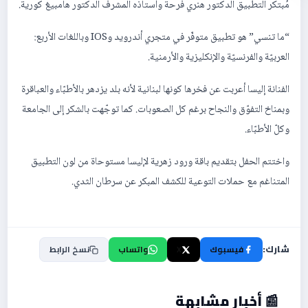
مُبتكر التطبيق الدكتور هنري فرحة وأستاذه المشرف الدكتور هامبيغ كورية.
“ما تنسي” هو تطبيق متوفّر في متجري أندرويد وIOS وباللغات الأربع:
العربيّة والفرنسيّة والإنكليزية والأرمنية.
الفنانة إليسا أعربت عن فخرها كونها لبنانية لأنه بلد يزدهر بالأطبّاء والعباقرة
وبمناخ التفوّق والنجاح برغم كل الصعوبات. كما توجّهت بالشكر إلى الجامعة
وكلّ الأطبّاء.
واختتم الحفل بتقديم باقة ورود زهرية لإليسا مستوحاة من لون التطبيق
المتناغم مع حملات التوعية للكشف المبكر عن سرطان الثدي.
شارك:
فيسبوك
X
واتساب
نسخ الرابط
📰 أخبار مشابهة