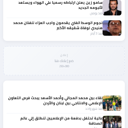
سامو زين يعلن ارتباطه رسميا علي الهواء ويستعد
لألبومه الجديد
منذ يومين
نجوم الوسط الفني يقدمون واجب العزاء للفنان محمد
هنيدي لوفاة شقيقه الأكبر
منذ 3 أيام
إعلان
ضع إعلانك هنا
300×250
المزيد من أخبار النجوم والمشاهير
لقاء بين محمد المجالي وأحمد الأسعد يبحث فرص التعاون
الإعلامي والانتاجي بين لبنان والأردن
منذ شهر واحد
عالية تحتفل بدفعة من الإعلاميين تنطلق إلي عالم
الصحافة