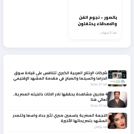
بالصور – نجوم الفن
والاصدقاء يحتفلون
بعيد ميلاد الفنان جو
منذ 9 سنوات
أشقر
أحدث الأخبار
شركات الإنتاج العربية الكبري تتنافس على قيادة سوق
الدراما والسينما والصباح في مقدمة المشهد الإقليمي
منذ 22 ساعة
4 ملايين مشاهدة يحققها نادر الاتات باغنيته المصرية..
تعالي هنا
منذ 24 ساعة
النجمة المصرية ياسمين صبري تثير جدلا واسعا وتتصدر
المشهد بتصريحاتها الأخيرة
منذ يومين