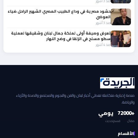
منذ 3 أشهر
حشود مصرية في وداع الطبيب المصري الشهير الراحل ضياء
العوضي
منذ 3 أشهر
تعرض وصيفة أولى لملكة جمال لبنان وشقيقها لعملية
سطو مسلح في الزلقا في وضح النهار
منذ 4 أشهر
منصة إخبارية متكاملة تغطي أخبار لبنان والفن والنجوم والمجتمع والصحة والأزياء
والرياضة.
+2000
7
يومي
مقال
قسم
تحديث
الأقسام