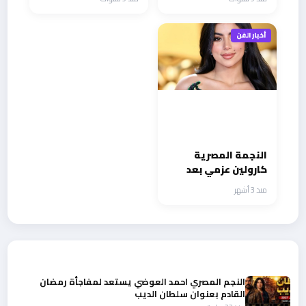
تكريمها
أخبار الفن
النجمة المصرية
كارولين عزمي بعد
تألقها في رأس
منذ 3 أشهر
الافعي دراما تدخل إبن
العسل سينما
أحدث الأخبار
النجم المصري احمد العوضي يستعد لمفاجأة رمضان
القادم بعنوان سلطان الديب