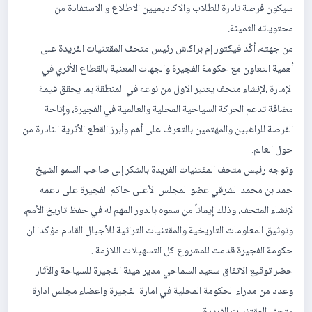
سيكون فرصة نادرة للطلاب والاكاديميين الاطلاع و الاستفادة من
محتوياته الثمينة.
من جهته، أكّد فيكتور إم براكاش رئيس متحف المقتنيات الفريدة على
أهمية التعاون مع حكومة الفجيرة والجهات المعنية بالقطاع الأثري في
الإمارة ،لإنشاء متحف يعتبر الاول من نوعه في المنطقة بما يحقق قيمة
مضافة تدعم الحركة السياحية المحلية والعالمية في الفجيرة، وإتاحة
الفرصة للراغبين والمهتمين بالتعرف على أهم وأبرز القطع الأثرية النادرة من
حول العالم.
وتوجه رئيس متحف المقتنيات الفريدة بالشكر إلى صاحب السمو الشيخ
حمد بن محمد الشرقي عضو المجلس الأعلى حاكم الفجيرة على دعمه
لإنشاء المتحف، وذلك إيماناً من سموه بالدور المهم له في حفظ تاريخ الأمم،
وتوثيق المعلومات التاريخية والمقتنيات التراثية للأجيال القادم مؤكدا ان
حكومة الفجيرة قدمت للمشروع كل التسهيلات اللازمة .
حضر توقيع الاتفاق سعيد السماحي مدير هيئة الفجيرة للسياحة والآثار
وعدد من مدراء الحكومة المحلية في امارة الفجيرة واعضاء مجلس ادارة
متحف المقتنيات الفريدة .