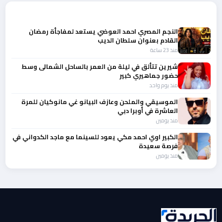
المزيد من أخبار الفن
النجم المصري احمد العوضي يستعد لمفاجأة رمضان
القادم بعنوان سلطان الديب
منذ 23 ساعة
شيرين تتألق في ليلة من العمر بالساحل الشمالى وسط
حضور جماهيري كبير
منذ يوم واحد
الموسيقي والملحن وعازف البيانو غي مانوكيان للمرة
العاشرة في أوبرا دبي
منذ يومين
الكبير اوي احمد مكي يعود للسينما مع ماجد الكدواني في
فرصة سعيدة
منذ يومين