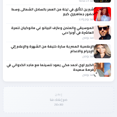
منذ 23 ساعة
شيرين تتألق في ليلة من العمر بالساحل الشمالى وسط
حضور جماهيري كبير
منذ يوم واحد
الموسيقي والملحن وعازف البيانو غي مانوكيان للمرة
العاشرة في أوبرا دبي
منذ يومين
الإعلامية المصرية سارة خليفة من الشهرة والإعلام إلي
الإجرام والاعدام
منذ يومين
الكبير اوي احمد مكي يعود للسينما مع ماجد الكدواني في
فرصة سعيدة
منذ يومين
إعلان
ضع إعلانك هنا
300×250