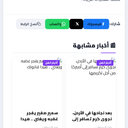
شارك:
فيسبوك
X
واتساب
نسخ الرابط
📰 أخبار مشابهة
أخبار الفن
أخبار الفن
بعد نجاحها في الأردن،
سمير صفير يفجر
نجوى كرم تسافر إلى
غضبه ويغني .. هيدا
أميركا من أجل
قانونك
منذ 9 سنوات
منذ 9 سنوات