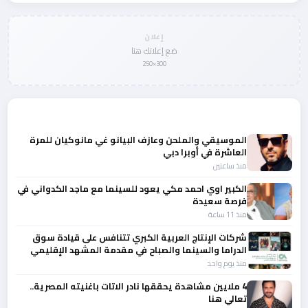
إعلان
ضع إعلانك هنا
300×250
المزيد من أخبار الفن
الموسيقي والملحن وعازف البيانو غي مانوكيان للمرة
العاشرة في أوبرا دبي
منذ ساعتين
الكبير اوي احمد مكي يعود للسينما مع ماجد الكدواني في
فرصة سعيدة
منذ 11 ساعة
شركات الإنتاج العربية الكبري تتنافس على قيادة سوق
الدراما والسينما والصباح في مقدمة المشهد الإقليمي
منذ يوم واحد
4 ملايين مشاهدة يحققها نادر الاتات باغنيته المصرية..
تعالي هنا