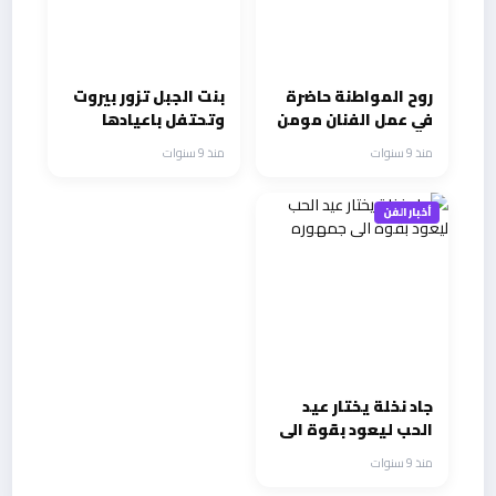
روح المواطنة حاضرة
بنت الجبل تزور بيروت
في عمل الفنان مومن
وتحتفل باعيادها
المباركي “احنا كاع
منذ 9 سنوات
منذ 9 سنوات
المغاربة”
أخبار الفن
جاد نخلة يختار عيد
الحب ليعود بقوة الى
جمهوره
منذ 9 سنوات