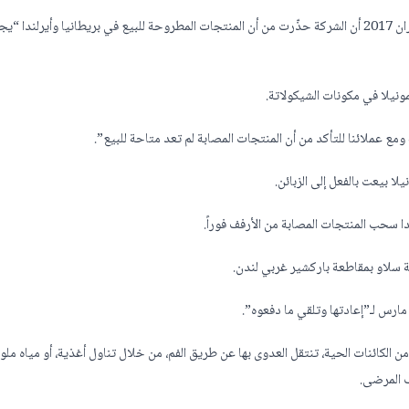
وذكرت هيئة الإذاعة البريطانية “بي بي سي”، اليوم السبت 10 يونيو/حزيران 2017 أن الشركة حذّرت من أن المنتجات المطروحة للبيع في بريطانيا وأير
نيلا في مكونات الشيكولاتة.
مع عملائنا للتأكد من أن المنتجات المصابة لم تعد متاحة للبيع”.
ا بيعت بالفعل إلى الزبائن.
ا سحب المنتجات المصابة من الأرفف فوراً.
ة سلاو بمقاطعة باركشير غربي لندن.
 مارس لـ”إعادتها وتلقي ما دفعوه”.
الكائنات الحية، تنتقل العدوى بها عن طريق الفم، من خلال تناول أغذية، أو مياه ملو
ف المرضى.