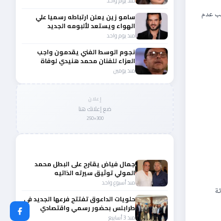
منذ يوم واحد
لندا “يجب عدم
سامو زين يعلن ارتباطه رسميا علي
الهواء ويستعد لألبومه الجديد
منذ يوم واحد
نجوم الوسط الفني يقدمون واجب
العزاء للفنان محمد هنيدي لوفاة
شقيقه الأكبر
منذ يومين
إعلان
ضع إعلانك هنا
300×250
المزيد من أخبار لبنان
جمال فياض يقترح على البطل محمد
المولي توثيق سيرته الذاتيه
والبودكاست قد يكون البداية
منذ أسبوع واحد
ثة
حلويات الداعوق تفتتح فرعها الجديد في
طرابلس بحضور رسمي واقتصادي
منذ 3 أسابيع