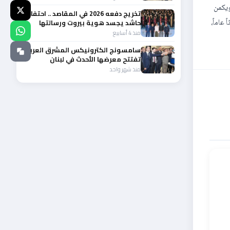
ويكمن
تخريج دفعه 2026 في المقاصد .. احتفال
عاماً،
حاشد يجسد هوية بيروت ورسالتها
الوطنية
منذ 4 أسابيع
سامسونج الكترونيكس المشرق العربي
تفتتح معرضها الأحدث في لبنان
منذ شهر واحد