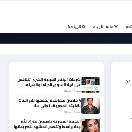
تمع
👗 عالم الأزياء
⚽ الرياضة
أحدث الأخبار
شركات الإنتاج العربية الكبري تتنافس
 من
على قيادة سوق الدراما والسينما
والصباح في مقدمة المشهد الإقليمي
منذ 11 ساعة
4 ملايين مشاهدة يحققها نادر الاتات
باغنيته المصرية.. تعالي هنا
منذ 12 ساعة
النجمة المصرية ياسمين صبري تثير
جدلا واسعا وتتصدر المشهد بتصريحاتها
الأخيرة