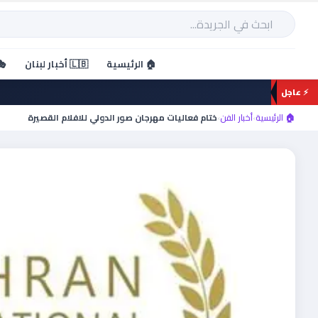
خطي
لى
بحث
لمحتوى
🏠 الرئيسية
🇱🇧 أخبار لبنان
🎭
⚡ عاجل
🏠 الرئيسية
›
أخبار الفن
›
ختام فعاليات مهرجان صور الدولي للافلام القصيرة