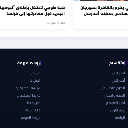
 يكرم بالقاهرة بمهرجان
هبة طوجي تحتفل بإطلاق ألبومها
سادس بصفته أحد رسل
الجديد قبل مغادرتها إلى فرنسا
منذ 10 سنوات
الأقسام
روابط مهمة
أخبار لبنان
من نحن
أخبار الفن
اتصل بنا
النجوم والمشاهير
سياسة الخصوصية
الصحة والجمال
شروط الاستخدام
أخبار المجتمع
أعلن معنا
عالم الأزياء
RSS Feed
الرياضة
خريطة الموقع