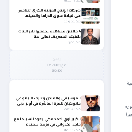
منذ 12 ساعة
شركات الإنتاج العربية الكبري تتنافس
على قيادة سوق الدراما والسينما
والصباح في مقدمة المشهد الإقليمي
منذ يوم واحد
4 ملايين مشاهدة يحققها نادر الاتات
باغنيته المصرية.. تعالي هنا
منذ يومين
إعلان
ضع إعلانك هنا
300×250
ية
المزيد من أخبار الفن
الموسيقي والملحن وعازف البيانو غي
مانوكيان للمرة العاشرة في أوبرا دبي
ون»
منذ 3 ساعات
52 فيلماً روائياً ووثائقياً
الكبير اوي احمد مكي يعود للسينما مع
ماجد الكدواني في فرصة سعيدة
منذ 12 ساعة