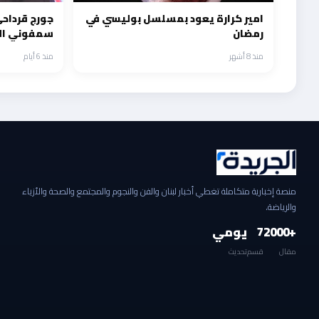
امير كرارة يعود بمسلسل بوليسي في
جورج قرداحي
رمضان
سمفوني ال
السلام
منذ 8 أشهر
منذ 6 أيام
منصة إخبارية متكاملة تغطي أخبار لبنان والفن والنجوم والمجتمع والصحة والأزياء
والرياضة.
+2000
7
يومي
مقال
قسم
تحديث