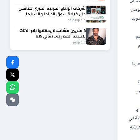
يب من
شركات الإنتاج العربية الكبري تتنافس
ن من العراق ،وجائزة أفضل فيلم تحريك مناصفة بين فيلم “Factory Fabrika” لباتوهان
على قيادة سوق الدراما والسينما
السويد
والصباح في مقدمة المشهد الإقليمي
منذ يوم واحد
ي
4 ملايين مشاهدة يحققها نادر الاتات
باغنيته المصرية.. تعالي هنا
مع
منذ يومين
م
ارنا
ة
سطين
سج
زية في
نبطية