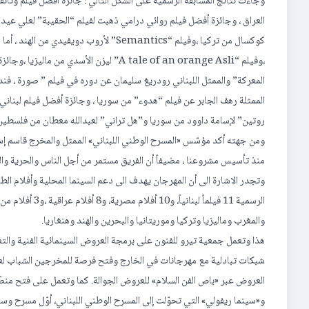
وجاءت نتائج المسابقة الرسمية على الشكل التالي : جائزة أفضل فيلم وث
كوكسال من تركيا ،وفيلم “Semantics” لأر
المعركة” والممثل اللبناني رودريغ سليمان عن دوره في فيلم ” صورة ، فن
الممثلة رهف الجابر عن فيلم “هدوء” من سوريا ، وجائزة أفضل فيلم لبناني 
روتين” لإسامة داوود من سوريا و”هل تراني” لعبدالله معطان من فلسطين و
ومن جهته أكد مؤسّس «المسرح الوطني اللبناني» الممثل والمخرج قاسم إسطن
منذ تأسيس مشروعنا ، مضيفاً أن الفريق مستمر من أجل الناس والحرية والتغ
وتجدر الاشارة الى أن المهرجان يهدف الى دعم السينما المحلية وأفلام الط
الرسمية 11 فيلما
والمغرب وماليزيا وتركيا وموريتانيا والبحرين والهند وهنغاريا.
هذا وتعمل جمعية تيرو للفنون على برمجة العروض السينمائية الفنية والتع
شبكات تبادلية مع مهرجانات في الخارج وفتح فرصة للمخرجين الشباب لعرض أ
العروض عبر «باص الفن السلام» للعروض الجوالة. كما وتعمل على فتح منصّ
و«سينما ريفولي» التي تحوّلت إلى المسرح الوطني اللبناني، أوّل مسرح وس