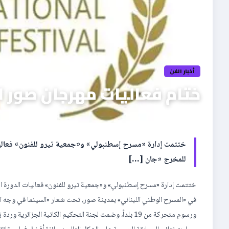
أخبار الفن
ختام فعاليات مهرجان صور ال
ختتمت إدارة «مسرح إسطنبولي» و«جمعية تيرو للفنون» فعاليا
للمخرج «جان […]
ختتمت إدارة «مسرح إسطنبولي» و«جمعية تيرو للفنون» فعاليات الدورة ا
ورسوم متحركة من 19 بلداً، وضمت لجنة التحكيم الكاتبة الجزائرية وردة زرقين والشاعر جورج غنيمة والسينمائي إسماعيل شرف الدين من لبنان .