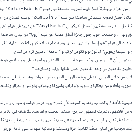
ائقي مناصفة بين فيلم “خديجة” من المغرب ،وفيلم “سقف المدينة المثقوب” لمسلم حب
العراق ، وجائزة أفضل فيلم روائي درامي ذهبت لفيلم “الحقيبة” لعلي عيدا
وب دويفيدي من الهند ، أما جائزة أفضل تصوير سينمائي مناصفة بين فيلم “أنا لا أحب السكر” لوسيم قشلان من 
،وفيلم “A tale of an orange Asli” ليزن الأسدي من ماليزيا ،وجائزة أفضل ممثل مناصفة بين الممثل الاوكراني “Vasyl Basha” عن دوره في فيلم “ف
دق ولها ” ، وحصدت جويا جبور جائزة أفضل ممثلة عن فيلم “رويا” من لبنان، مناصفة 
ذهبت الى فيلم “شو إسمك؟” لنور المجبر . ونوهت لجنة التحكيم بالأفلام التالية: “فيل
”سينما ريفولي” ليافوز بولوككومن تركيا و “النجمة” لجلبير كرم من لبنان.
بولي، أنّ ” المهرجان يواكب صرخة المواطن اللبناني ، والسينما في وجه القمع هو شع
يير للقامعين في وجه القامعين الذين اغلقوا أبوابنا ومسارحنا ” .
لاب من خلال التبادل الثقافي وإقامة الورش التدريبية والندوات، وقد شارك في المسابق
ً لبنانياً، و10 أفلام مصرية، و8 أفلام عراقية ،و3 أفلام من سوريا، وأفلام من ايطاليا والسويد واوكرانيا واميركا وليتوانيا وتونس والجزائر وفل
ليمية للأطفال والشباب، وتقديم السينما لأي مُخرج يريد عرض فيلمه بالمجان، والى ن
فلامهم ، وتعريف الجمهور بتاريخ السينما المحلية والعالمية، بالإضافة الى اللامرك
ات ثقافية في لبنان، من «سينما الحمرا» في مدينة صور و«سينما ستارز» في مدينة ال
ينما مجانية في لبنان، منصّة ثقافية حرّة ومستقلة ومجانية شهدت على إقامة الورش