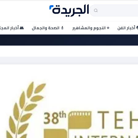
 أخبار الفن
⭐ النجوم والمشاهير
💄 الصحة والجمال
👥 أخبار المج