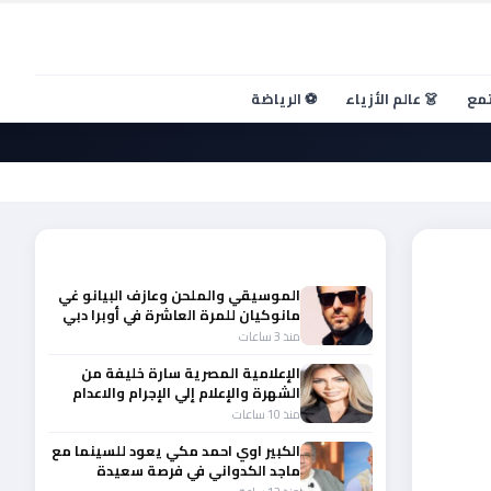
تمع
👗 عالم الأزياء
⚽ الرياضة
أحدث الأخبار
الموسيقي والملحن وعازف البيانو غي
مانوكيان للمرة العاشرة في أوبرا دبي
منذ 3 ساعات
الإعلامية المصرية سارة خليفة من
الشهرة والإعلام إلي الإجرام والاعدام
منذ 10 ساعات
الكبير اوي احمد مكي يعود للسينما مع
ماجد الكدواني في فرصة سعيدة