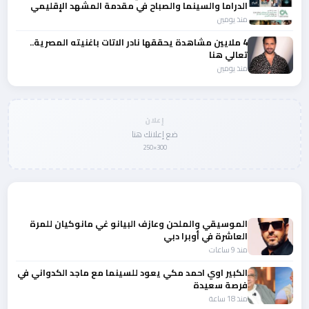
الدراما والسينما والصباح في مقدمة المشهد الإقليمي
منذ يومين
4 ملايين مشاهدة يحققها نادر الاتات باغنيته المصرية..
تعالي هنا
منذ يومين
إعلان
ضع إعلانك هنا
300×250
المزيد من أخبار الفن
الموسيقي والملحن وعازف البيانو غي مانوكيان للمرة
العاشرة في أوبرا دبي
منذ 9 ساعات
الكبير اوي احمد مكي يعود للسينما مع ماجد الكدواني في
فرصة سعيدة
منذ 18 ساعة