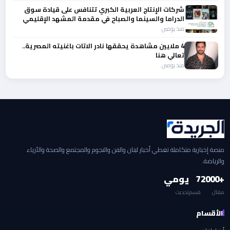
شركات الإنتاج العربية الكبري تتنافس على قيادة سوق
الدراما والسينما والصباح في مقدمة المشهد الإقليمي
منذ يومين
4 ملايين مشاهدة يحققها نادر الاتات باغنيته المصرية..
تعالي هنا
منذ يومين
منصة إخبارية متكاملة تغطي أخبار لبنان والفن والنجوم والمجتمع والصحة والأزياء
والرياضة.
+2000
7
يومي
مقال
قسم
تحديث
الأقسام