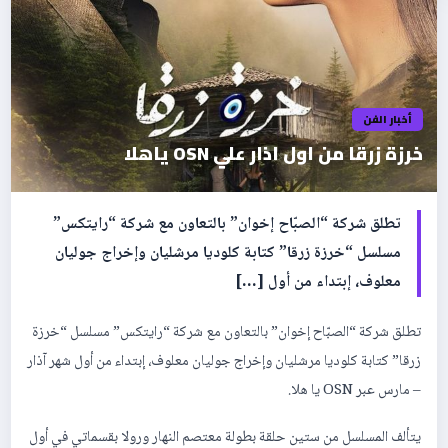
أخبار الفن
خرزة زرقا من اول اذار علي OSN ياهلا
تطلق شركة “الصبّاح إخوان” بالتعاون مع شركة “رايتكس”
مسلسل “خرزة زرقا” كتابة كلوديا مرشليان وإخراج جوليان
معلوف، إبتداء من أول […]
تطلق شركة “الصبّاح إخوان” بالتعاون مع شركة “رايتكس” مسلسل “خرزة
زرقا” كتابة كلوديا مرشليان وإخراج جوليان معلوف، إبتداء من أول شهر آذار
– مارس عبر OSN يا هلا.
يتألف المسلسل من ستين حلقة بطولة معتصم النهار ورولا بقسماتي في أول