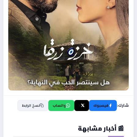
شارك:
فيسبوك
X
واتساب
نسخ الرابط
📰 أخبار مشابهة