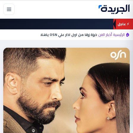
خطي
لى
لمحتوى
⚡ عاجل
🏠 الرئيسية
›
أخبار الفن
›
خرزة زرقا من اول اذار علي OSN ياهلا