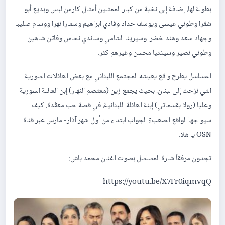
بطولة لها، إضافة إلى نخبة من كبار الممثلين أمثال كارمن لبس وبديع أبو
شقرا وطوني عيسى ويوسف حداد وفادي ابراهيم وسمارا نهرا ووسام صليبا
وجهاد سعد وهند خضرا وسيرينا الشامي وساندي نحاس وفاتن شاهين
وطوني نصير وسينتيا محسن وغيرهم كثر.
المسلسل يطرح واقع يعيشه المجتمع اللبناني مع بعض العائلات السورية
التي نزحت إلى لبنان. بحيث يجمع زين (معتصم النهار) إبن العائلة السورية
وعليا (رولا بقسماتي) إبنة العائلة اللبنانية، في قصة حب معقّدة. كيف
سيواجها الواقع الصعب؟ الجواب ابتداء من أول شهر آذار- مارس عبر قناة
OSN يا هلا.
تجدون مرفقاً شارة المسلسل بصوت الفنان محمد باش:
https://youtu.be/X7Fr0iqmvqQ