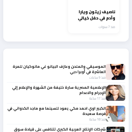
ناصيف زيتون ويارا
وآدم في حفل خيالي
بدبي
منذ 7 سنوات
أحدث الأخبار
الموسيقي والملحن وعازف البيانو غي مانوكيان للمرة
العاشرة في أوبرا دبي
منذ 9 ساعات
الإعلامية المصرية سارة خليفة من الشهرة والإعلام إلي
الإجرام والاعدام
منذ 17 ساعة
الكبير اوي احمد مكي يعود للسينما مع ماجد الكدواني في
فرصة سعيدة
منذ 18 ساعة
شركات الإنتاج العربية الكبري تتنافس على قيادة سوق