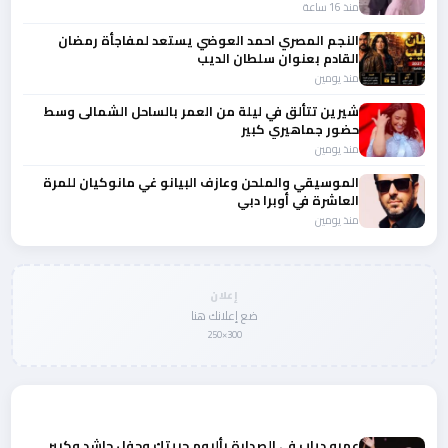
منذ 16 ساعة
النجم المصري احمد العوضي يستعد لمفاجأة رمضان
القادم بعنوان سلطان الديب
منذ يومين
شيرين تتألق في ليلة من العمر بالساحل الشمالى وسط
حضور جماهيري كبير
منذ يومين
الموسيقي والملحن وعازف البيانو غي مانوكيان للمرة
العاشرة في أوبرا دبي
منذ يومين
إعلان
ضع إعلانك هنا
300×250
المزيد من أخبار الفن
عمرو دياب في الصدارة بألبوم حبيتك وحفل حاشد وكبير