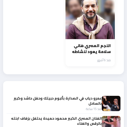
النجم المصري هاني
سلامة يعود لنشاطه
بعد غياب مع الحارس
منذ 6 أشهر
أحدث الأخبار
عمرو دياب في الصدارة بألبوم حبيتك وحفل حاشد وكبير
بالساحل
منذ 15 ساعة
الفنان المصري الكبير محمود حميدة يحتفل بزفاف ابنته
بالرقص والغناء