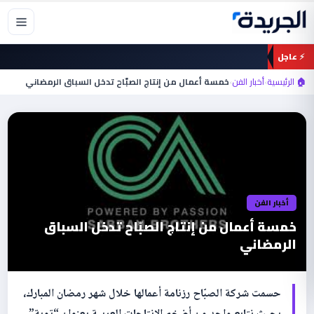
خطي
لى
لمحتوى
⚡ عاجل
🏠 الرئيسية
›
أخبار الفن
›
أخبار الفن
‎خمسة أعمال من إنتاج الصبّاح تدخل السباق
الرمضاني
‎حسمت شركة الصبّاح رزنامة أعمالها خلال شهر رمضان المبارك،