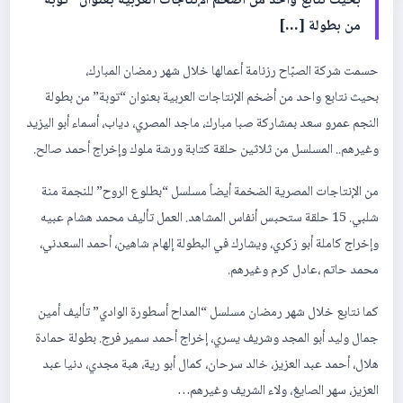
‎بحيث نتابع واحد من أضخم الإنتاجات العربية بعنوان “توبة”
من بطولة […]
‎بحيث نتابع واحد من أضخم الإنتاجات العربية بعنوان “توبة” من بطولة
النجم عمرو سعد بمشاركة صبا مبارك، ماجد المصري، دياب، أسماء أبو اليزيد
وغيرهم.. المسلسل من ثلاثين حلقة كتابة ورشة ملوك وإخراج أحمد صالح.
‎من الإنتاجات المصرية الضخمة أيضاً مسلسل “بطلوع الروح” للنجمة منة
شلبي. 15 حلقة ستحبس أنفاس المشاهد. العمل تأليف محمد هشام عبيه
وإخراج كاملة أبو زكري، ويشارك في البطولة إلهام شاهين، أحمد السعدني،
محمد حاتم ،عادل كرم وغيرهم.
‎كما نتابع خلال شهر رمضان مسلسل “المداح أسطورة الوادي” تأليف أمين
جمال وليد أبو المجد وشريف يسري، إخراج أحمد سمير فرج. بطولة حمادة
هلال، أحمد عبد العزيز، خالد سرحان، كمال أبو رية، هبة مجدي، دنيا عبد
العزيز، سهر الصايغ، ولاء الشريف وغيرهم…