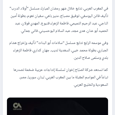
‎في المغرب العربي، نتابع خلال شهر رمضان المبارك مسلسل “أولاد الدرب”
تأليف فاتن اليوسفي، توفيق مصباح، منير باهي، سفيان نعوم، بطولة أمين
الناجي، عبد الرحيم التميمي، فاطمة الزهراء قنبوع، المهدي فولان، عبد
الحميد أبو عنان، هدى مجد، عبد السلام البوحسيني، فاتي جمالي.
‎وفي موسمه الرابع نتابع مسلسل “سلامات أبو البنات” تأليف وإخراج هشام
الجباري، بطولة محمد خيي، السعدية لديب، جهان كداري، فاطمة الزهراء
بلدي وسلمى صلاح الدين.
‎كما تستعد شركة الصبّاح إخوان لسلسلة إنتاجات عربية ضخمة تصدرها
تباعاً في المواسم المقبلة ما بين المغرب العربي، لبنان، سوريا، مصر،
السعودية والخليج العربي.