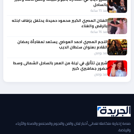
بالساحل
منذ 15 ساعة
الفنان المصري الكبير محمود حميدة يحتفل بزفاف ابنته
بالرقص والغناء
منذ 16 ساعة
النجم المصري احمد العوضي يستعد لمفاجأة رمضان
القادم بعنوان سلطان الديب
منذ يومين
شيرين تتألق في ليلة من العمر بالساحل الشمالى وسط
حضور جماهيري كبير
منذ يومين
منصة إخبارية متكاملة تغطي أخبار لبنان والفن والنجوم والمجتمع والصحة والأزياء
والرياضة.