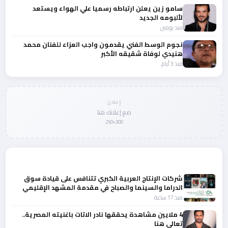
سامو زين يعلن ارتباطه رسميا علي الهواء ويستعد
لألبومه الجديد
منذ يومين
نجوم الوسط الفني يقدمون واجب العزاء للفنان محمد
هنيدي لوفاة شقيقه الأكبر
منذ 3 أيام
إعلان
ضع إعلانك هنا
300×250
المزيد من أخبار الفن
شركات الإنتاج العربية الكبري تتنافس على قيادة سوق
الدراما والسينما والصباح في مقدمة المشهد الإقليمي
منذ 17 ساعة
4 ملايين مشاهدة يحققها نادر الاتات باغنيته المصرية..
تعالي هنا