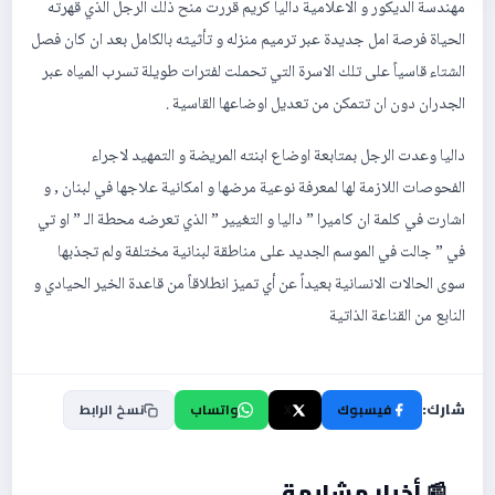
مهندسة الديكور و الاعلامية داليا كريم قررت منح ذلك الرجل الذي قهرته
الحياة فرصة امل جديدة عبر ترميم منزله و تأثيثه بالكامل بعد ان كان فصل
الشتاء قاسياً على تلك الاسرة التي تحملت لفترات طويلة تسرب المياه عبر
الجدران دون ان تتمكن من تعديل اوضاعها القاسية .
داليا وعدت الرجل بمتابعة اوضاع ابنته المريضة و التمهيد لاجراء
الفحوصات اللازمة لها لمعرفة نوعية مرضها و امكانية علاجها في لبنان , و
اشارت في كلمة ان كاميرا ” داليا و التغيير ” الذي تعرضه محطة الـ ” او تي
في ” جالت في الموسم الجديد على مناطقة لبنانية مختلفة ولم تجذبها
سوى الحالات الانسانية بعيداً عن أي تميز انطلاقاً من قاعدة الخير الحيادي و
النابع من القناعة الذاتية
شارك:
فيسبوك
X
واتساب
نسخ الرابط
📰 أخبار مشابهة