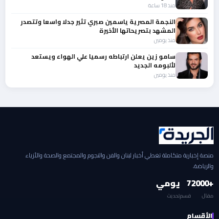
منذ 18 ساعة
النجمة المصرية ياسمين صبري تثير جدلا واسعا وتتصدر
المشهد بتصريحاتها الأخيرة
منذ يومين
سامو زين يعلن ارتباطه رسميا علي الهواء ويستعد
لألبومه الجديد
منذ يومين
منصة إخبارية متكاملة تغطي أخبار لبنان والفن والنجوم والمجتمع والصحة والأزياء
والرياضة.
+2000
7
يومي
مقال
قسم
تحديث
الأقسام