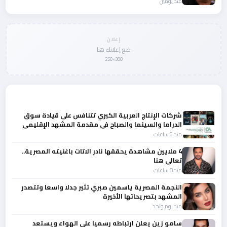
منذ يومين
إعلان
ضع إعلانك هنا
300×250
المزيد من أخبار الفن
شركات الإنتاج العربية الكبري تتنافس على قيادة سوق
الدراما والسينما والصباح في مقدمة المشهد الإقليمي
منذ 6 ساعات
4 ملايين مشاهدة يحققها نادر الاتات باغنيته المصرية..
تعالي هنا
منذ 8 ساعات
النجمة المصرية ياسمين صبري تثير جدلا واسعا وتتصدر
المشهد بتصريحاتها الأخيرة
منذ يوم واحد
سامو زين يعلن ارتباطه رسميا علي الهواء ويستعد