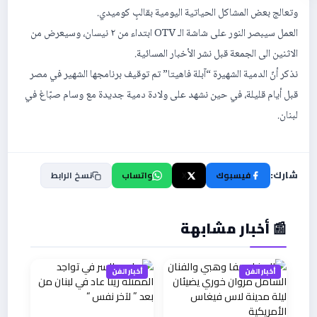
وتعالج بعض المشاكل الحياتية اليومية بقالبٍ كوميدي.
العمل سيبصر النور على شاشة الـ OTV ابتداء من ٢ نيسان، وسيعرض من
الاثنين الى الجمعة قبل نشر الأخبار المسائية.
نذكر أنّ الدمية الشهيرة “آبلة فاهيتا” تم توقيف برنامجها الشهير في مصر
قبل أيام قليلة، في حين نشهد على ولادة دمية جديدة مع وسام صبّاغ في
لبنان.
شارك:
فيسبوك
X
واتساب
نسخ الرابط
📰 أخبار مشابهة
أخبار الفن
أخبار الفن