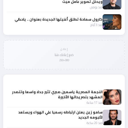
ويدخل تصوير عامل ميت
منذ يومين
كارول سماحة تطلق أغنيتها الجديدة بعنوان .. ياحظي
منذ 3 أيام
إعلان
ضع إعلانك هنا
300×250
المزيد من أخبار الفن
النجمة المصرية ياسمين صبري تثير جدلا واسعا وتتصدر
المشهد بتصريحاتها الأخيرة
منذ 17 ساعة
سامو زين يعلن ارتباطه رسميا علي الهواء ويستعد
لألبومه الجديد
منذ 20 ساعة