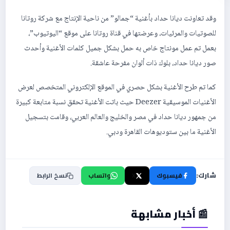
وقد تعاونت ديانا حداد بأغنية “جمالو” من ناحية الإنتاج مع شركة روتانا
للصوتيات والمرئيات، وعرضتها في قناة روتانا على موقع “اليوتيوب”،
بعمل تم عمل مونتاج خاص به حمل بشكل جميل كلمات الأغنية وأحدث
صور ديانا حداد، بلوك ذات ألوان مفرحة عاشقة.
كما تم طرح الأغنية بشكل حصري في الموقع الإلكتروني المتخصص لعرض
الأغنيات الموسيقية Deezer حيث باتت الأغنية تحقق نسبة متابعة كبيرة
من جمهور ديانا حداد في مصر والخليج والعالم العربي، وقامت بتسجيل
الأغنية ما بين ستوديوهات القاهرة ودبي.
شارك:
فيسبوك
X
واتساب
نسخ الرابط
📰 أخبار مشابهة