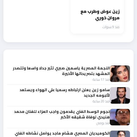
زين عوض وطرب مع
مروان خوري
منذ 9 سنوات
أحدث الأخبار
النجمة المصرية ياسمين صبري تثير جدلا واسعا وتتصدر
المشهد بتصريحاتها الأخيرة
منذ 17 ساعة
سامو زين يعلن ارتباطه رسميا علي الهواء ويستعد
لألبومه الجديد
منذ 20 ساعة
نجوم الوسط الفني يقدمون واجب العزاء للفنان محمد
هنيدي لوفاة شقيقه الأكبر
منذ يومين
الكوميديان المصري هشام ماجد يواصل نشاطه الفني