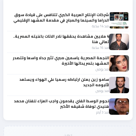
أحدث الأخبار
شركات الإنتاج العربية الكبري تتنافس على قيادة سوق
الدراما والسينما والصباح في مقدمة المشهد الإقليمي
منذ 14 ساعة
4 ملايين مشاهدة يحققها نادر الاتات باغنيته المصرية..
تعالي هنا
منذ 16 ساعة
النجمة المصرية ياسمين صبري تثير جدلا واسعا وتتصدر
المشهد بتصريحاتها الأخيرة
منذ يومين
سامو زين يعلن ارتباطه رسميا علي الهواء ويستعد
لألبومه الجديد
منذ يومين
نجوم الوسط الفني يقدمون واجب العزاء للفنان محمد
هنيدي لوفاة شقيقه الأكبر
منذ 3 أيام
إعلان