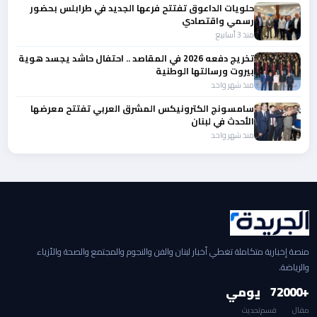
حلويات الداعوق تفتتح فرعها الجديد في طرابلس بحضور
رسمي واقتصادي
منذ 3 أسابيع
تخريج دفعه 2026 في المقاصد .. احتفال حاشد يجسد هوية
بيروت ورسالتها الوطنية
منذ شهر واحد
سامسونج الكترونيكس المشرق العربي تفتتح معرضها
الأحدث في لبنان
منذ شهر واحد
منصة إخبارية متكاملة تغطي أخبار لبنان والفن والنجوم والمجتمع والصحة والأزياء
والرياضة.
+2000
7
يومي
مقال
قسم
تحديث