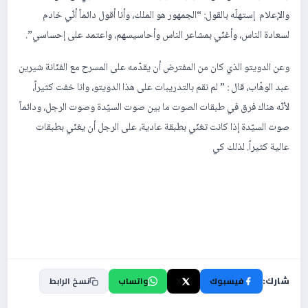
والإعلام إستهلّه بالقول: “الجمهور هو الملك، وأنا أقول دائماً أنّي خادم
لسعادة الناس، وأغنّي بمشاعر الناس وأحاسيسهم، واعتمد على إحساسي”.
وعن الدويتو الذي كان من المفترض أن يقدّمه على المسرح مع الفنّانة شيرين
عبد الوهّاب، قال : ” لم نقم بالتدريبات على هذا الدويتو، وانا خفت كثيراً،
لأنّه هناك فرق في طبقات الصوت ما بين صوت السيّدة وصوت الرجل، ودائماً
صوت السيّدة إذا كانت تغنّي بطبقة عادية، على الرجل أن يغنّي بطبقات
عالية كثيراً. لذلك كي
شارك:
فيسبوك
X
واتساب
نسخ الرابط