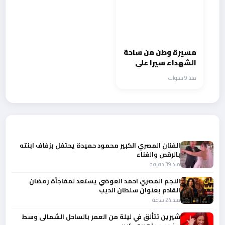
مسيرة وطن من ساحة
الشهداء سيرا علي
الاقدام ودعوة للتقدم
منذ 9 سنوات
والبناء
أحدث الأخبار
الفنان المصري الكبير محمود حميدة يحتفل بزفاف ابنته
بالرقص والغناء
منذ 39 دقيقة
النجم المصري احمد العوضي يستعد لمفاجأة رمضان
القادم بعنوان سلطان الديب
منذ 24 ساعة
شيرين تتألق في ليلة من العمر بالساحل الشمالى وسط