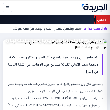
خطي
لى
لمحتوى
⚡ عاجل
أخبار لبنان
🏠 الرئيسية
›
أخبار لبنان
›
راغب وشيرين يغنيان الحب والوطن من قلب بيروت…
راغب وشيرين يغنيان الحب والوطن من قلب
بيروت في الليلة الثانية مهرجان عم نحلمك لبنان
بإحساسٍ عالٍ ورومانسيّةٍ راقيةٍ، تألق السوبر ستار راغب علامة
ونجمة مصر الأولى الفنانة شيرين عبد الوهاب، في الليلة الثانية
من […]
بإحساسٍ عالٍ ورومانسيّةٍ راقيةٍ، تألق السوبر ستار راغب علامة ونجمة مصر
الأولى الفنانة شيرين عبد الوهاب، في الليلة الثانية من مهرجان
#عم_نحلمك_لبنانWeDreamLebanon# ،فصدحت أصداء صوتهما
على طول واجهة بيروت البحرية (Beirut Waterfront)، لتضفي رونقاً