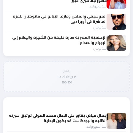
حضور جماهيري كبير
منذ يوم واحد
الموسيقي والملحن وعازف البيانو غي مانوكيان للمرة
العاشرة في أوبرا دبي
منذ يومين
الإعلامية المصرية سارة خليفة من الشهرة والإعلام إلي
الإجرام والاعدام
منذ يومين
إعلان
ضع إعلانك هنا
300×250
المزيد من أخبار لبنان
جمال فياض يقترح على البطل محمد المولي توثيق سيرته
الذاتيه والبودكاست قد يكون البداية
منذ أسبوع واحد