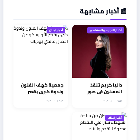
📰 أخبار مشابهة
أخبار النجوم والمشاهير
أخبار لبنان
داليا كريم تنقذ
جمعية كهف الفنون
المسنين في صور
وندوة كبرى بقصر
الأونيسكو عن اعمال
منذ 10 سنوات
منذ 9 سنوات
غاندي بوذياب
أخبار لبنان