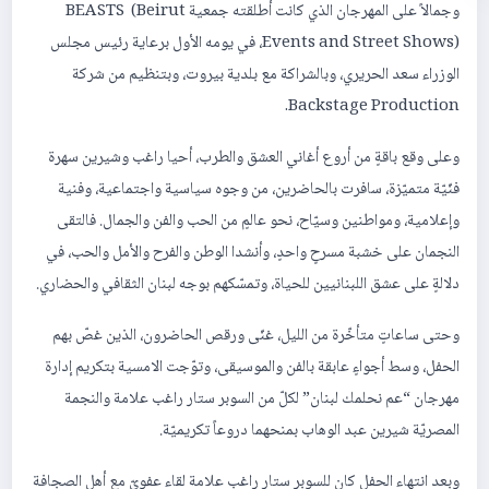
وجمالاً على المهرجان الذي كانت أطلقته جمعية BEASTS (Beirut
Events and Street Shows)، في يومه الأول برعاية رئيس مجلس
الوزراء سعد الحريري، وبالشراكة مع بلدية بيروت، وبتنظيم من شركة
Backstage Production.
وعلى وقع باقةٍ من أروع أغاني العشق والطرب، أحيا راغب وشيرين سهرة
فنّيّة متميّزة، سافرت بالحاضرين، من وجوه سياسية واجتماعية، وفنية
وإعلامية، ومواطنين وسيّاح، نحو عالمٍ من الحب والفن والجمال. فالتقى
النجمان على خشبة مسرحٍ واحدٍ، وأنشدا الوطن والفرح والأمل والحب، في
دلالةٍ على عشق اللبنانيين للحياة، وتمسّكهم بوجه لبنان الثقافي والحضاري.
وحتى ساعاتٍ متأخّرة من الليل، غنّى ورقص الحاضرون، الذين غصّ بهم
الحفل، وسط أجواءٍ عابقة بالفن والموسيقى، وتوّجت الامسية بتكريم إدارة
مهرجان “عم نحلمك لبنان” لكلّ من السوبر ستار راغب علامة والنجمة
المصريّة شيرين عبد الوهاب بمنحهما دروعاً تكريميّة.
وبعد انتهاء الحفل كان للسوبر ستار راغب علامة لقاء عفويّ مع أهل الصجافة