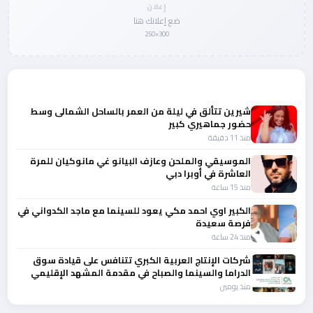
إعلان
ضع إعلانك هنا
300×250
المزيد من أخبار الفن
شيرين تتألق في ليلة من العمر بالساحل الشمالى وسط
حضور جماهيري كبير
منذ 11 دقيقة
الموسيقي والملحن وعازف البيانو غي مانوكيان للمرة
العاشرة في أوبرا دبي
منذ 15 ساعة
الكبير اوي احمد مكي يعود للسينما مع ماجد الكدواني في
فرصة سعيدة
منذ 24 ساعة
شركات الإنتاج العربية الكبري تتنافس على قيادة سوق
الدراما والسينما والصباح في مقدمة المشهد الإقليمي
منذ يومين