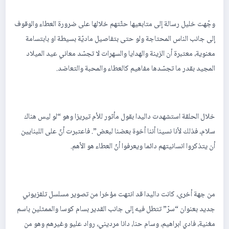
وجّهت خليل رسالة إلى متابعيها حثّتهم خلالها على ضرورة العطاء والوقوف
إلى جانب الناس المحتاجة ولو حتى بتفاصيل ماديّة بسيطة او بابتسامة
معنوية، معتبرة أن الزينة والهدايا والسهرات لا تجسّد معاني عيد الميلاد
المجيد بقدر ما تجسّدها مفاهيم كالعطاء والمحبة والتعاضد.
خلال الحلقة استشهدت داليدا بقول مأثور للأم تيريزا وهو “لو ليس هناك
سلام، فذلك لأنا نسينا أننا أخوة بعضنا لبعض”. فاعتبرت أنّ على اللبنايين
أن يتذكروا انسانيتهم دائما ويعرفوا أنّ العطاء هو الأهم.
من جهة أخرى، كانت داليدا قد انتهت مؤخرا من تصوير مسلسل تلفزيوني
جديد بعنوان “سرّ” تتطل فيه إلى جانب القدير بسام كوسا والممثلين باسم
مغنية، فادي ابراهيم، وسام حنا، دانا مرديني، رواد عليو وغيرهم وهو من