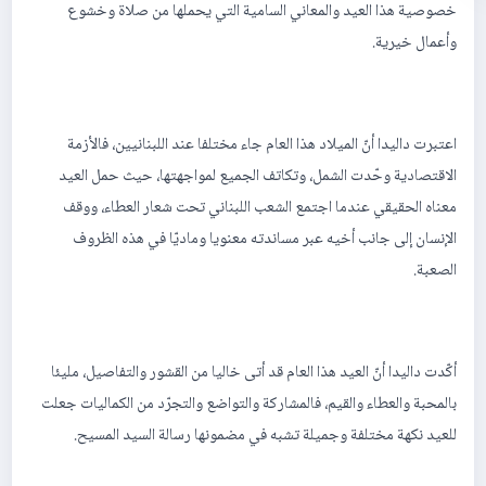
خصوصية هذا العيد والمعاني السامية التي يحملها من صلاة وخشوع
وأعمال خيرية.
اعتبرت داليدا أنّ الميلاد هذا العام جاء مختلفا عند اللبنانيين، فالأزمة
الاقتصادية وحّدت الشمل، وتكاتف الجميع لمواجهتها، حيث حمل العيد
معناه الحقيقي عندما اجتمع الشعب اللبناني تحت شعار العطاء، ووقف
الإنسان إلى جانب أخيه عبر مساندته معنويا وماديّا في هذه الظروف
الصعبة.
أكّدت داليدا أنّ العيد هذا العام قد أتى خاليا من القشور والتفاصيل، مليئا
بالمحبة والعطاء والقيم، فالمشاركة والتواضع والتجرّد من الكماليات جعلت
للعيد نكهة مختلفة وجميلة تشبه في مضمونها رسالة السيد المسيح.