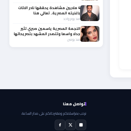
4 ملايين مشاهدة يحققها نادر الاتات
باغنيته المصرية.. تعالي هنا
منذ يوم واحد
النجمة المصرية ياسمين صبري تثير
جدلا واسعا وتتصدر المشهد بتصريحاتها
الأخيرة
منذ يومين
تواصل معنا
نرحب بمراسلاتكم ومقترحاتكم على مدار الساعة.