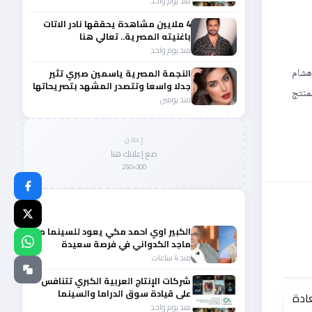
منذ يوم واحد
4 ملايين مشاهدة يحققها نادر الاتات
باغنيته المصرية.. تعالي هنا
منذ يوم واحد
هشام
النجمة المصرية ياسمين صبري تثير
جدلا واسعا وتتصدر المشهد بتصريحاتها
Falcon F اللبنانية لصاحبها المنتج
الأخيرة
منذ يومين
إعلان
ضع إعلانك هنا
300×250
المزيد من أخبار الفن
الكبير اوي احمد مكي يعود للسينما مع
ماجد الكدواني في فرصة سعيدة
منذ 4 ساعات
شركات الإنتاج العربية الكبري تتنافس
على قيادة سوق الدراما والسينما
والصباح في مقدمة المشهد الإقليمي
منذ يوم واحد