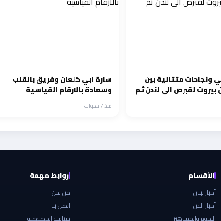
ي ونجاحات متتالية بين
سارة ابي كنعان وفريق بالقلب
بيروت لقبرص الي لندن ثم
وسعادة بالارقام القياسية
منذ 7 سنوات
الأقسام
روابط مهمة
أخبار لبنان
من نحن
أخبار الفن
اتصل بنا
النجوم والمشاهير
سياسة الخصوصية