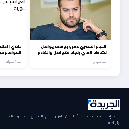
النجم المصري عمرو يوسف يواصل
عاصي الحلان
نشاطه الفني بنجاح متواصل والقادم
العواصم من 
الفرنساوي سينما
سورية
منذ شهرين
منذ 7 سنوات
منصة إخبارية متكاملة تغطي أخبار لبنان والفن والنجوم والمجتمع والصحة والأزياء
والرياضة.