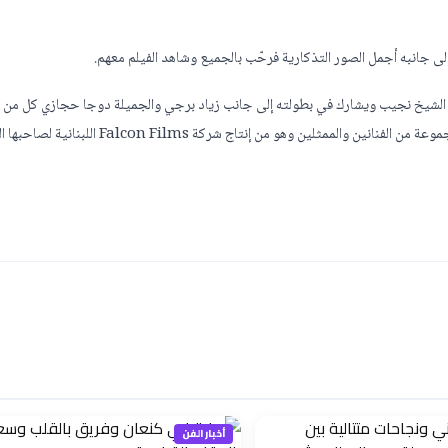
ى جانبه أجمل الصور التذكارية فرحّب بالجميع وشاهد الفيلم معهم.
ف الشيخ نجيب ويشارك في بطولته إلى جانب زياد برجي والجميلة دوجا حجازي كل من 
حداد، دانا حلبي، وسام سعد، عبّاس جعفر، الياس الزايك، سعد القادري ومجموعة من الفنانين والممثلين وهو من إنتاج شركة ilms
أخبار الفن