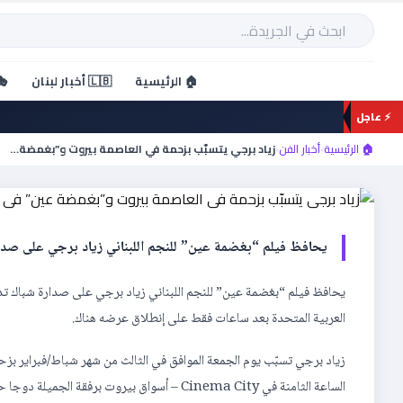
خطي
لى
بحث
لمحتوى
أخبار الفن
🏠 الرئيسية
🇱🇧 أخبار لبنان
🎭
زياد برجي يتسبّب بزحمة في
⚡ عاجل
المرتبة الأولى
🏠 الرئيسية
›
أخبار الفن
›
زياد برجي يتسبّب بزحمة في العاصمة بيروت و”بغمضة…
يحافظ فيلم “بغضمة عين” للنجم اللبناني زياد برجي على صدار
يحافظ فيلم “بغضمة عين” للنجم اللبناني زياد برجي على صدارة شباك تذاكر
العربية المتحدة بعد ساعات فقط على إنطلاق عرضه هناك.
زياد برجي تسبّب يوم الجمعة الموافق في الثالث من شهر شباط/فبراير ب
الساعة الثامنة في Cinema City – أسواق بيروت 