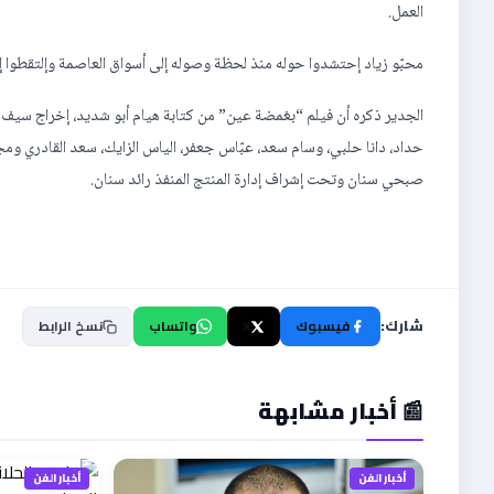
العمل.
محبّو زياد إحتشدوا حوله منذ لحظة وصوله إلى أسواق العاصمة وإلتقطوا إل
الجدير ذكره أن فيلم “بغمضة عين” من كتابة هيام أبو شديد، إخراج سي
صبحي سنان وتحت إشراف إدارة المنتج المنفذ رائد سنان.
شارك:
فيسبوك
X
واتساب
نسخ الرابط
📰 أخبار مشابهة
أخبار الفن
أخبار الفن