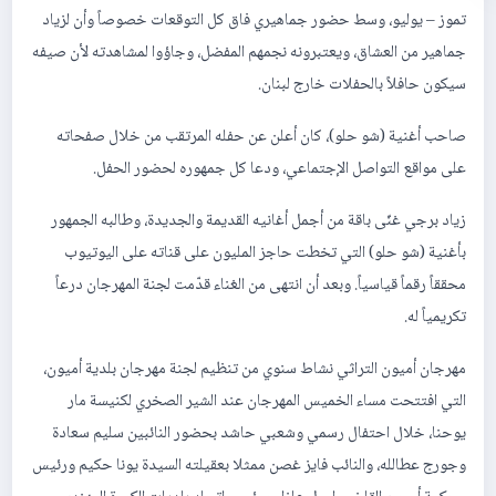
تموز – يوليو، وسط حضور جماهيري فاق كل التوقعات خصوصاً وأن لزياد
جماهير من العشاق، ويعتبرونه نجمهم المفضل، وجاؤوا لمشاهدته لأن صيفه
سيكون حافلاً بالحفلات خارج لبنان.
صاحب أغنية (شو حلو)، كان أعلن عن حفله المرتقب من خلال صفحاته
على مواقع التواصل الإجتماعي، ودعا كل جمهوره لحضور الحفل.
زياد برجي غنّى باقة من أجمل أغانيه القديمة والجديدة، وطالبه الجمهور
بأغنية (شو حلو) التي تخطت حاجز المليون على قناته على اليوتيوب
محققاً رقماً قياسياً. وبعد أن انتهى من الغناء قدّمت لجنة المهرجان درعاً
تكريمياً له.
مهرجان أميون التراثي نشاط سنوي من تنظيم لجنة مهرجان بلدية أميون،
التي افتتحت مساء الخميس المهرجان عند الشير الصخري لكنيسة مار
يوحنا، خلال احتفال رسمي وشعبي حاشد بحضور النائبين سليم سعادة
وجورج عطالله، والنائب فايز غصن ممثلا بعقيلته السيدة يونا حكيم ورئيس