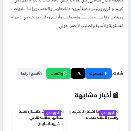
محكمة أميون القاضي إميل عازار ورئيس اتحاد بلديات الكورة المهندس
كريم بو كريم ورئيس بلدية أميون مالك فارس والأعضاء ورؤساء بلديات
ومخاتير وفاعليات سياسية واجتماعية وأمنية، وذلك بمواكبة من الاجهزة
العسكرية والأمنية والصليب الأحمر الدولي.
شارك:
فيسبوك
X
واتساب
نسخ الرابط
📰 أخبار مشابهة
أخبار الفن
أخبار الفن