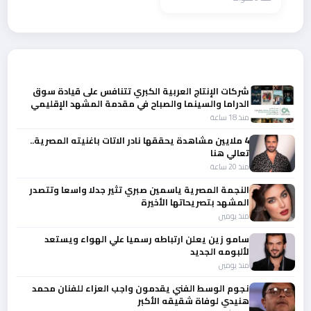
أحدث الأخبار
شركات الإنتاج العربية الكبري تتنافس على قيادة سوق
الدراما والسينما والصباح في مقدمة المشهد الإقليمي
منذ 18 ساعة
4 ملايين مشاهدة يحققها نادر الاتات باغنيته المصرية..
تعالي هنا
منذ 20 ساعة
النجمة المصرية ياسمين صبري تثير جدلا واسعا وتتصدر
المشهد بتصريحاتها الأخيرة
منذ يومين
سامو زين يعلن ارتباطه رسميا علي الهواء ويستعد
لألبومه الجديد
منذ يومين
نجوم الوسط الفني يقدمون واجب العزاء للفنان محمد
هنيدي لوفاة شقيقه الأكبر