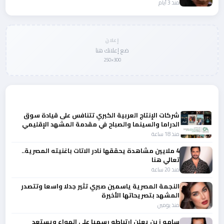
منذ 3 أيام
إعلان
ضع إعلانك هنا
300×250
المزيد من أخبار الفن
شركات الإنتاج العربية الكبري تتنافس على قيادة سوق
الدراما والسينما والصباح في مقدمة المشهد الإقليمي
منذ 18 ساعة
4 ملايين مشاهدة يحققها نادر الاتات باغنيته المصرية..
تعالي هنا
منذ 20 ساعة
النجمة المصرية ياسمين صبري تثير جدلا واسعا وتتصدر
المشهد بتصريحاتها الأخيرة
منذ يومين
سامو زين يعلن ارتباطه رسميا علي الهواء ويستعد