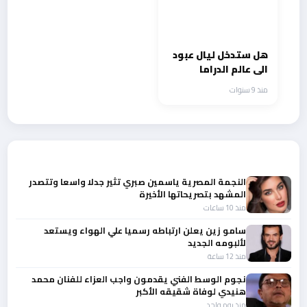
هل ستدخل ليال عبود
الى عالم الدراما
السورية ؟
منذ 9 سنوات
أحدث الأخبار
النجمة المصرية ياسمين صبري تثير جدلا واسعا وتتصدر
المشهد بتصريحاتها الأخيرة
منذ 10 ساعات
سامو زين يعلن ارتباطه رسميا علي الهواء ويستعد
لألبومه الجديد
منذ 12 ساعة
نجوم الوسط الفني يقدمون واجب العزاء للفنان محمد
هنيدي لوفاة شقيقه الأكبر
منذ يوم واحد