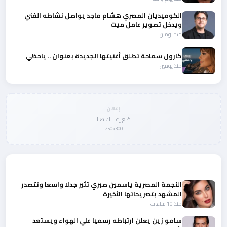
الكوميديان المصري هشام ماجد يواصل نشاطه الفني
ويدخل تصوير عامل ميت
منذ يومين
كارول سماحة تطلق أغنيتها الجديدة بعنوان .. ياحظي
منذ يومين
إعلان
ضع إعلانك هنا
300×250
المزيد من أخبار الفن
النجمة المصرية ياسمين صبري تثير جدلا واسعا وتتصدر
المشهد بتصريحاتها الأخيرة
منذ 10 ساعات
سامو زين يعلن ارتباطه رسميا علي الهواء ويستعد