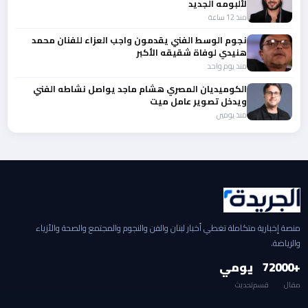
لألبومه الجديد
منذ 12 ساعة
نجوم الوسط الفني يقدمون واجب العزاء للفنان محمد
هنيدي لوفاة شقيقه الأكبر
منذ يوم واحد
الكوميديان المصري هشام ماجد يواصل نشاطه الفني
ويدخل تصوير عامل ميت
منذ يومين
منصة إخبارية متكاملة تغطي أخبار لبنان والفن والنجوم والمجتمع والصحة والأزياء
والرياضة.
+2000
7
يومي
مقال
قسم
تحديث