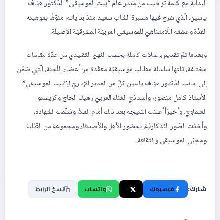
البداية مع كلمة ترحيب من مدير عام “بيت الموسيقى” الدّكتور هيّاف
ياسين، الّذي شرح فيها مسيرة الشّاب سعيد منذ بداياته، منوّهًا بموهبته
الفذّة وعشقه اللّامتناهيّ للموسيقى العربيّة المشرقيّة الأصيلة.
وبعدها تمّ تقديم وصلات كاملة بحسب النّهج التّقليديّ من عدّة مقامات
مختلفة، تلتها سلسلة مطالب موسيقيّة معقّدة من أعضاء اللّجنة، الّتي ضمّن
إلى جانب الدّكتور هيّاف ياسين كلّ من المدير الإداريّ لـِ”بيت الموسيقى”
الأستاذ كامل منصور، وأستاذيّ الغناء العربيّ رهيف الحاج وكريستو
العلماويّ. وأخيرًأ أعلنت النّتيجة بعد ذلك أمام الملأ، وسُلّمت الشّهادة،
وأخذت الصّور التّذكاريّة، بحضور الأهل والأصدقاء ومجموعة من الطّلبة
ومحبّي الموسيقى والثّقافة.
شارك:
فيسبوك
X
واتساب
نسخ الرابط