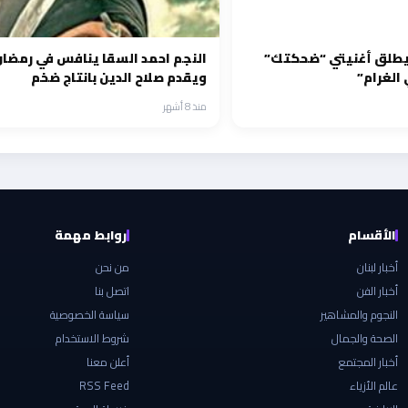
يطلق أغنيتي “ضحكتك”
النجم احمد السقا ينافس في رمضان
 الغرام”
ويقدم صلاح الدين بانتاج ضخم
منذ 8 أشهر
الأقسام
روابط مهمة
أخبار لبنان
من نحن
أخبار الفن
اتصل بنا
النجوم والمشاهير
سياسة الخصوصية
الصحة والجمال
شروط الاستخدام
أخبار المجتمع
أعلن معنا
عالم الأزياء
RSS Feed