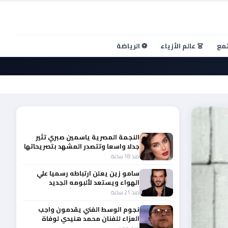
تمع
👗 عالم الأزياء
⚽ الرياضة
أحدث الأخبار
النجمة المصرية ياسمين صبري تثير
جدلا واسعا وتتصدر المشهد بتصريحاتها
الأخيرة
منذ 18 ساعة
سامو زين يعلن ارتباطه رسميا علي
الهواء ويستعد لألبومه الجديد
منذ 21 ساعة
نجوم الوسط الفني يقدمون واجب
العزاء للفنان محمد هنيدي لوفاة
شقيقه الأكبر