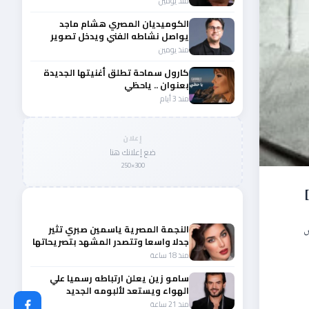
منذ يومين
الكوميديان المصري هشام ماجد
يواصل نشاطه الفني ويدخل تصوير
عامل ميت
منذ يومين
كارول سماحة تطلق أغنيتها الجديدة
بعنوان .. ياحظي
منذ 3 أيام
إعلان
ضع إعلانك هنا
300×250
]
المزيد من أخبار الفن
س
النجمة المصرية ياسمين صبري تثير
جدلا واسعا وتتصدر المشهد بتصريحاتها
الأخيرة
منذ 18 ساعة
سامو زين يعلن ارتباطه رسميا علي
الهواء ويستعد لألبومه الجديد
منذ 21 ساعة