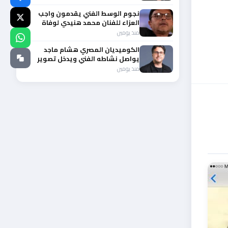
نجوم الوسط الفني يقدمون واجب
العزاء للفنان محمد هنيدي لوفاة
شقيقه الأكبر
منذ يومين
الكوميديان المصري هشام ماجد
يواصل نشاطه الفني ويدخل تصوير
عامل ميت
منذ يومين