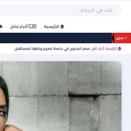
خطي
لى
بحث
لمحتوى
🏠 الرئيسية
🇱🇧 أخبار لبنان
🎭
⚡ عاجل
🏠 الرئيسية
›
أخبار الفن
›
سمر البحيري في جلسة تصوير ونظرة للمستقبل