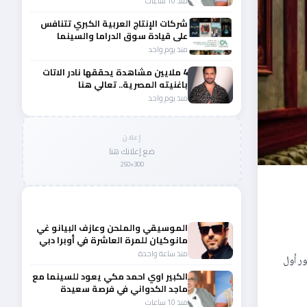
منذ 10 ساعات
شركات الإنتاج العربية الكبري تتنافس
على قيادة سوق الدراما والسينما
والصباح في مقدمة المشهد الإقليمي
منذ يوم واحد
4 ملايين مشاهدة يحققها نادر الاتات
باغنيته المصرية.. تعالي هنا
منذ يوم واحد
إعلان
ضع إعلانك هنا
300×250
المزيد من أخبار الفن
الموسيقي والملحن وعازف البيانو غي
مانوكيان للمرة العاشرة في أوبرا دبي
منذ ساعة واحدة
ور أول
الكبير اوي احمد مكي يعود للسينما مع
ماجد الكدواني في فرصة سعيدة
منذ 10 ساعات