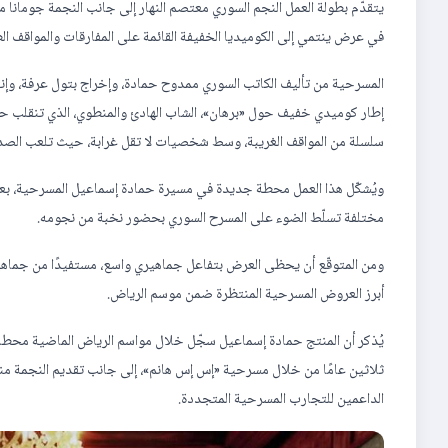
يتقدّم بطولة العمل النجم السوري معتصم النهار إلى جانب النجمة جومانا 
في عرض ينتمي إلى الكوميديا الخفيفة القائمة على المفارقات والمواقف الط
المسرحية من تأليف الكاتب السوري ممدوح حمادة، وإخراج بتول عرفة، و
إطار كوميدي خفيف حول «برهان»، الشاب الهادئ والمنطوي، الذي تنقلب حيا
سلسلة من المواقف الغريبة، وسط شخصيات لا تقل غرابة، حيث تلعب الصدفة 
ويُشكّل هذا العمل محطة جديدة في مسيرة حمادة إسماعيل المسرحية، بعد 
مختلفة تسلّط الضوء على المسرح السوري بحضور نخبة من نجومه.
ومن المتوقّع أن يحظى العرض بتفاعل جماهيري واسع، مستفيدًا من جماهيرية 
أبرز العروض المسرحية المنتظرة ضمن موسم الرياض.
يُذكر أن المنتج حمادة إسماعيل سجّل خلال مواسم الرياض الماضية محطات 
ثلاثين عامًا من خلال مسرحية «إس إس هانم»، إلى جانب تقديم النجمة من
الداعمين للتجارب المسرحية المتجددة.