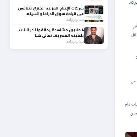
ركة،
شركات الإنتاج العربية الكبري تتنافس
على قيادة سوق الدراما والسينما
والصباح في مقدمة المشهد الإقليمي
منذ يوم واحد
في
4 ملايين مشاهدة يحققها نادر الاتات
اخل
باغنيته المصرية.. تعالي هنا
منذ يوم واحد
 من
اب دام
جين