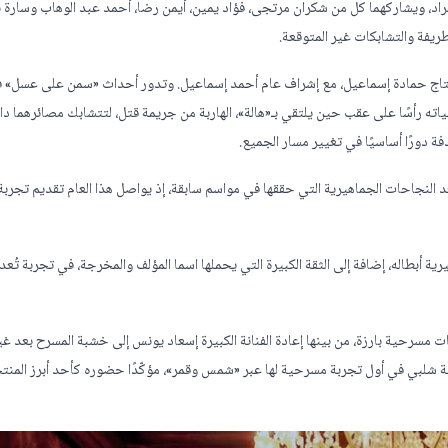
مراد، ويشاركهما كل من شكران مرتجى، فؤاد يمين، أيمن رضا، أحمد عبد الوهاب وسارة ب
ريفة والتشابكات غير المتوقعة.
إنتاج حمادة إسماعيل، مع إشراف عام أحمد إسماعيل. وتدور أحداث «سمن على عسل» 
ته رأسًا على عقب حين يلتقي بـ«هالة»، الهاربة من جريمة قتل، لتتشابك مصائرهما د
دورًا أساسيًا في تغيير مسار الجميع.
النجاحات الجماهيرية التي حققها في مواسم سابقة، إذ يواصل هذا العام تقديم تجربة
أبطاله، إضافة إلى الثقة الكبيرة التي يحملها اسما المؤلف والمخرجة، في تجربة تُعد
مسرحية بارزة، من بينها إعادة الفنانة الكبيرة إسعاد يونس إلى خشبة المسرح بعد غي
ة شلبي في أول تجربة مسرحية لها عبر «شمس وقمر»، مؤكّدًا حضوره كأحد أبرز المنت