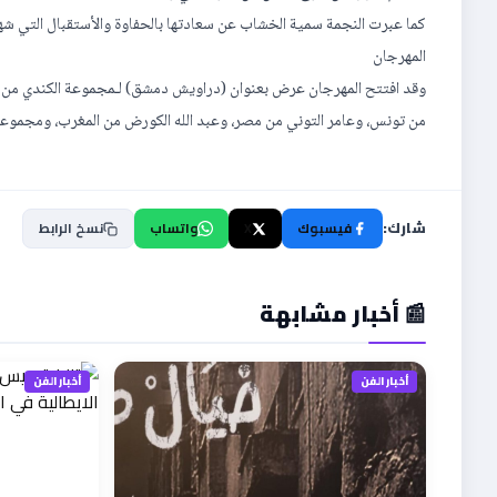
كما عبرت النجمة سمية الخشاب عن سعادتها بالحفاوة والأستقبال التي 
المهرجان
وقد افتتح المهرجان عرض بعنوان (دراويش دمشق) لـمجموعة الكندي من س
من تونس، وعامر التوني من مصر، وعبد الله الكورض من المغرب، ومجموع
شارك:
فيسبوك
X
واتساب
نسخ الرابط
📰 أخبار مشابهة
أخبار الفن
أخبار الفن