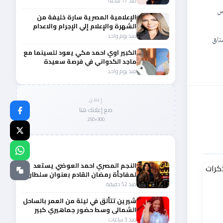
منذ 17 ساعة
س
الإعلامية المصرية سارة خليفة من
الشهرة والإعلام إلي الإجرام والاعدام
منذ يوم واحد
ناق
الكبير اوي احمد مكي يعود للسينما مع
ماجد الكدواني في فرصة سعيدة
منذ يوم واحد
إعلان
ضع إعلانك هنا
300×250
المزيد من أخبار الفن
النجم المصري احمد العوضي يستعد
لمفاجأة رمضان القادم بعنوان سلطان
الديب
منذ 52 دقيقة
شيرين تتألق في ليلة من العمر بالساحل
الشمالى وسط حضور جماهيري كبير
منذ 3 ساعات