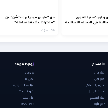
 و اوركسترا القوى
من “مارس ميديا برودكشن” عن
يطالية في الصحف الايطالية
“مذكرات عشيقة سابقة”
منذ 9 سنوات
الأقسام
روابط مهمة
أخبار لبنان
من نحن
أخبار الفن
اتصل بنا
النجوم والمشاهير
سياسة الخصوصية
الصحة والجمال
شروط الاستخدام
أخبار المجتمع
أعلن معنا
عالم الأزياء
RSS Feed