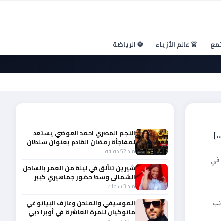
تمع
👗 عالم الأزياء
⚽ الرياضة
أحدث الأخبار
النجم المصري احمد العوضي يستعد
…]
لمفاجأة رمضان القادم بعنوان سلطان
الديب
منذ 52 دقيقة
 في
شيرين تتألق في ليلة من العمر بالساحل
الشمالى وسط حضور جماهيري كبير
منذ 3 ساعات
نب
الموسيقي والملحن وعازف البيانو غي
مانوكيان للمرة العاشرة في أوبرا دبي