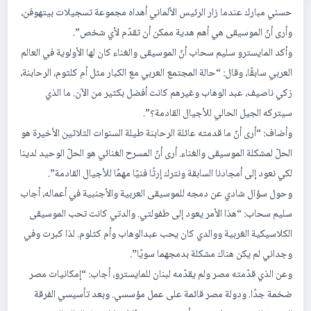
حسني مبارك عندما زار الرئيس الألماني أهداه مجموعة تسجيلات بيتهوفن،
وأرى أنّ الموسيقى هي أهم هدية ممكن أن تقدّم لأي شخص”.
وأكد المايسترو سليم سحاب أنّ الموسيقى والغناء كان لها الأولوية في العالم
العربي سابقًا، وقال: “حالة المجتمع العربي مع الكبار مثل أم كلثوم، الرحابنة،
زكي ناصيف، عبد الوهاب وغيرهم كانت أفضل بكثير من الآن. ما الذي
سيتركه الجيل الحالي للأجيال القادمة؟”.
وأضاف: “أرى أنّ ما قدمته عائلة الرحابنة طيلة السنوات الثلاثين الأخيرة هو
الحلّ لمشكلة الموسيقى والغناء. أرى أنّ المسرح الغنائي هو الحلّ الوحيد لدينا
لكي نعود إلى أمجادنا السابقة ونترك إرثًا فنيًا مهمًا للأجيال القادمة”.
وحول سؤال شادي عن دمجه للموسيقى العربية والأجنبية في أعماله، أجاب
سليم سحاب: “هذا الأمر يعود إلى طفولتي. والدتي كانت تحب الموسيقى
الكلاسيكية الغربية ووالدي كان يحب عبدالوهاب وأم كثلوم. لذا كبرت وفي
وجداني لم يكن هناك مشكلة بدمجهما سويًا”.
وعن الذي قدّمته مصر ولم يقدّمه لبنان للمايسترو، أجاب: “إمكانيات مصر
ضخمة جدًا. ودولة مصر قائمة على عمل مؤسسي. وبعد تأسيسي الفرقة