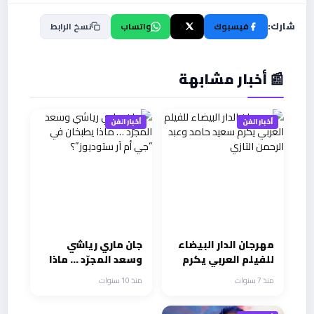
شارك:
فيسبوك
X
واتساب
نسخ الرابط
📰 أخبار مشابهة
أخبار الفن
أخبار الفن
مهرجان الدار البيضاء
جان ماري رياشي
للفيلم العربي يكرم
وسعد المجرّد … ماذا
سعيد حامد وعبد
يطبخان في “جي أم آر
منذ 7 سنوات
منذ 10 سنوات
الرحمن التازي
ستوديوز”؟