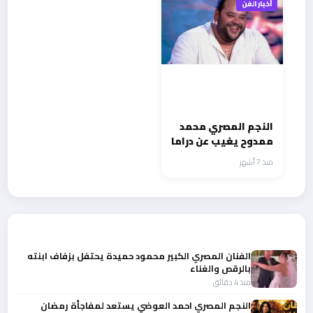
أخبار الفن
النجم المصري محمد
ممدوح يغيب عن دراما
رمضان بعد رشيد
منذ 7 أشهر
وأهل الكهف
أحدث الأخبار
الفنان المصري الكبير محمود حميدة يحتفل بزفاف ابنته
بالرقص والغناء
منذ 4 دقائق
النجم المصري احمد العوضي يستعد لمفاجأة رمضان