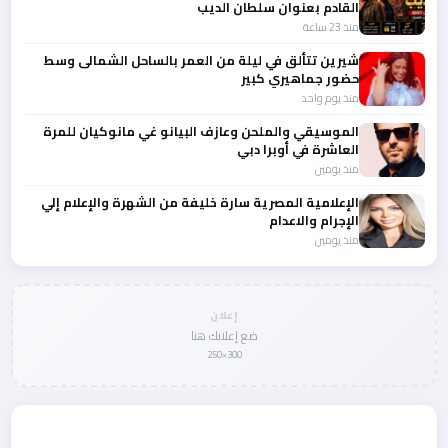
القادم بعنوان سلطان الديب
منذ 23 ساعة
شيرين تتألق في ليلة من العمر بالساحل الشمالى وسط
حضور جماهيري كبير
منذ يوم واحد
الموسيقي والملحن وعازف البيانو غي مانوكيان للمرة
العاشرة في أوبرا دبي
منذ يومين
الإعلامية المصرية سارة خليفة من الشهرة والإعلام إلي
الإجرام والاعدام
منذ يومين
إعلان
ضع إعلانك هنا
300×250
المزيد من أخبار الفن