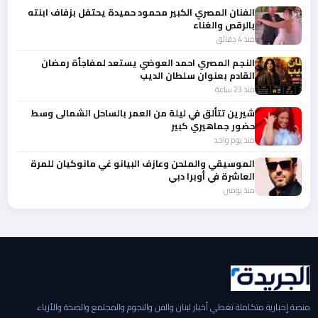
الفنان المصري الكبير محمود حميدة يحتفل بزفاف ابنته
بالرقص والغناء
منذ 4 دقائق
النجم المصري احمد العوضي يستعد لمفاجأة رمضان
القادم بعنوان سلطان الديب
منذ 23 ساعة
شيرين تتألق في ليلة من العمر بالساحل الشمالى وسط
حضور جماهيري كبير
منذ يوم واحد
الموسيقي والملحن وعازف البيانو غي مانوكيان للمرة
العاشرة في أوبرا دبي
منذ يومين
منصة إخبارية متكاملة تغطي أخبار لبنان والفن والنجوم والمجتمع والصحة والأزياء