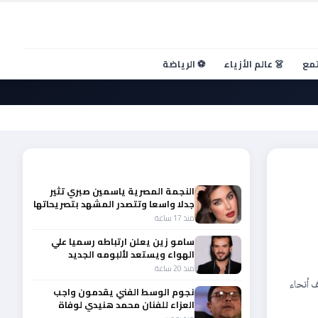
تمع
👗 عالم الأزياء
⚽ الرياضة
أحدث الأخبار
النجمة المصرية ياسمين صبري تثير
جدلا واسعا وتتصدر المشهد بتصريحاتها
الأخيرة
منذ 17 ساعة
سامو زين يعلن ارتباطه رسميا علي
الهواء ويستعد لألبومه الجديد
منذ 20 ساعة
 أنحاء
نجوم الوسط الفني يقدمون واجب
العزاء للفنان محمد هنيدي لوفاة
شقيقه الأكبر