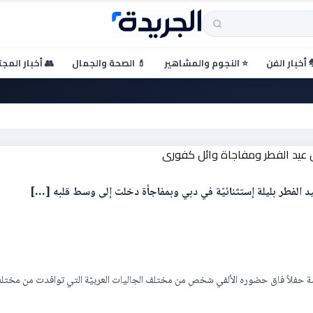
 أخبار الفن
⭐ النجوم والمشاهير
💄 الصحة والجمال
👥 أخبار المج
فل بعيد ميلاده بدبي علي هامش
ئل كفوري
 الفطر بليلة إستثنائيّة في دبي وبمفاجأة دخلت إلى وسط قلبه […]
 حفلاً فاق حضوره الألفي شخص من مختلف الجاليات العربيّة التي توافدت من مختلف