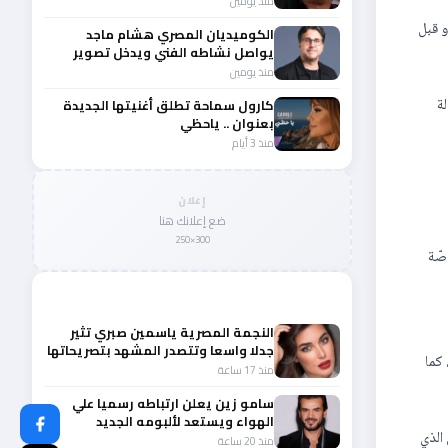
منذ يومين
و قبل
الكوميديان المصري هشام ماجد
يواصل نشاطه الفني ويدخل تصوير
عامل ميت
منذ يومين
ة
كارول سماحة تطلق أغنيتها الجديدة
بعنوان .. ياحظي
منذ 3 أيام
إعلان
ضع إعلانك هنا
300×250
صّة
المزيد من أخبار الفن
النجمة المصرية ياسمين صبري تثير
جدلا واسعا وتتصدر المشهد بتصريحاتها
 كما
الأخيرة
منذ 17 ساعة
سامو زين يعلن ارتباطه رسميا علي
الهواء ويستعد لألبومه الجديد
 الذي
منذ 20 ساعة