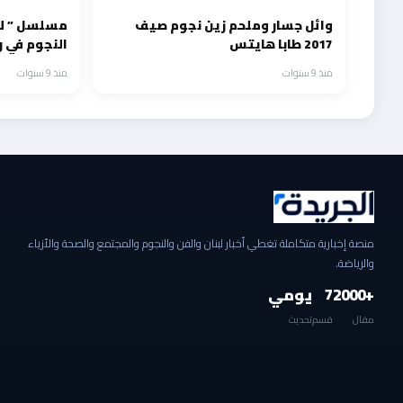
وائل جسار وملحم زين نجوم صيف
مسلسل ” ل
2017 طابا هايتس
النجوم في 
منذ 9 سنوات
منذ 9 سنوات
منصة إخبارية متكاملة تغطي أخبار لبنان والفن والنجوم والمجتمع والصحة والأزياء
والرياضة.
+2000
7
يومي
مقال
قسم
تحديث