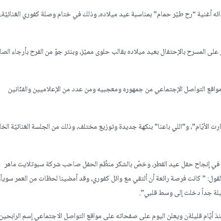
دائه أغنية “رح طيّر حمام” بمناسبة عيد ميلاده، وذلك في ختام وصلة كفوري الغنائيّة،
المسرح بالإحتفال بعيد ميلاده بقالب حلوى مميّز، وبنثر جوّ من الفرح بأرجاء الصال
اقع التواصل الإجتماعي من جمهوره ومعجبيه ومن عدد من الإعلاميين والفنّانين
رت الأيّام”، و”اللي باعنا” بنكهة جديدة وتوزيع مختلف، وذلك من الجلسة الغنائيّة الخا
هم في إنجاح حفل عيد الفطر، وخصّ بالشكر منظّم الحفل صاحب شركة سبوتلايت ماهر
قول: ” كانت فرصة رائعة أن ألتقي مع وائل كفوري، وقد أمضينا لحظات من العمر سوياً،
يلة جداً دخلت إلى وسط قلبي”.
 منذ أيّام قليلةن ويعلن اليوم على صفحاته على مواقع التواصل الاجتماعي إسم الرابحين