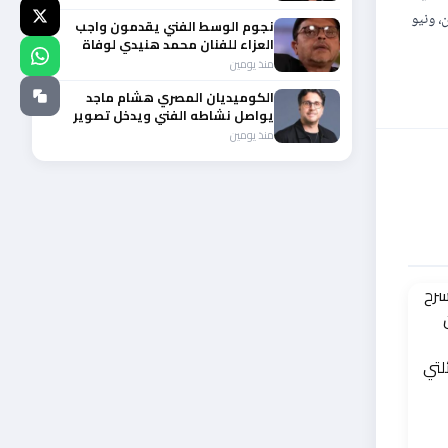
، ونيو
نجوم الوسط الفني يقدمون واجب
العزاء للفنان محمد هنيدي لوفاة
شقيقه الأكبر
منذ يومين
الكوميديان المصري هشام ماجد
يواصل نشاطه الفني ويدخل تصوير
عامل ميت
منذ يومين