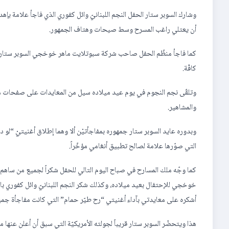
وشارك السوبر ستار الحفل النجم اللبنانيّ وائل كفوري الذي فاجأ علامة بإه
أن يعتلي راغب المسرح وسط صيحات وهتاف الجمهور.
كما فاجأ منظّم الحفل صاحب شركة سبوتلايت ماهر خوخجي السوبر ستار على 
كافّة.
وتلقّى نجم النجوم في يوم عيد ميلاده سيل من المعايدات على صفحات مو
والمشاهير.
وبدوره عايد السوبر ستار جمهوره بمفاجأتيْن ألا وهما إطلاق أغنيتيْ “لو دا
التي صوّرها علامة لصالح تطبيق أنغامي مؤخّراً.
كما وجّه ملك المسارح في صباح اليوم التالي للحفل شكراً لجميع من سا
خوخجي للإحتفال بعيد ميلاده، وكذلك شكر النجم اللبنانيّ وائل كفوري بال
أشكره على معايدتي بآداء أغنيتي “رح طيّر حمام” التي كانت مفاجأة جم
هذا ويتحضّر السوبر ستار قريباً لجولته الأمريكيّة التي سبق أن أعلن عنها