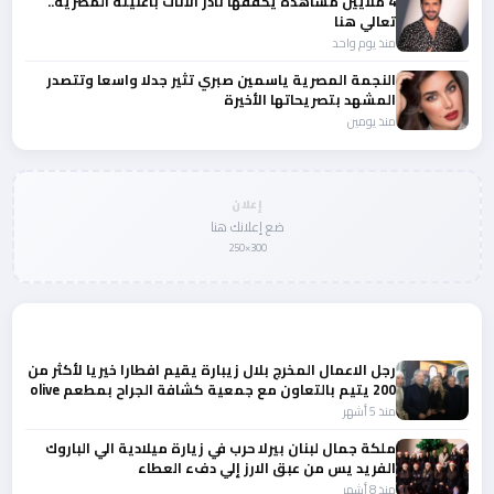
4 ملايين مشاهدة يحققها نادر الاتات باغنيته المصرية..
تعالي هنا
منذ يوم واحد
النجمة المصرية ياسمين صبري تثير جدلا واسعا وتتصدر
المشهد بتصريحاتها الأخيرة
منذ يومين
إعلان
ضع إعلانك هنا
300×250
المزيد من أخبار المجتمع
رجل الاعمال المخرج بلال زيبارة يقيم افطارا خيريا لأكثر من
200 يتيم بالتعاون مع جمعية كشافة الجراح بمطعم olive
بحضور باقة من الشخصيات
منذ 5 أشهر
ملكة جمال لبنان بيرلا حرب في زيارة ميلادية الي الباروك
الفريد يس من عبق الارز إلي دفء العطاء
منذ 8 أشهر