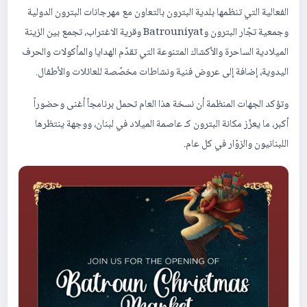
الفعالية التي تنظمها بلدية البترون بالتعاون مع مهرجانات البترون الدولية
وجمعية تجّار البترون وBatrouniyat وقرية الاغتراب، تجمع بين الزينة
الميلادية الساحرة والأكشاك المتنوعة التي تقدّم الهدايا والمأكولات والحرف
اليدوية، إضافة إلى عروض فنية ونشاطات مخصّصة للعائلات والأطفال.
وتؤكد الجهات المنظمة أن نسخة هذا العام تحمل برنامجاً أغنى وحضوراً
أكبر، ما يعزّز مكانة البترون كـ عاصمة الميلاد في لبنان، ووجهة ينتظرها
اللبنانيون والزوّار في كل عام.