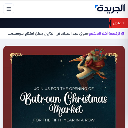
خطي
لى
لمحتوى
⚡ عاجل
🏠 الرئيسية
›
أخبار المجتمع
›
سوق عيد الميلاد في البترون يعلن افتتاح موسمه…