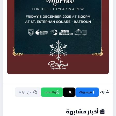
شارك:
فيسبوك
X
واتساب
نسخ الرابط
📰 أخبار مشابهة