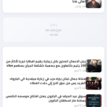
تعالي هنا
منذ يومين
إعلان
ضع إعلانك هنا
300×250
المزيد من أخبار المجتمع
رجل الاعمال المخرج بلال زيبارة يقيم افطارا خيريا لأكثر من
200 يتيم بالتعاون مع جمعية كشافة الجراح بمطعم olive
بحضور باقة من الشخصيات
منذ 5 أشهر
ملكة جمال لبنان بيرلا حرب في زيارة ميلادية الي الباروك
الفريد يس من عبق الارز إلي دفء العطاء
منذ 8 أشهر
سوق عيد الميلاد في البترون يعلن افتتاح موسمه الخامس
بساحة مار اسطفان البترون
منذ 8 أشهر