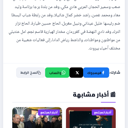
صعب وسمير الحجار، المربي هادي مكي، وفد من بلدة برجا برئاسة وليد
معاد ومحمد غصن، راشد خضر كمال شاتيلا، وفد من رابطة شباب البسطا
ضم رئيسها خليل عيتاني ونبيل مغربل، الحاج حسين طيارة، الحاج نزار
الترك، وفد نادي النهضة في كفررمان، مختار الهبارية قاسم نجم، امل عنتبلي
من مواطنون ومواطنات، والناشط رياض الدادا، إلى فعاليات شعبية من
مختلف أحياء بيروت.
شارك:
نسخ الرابط
فيسبوك
X
واتساب
📰 أخبار مشابهة
أخبار المجتمع
أخبار المجتمع