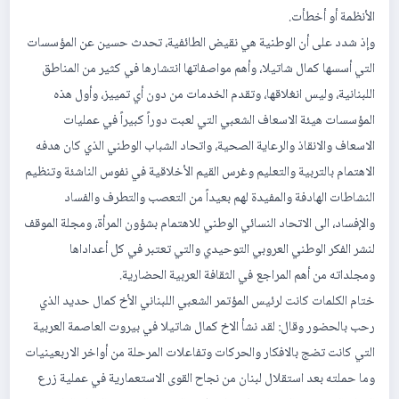
الأنظمة أو أخطأت.
وإذ شدد على أن الوطنية هي نقيض الطائفية، تحدث حسين عن المؤسسات
التي أسسها كمال شاتيلا، وأهم مواصفاتها انتشارها في كثير من المناطق
اللبنانية، وليس انغلاقها، وتقدم الخدمات من دون أي تمييز، وأول هذه
المؤسسات هيئة الاسعاف الشعبي التي لعبت دوراً كبيراً في عمليات
الاسعاف والانقاذ والرعاية الصحية، واتحاد الشباب الوطني الذي كان هدفه
الاهتمام بالتربية والتعليم وغرس القيم الأخلاقية في نفوس الناشئة وتنظيم
النشاطات الهادفة والمفيدة لهم بعيداً من التعصب والتطرف والفساد
والإفساد، الى الاتحاد النسائي الوطني للاهتمام بشؤون المرأة، ومجلة الموقف
لنشر الفكر الوطني العروبي التوحيدي والتي تعتبر في كل أعداداها
ومجلداته من أهم المراجع في الثقافة العربية الحضارية.
ختام الكلمات كانت لرئيس المؤتمر الشعبي اللبناني الأخ كمال حديد الذي
رحب بالحضور وقال: لقد نشأ الاخ كمال شاتيلا في بيروت العاصمة العربية
التي كانت تضج بالافكار والحركات وتفاعلات المرحلة من أواخر الاربعينيات
وما حملته بعد استقلال لبنان من نجاح القوى الاستعمارية في عملية زرع