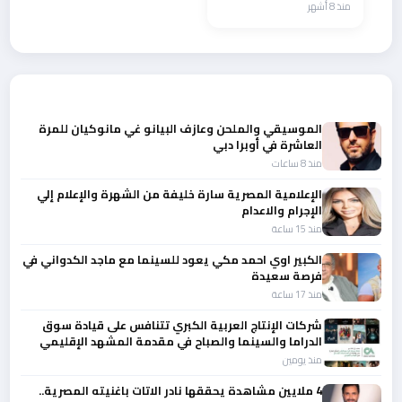
منذ 8 أشهر
يس من عبق الارز إلي
دفء العطاء
أحدث الأخبار
الموسيقي والملحن وعازف البيانو غي مانوكيان للمرة
العاشرة في أوبرا دبي
منذ 8 ساعات
الإعلامية المصرية سارة خليفة من الشهرة والإعلام إلي
الإجرام والاعدام
منذ 15 ساعة
الكبير اوي احمد مكي يعود للسينما مع ماجد الكدواني في
فرصة سعيدة
منذ 17 ساعة
شركات الإنتاج العربية الكبري تتنافس على قيادة سوق
الدراما والسينما والصباح في مقدمة المشهد الإقليمي
منذ يومين
4 ملايين مشاهدة يحققها نادر الاتات باغنيته المصرية..