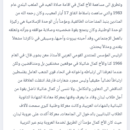
وتطرق الى مساهمة الأخ كمال في اقامة صلاة العيد في الملعب البلدي عام
1983 والتي ساهمت باسقاط اتفاق 17 أيار المعيب، وكان رحمه الله من
المنادين بنبذ المشاحنات الطائفية، ومؤمناً بأن الوحدة الإسلامية هي ركيزة
الوحدة الوطنية، وكان يتمتع بقوة شخصيته وصلابة مواقفه وجرأته وتعلقه
بالعمل الإجتماعي، وقد أحبته بيروت وأحبها، وسيبقى في ذاكرتنا مشعلاً
يقتدى ومثالاً يحتذى.
الرئيس المؤسس للمنتدى القومي العربي الأستاذ معن بشور، قال: في العام
1966 كنا والأخ كمال شاتيلا في موقعين مختلفين بل ومتناقضين، ولكن
عندما تعرفنا الى ارتباطه واخوانه في اتحاد قوى الشعب العامل بفلسطين
ارتباطاً نضالياً حقيقياً وليس مجرد شعارات فارغة، انتقلت العلاقة من
التناقض الى التعاون والتكامل.. ولا ننسى أن كمال شاتيلا ناضل بقوة من
أجل طلاب لبنان وقاد ما يعرف وقتها بمعركة معادلة الشهادة الثانوية
اللبنانية بالشهادات العربية، وكانت معركة وطنية كبرى سمحت لآلاف
الطلاب اللبنانيين بالدخول الى الجامعات، معركة أكدت على عروبة لبنان،
حيث كان الأخ كمال مؤمناً ان الطريق لخدمة العروبة يتم عبر التربية