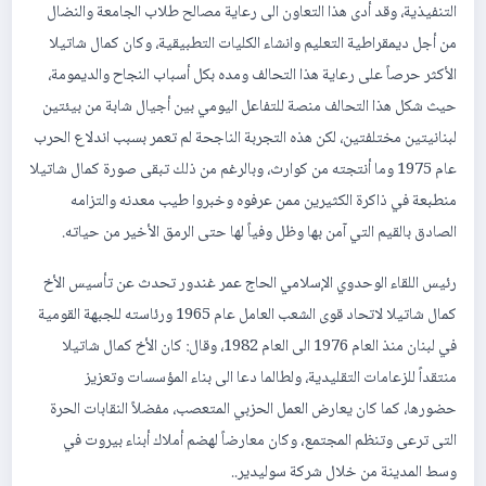
التنفيذية، وقد أدى هذا التعاون الى رعاية مصالح طلاب الجامعة والنضال
من أجل ديمقراطية التعليم وانشاء الكليات التطبيقية، وكان كمال شاتيلا
الأكثر حرصاً على رعاية هذا التحالف ومده بكل أسباب النجاح والديمومة،
حيث شكل هذا التحالف منصة للتفاعل اليومي بين أجيال شابة من بيئتين
لبنانيتين مختلفتين، لكن هذه التجربة الناجحة لم تعمر بسبب اندلاع الحرب
عام 1975 وما أنتجته من كوارث، وبالرغم من ذلك تبقى صورة كمال شاتيلا
منطبعة في ذاكرة الكثيرين ممن عرفوه وخبروا طيب معدنه والتزامه
الصادق بالقيم التي آمن بها وظل وفياً لها حتى الرمق الأخير من حياته.
رئيس اللقاء الوحدوي الإسلامي الحاج عمر غندور تحدث عن تأسيس الأخ
كمال شاتيلا لاتحاد قوى الشعب العامل عام 1965 ورئاسته للجبهة القومية
في لبنان منذ العام 1976 الى العام 1982، وقال: كان الأخ كمال شاتيلا
منتقداً للزعامات التقليدية، ولطالما دعا الى بناء المؤسسات وتعزيز
حضورها، كما كان يعارض العمل الحزبي المتعصب، مفضلاً النقابات الحرة
التى ترعى وتنظم المجتمع، وكان معارضاً لهضم أملاك أبناء بيروت في
وسط المدينة من خلال شركة سوليدير..