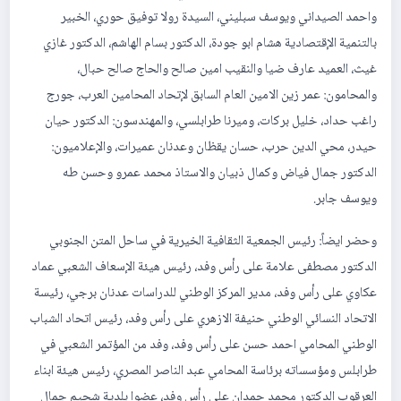
واحمد الصيداني ويوسف سبليني، السيدة رولا توفيق حوري، الخبير
بالتنمية الإقتصادية هشام ابو جودة، الدكتور بسام الهاشم، الدكتور غازي
غيث، العميد عارف ضيا والنقيب امين صالح والحاج صالح حبال،
والمحامون: عمر زين الامين العام السابق لإتحاد المحامين العرب، جورج
راغب حداد، خليل بركات، وميرنا طرابلسي، والمهندسون: الدكتور حيان
حيدر، محي الدين حرب، حسان يقظان وعدنان عميرات، والإعلاميون:
الدكتور جمال فياض وكمال ذبيان والاستاذ محمد عمرو وحسن طه
ويوسف جابر.
وحضر ايضاً: رئيس الجمعية الثقافية الخيرية في ساحل المتن الجنوبي
الدكتور مصطفى علامة على رأس وفد، رئيس هيئة الإسعاف الشعبي عماد
عكاوي على رأس وفد، مدير المركز الوطني للدراسات عدنان برجي، رئيسة
الاتحاد النسائي الوطني حنيفة الازهري على رأس وفد، رئيس اتحاد الشباب
الوطني المحامي احمد حسن على رأس وفد، وفد من المؤتمر الشعبي في
طرابلس ومؤسساته برئاسة المحامي عبد الناصر المصري، رئيس هيئة ابناء
العرقوب الدكتور محمد حمدان على رأس وفد، عضوا بلدية شحيم جمال