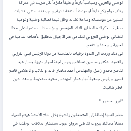
الوطني والعربي، وسياسياً بارعاً وحليفاً ملتزماً لكل شريك في معركة
وطنية ولم يكن تابعاً او مرتبطاً لمنفعة ذاتية.. ولم يبعده المنفى لعشرات
السنين عن مؤسساته وساحة نضاله، وظل قيمة نضالية وطنية وقومية
صافية… ذكراك خالدة ايها القائد المؤسس، ومؤسساتك مستمرة على خطك
النضالي الوطني العروبي التقدمي عبر الاجيال لتحقيق الأهداف السامية في
الحرية والوحدة والتقدم.
الى ذلك وردت الى الندوة برقيات بالمناسبة من دولة الرئيس ايلي الفرزلي،
والعميد الدكتور ساسين عساف، ورئيس لجنة احياء مئوية جمال عبد
الناصر مجدي زعبل، والمهندس أحمد مختار خالد، والكاتب والاعلامي قاسم
قصير، ورئيس جمعية أدباء عمان المهندس سعيد صقلاوط، وسعد الدين
خضر شاتيلا.
*ابرز الحضور:*
حضر الندوة إضافة إلى المتحدثين والشيخ بلال الملا: الأستاذ هيثم الصياد
ممثلاً محافظ بيروت القاضي مروان عبود، مستشار العلاقات الوطنية في