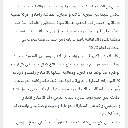
أجيال من الكوادر الثقافية العروبية والقواعد العملية والنظامية لحركة
النضال النابعة من التجربة الذاتية والتجارب المماثلة، واطلاق حركة شعبية
شاملة بين فصائل قوى الشعب العاملة عابرة للمناطق والطوائف المذاهب،
وتمكنت في فترة زمنية وجيزة من تسجيل أول اختراق من قوة شعبية
منظمة للندوة البرلمانية بأصوات باهرة من ابناء العاصمة بيروت في
انتخابات العام 1972.
وكان التحدي الكبير في مواجهة الحرب الاهلية ومراميها المدمرة للوحدة
الوطنية بحواجز الدم والموت. وارتفع صوت الاخ كمال مدوياً في كل ارجاء
الوطن داعياً لوقف هذه الحرب ومعالجة اسبابها بالاصلاح والمساواة ودعم
كل المبادرات المحلية والعربية لوقفها مهما كلف ذلك، وكانت دعوته على
رأس حملة المطالبات بالاصلاح وترسيخ البنيان الوطني حتى حصل اتفاق
الطائف الذي حسم هوية لبنان وانتمائه العربي، وأقر الاصلاح الاداري
والسياسي، وأكد على المساواة بالمواطنة وتثبيت وحدة لبنان واستقلاله
وطناً لكل بنيه.
وختم: كان الاخ كمال شاتيلا رحمه الله نوراً ساطعاً على طريق النهوض