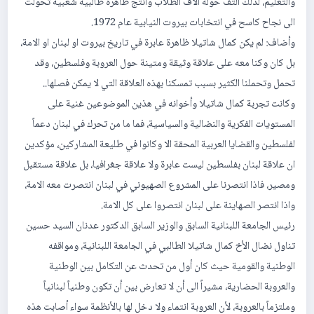
والتعليم، لذلك التف حوله آلاف الطلاب وانتج ظاهرة طالبية شعبية تحولت
الى نجاح كاسح في انتخابات بيروت النيابية عام 1972.
وأضاف: لم يكن كمال شاتيلا ظاهرة عابرة في تاريخ بيروت او لبنان او الامة،
بل كان وكنا معه على علاقة وثيقة ومتينة حول العروبة وفلسطين، وقد
تحمل وتحملنا الكثير بسبب تمسكنا بهذه العلاقة التي لا يمكن فصلها..
وكانت تجربة كمال شاتيلا وأخوانه في هذين الموضوعين غنية على
المستويات الفكرية والنضالية والسياسية، فما ما من تحرك في لبنان دعماً
لفلسطين والقضايا العربية المحقة الا وكانوا في طليعة المشاركين، مؤكدين
ان علاقة لبنان بفلسطين ليست عابرة ولا علاقة جغرافيا، بل علاقة مستقبل
ومصير، فاذا انتصرنا على المشروع الصهيوني في لبنان انتصرت معه الامة،
واذا انتصر الصهاينة على لبنان انتصروا على كل الامة.
رئيس الجامعة اللبنانية السابق والوزير السابق الدكتور عدنان السيد حسين
تناول نضال الأخ كمال شاتيلا الطالبي في الجامعة اللبنانية، ومواقفه
الوطنية والقومية حيث كان أول من تحدث عن التكامل بين الوطنية
والعروبة الحضارية، مشيراً الى أن لا تعارض بين أن تكون وطنياً لبنانياً
وملتزماً بالعروبة، لأن العروبة انتماء ولا دخل لها بالأنظمة سواء أصابت هذه