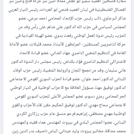
سفارة فلسطين العميد سمير ابو عفش ممثلاً أمين سر حركة فتح وأمين سر
الفصائل الفلسطينية في لبنان العميد فتحي ابو العردات، رئيس التيار العربي
شاكر البرجاوي، نائب رئيس حزب الإتحاد المحامي احمد مرعي، عضو
المجلس السياسي في حزب الله الدكتور علي ضاهر على رأس وفد من
الحزب، رئيس ندوة العمل الوطني رفعت بدوي، عضو الهيئة القيادية في
حركة الناصريين المستقلين- المرابطون الأستاذ محمد قليلات، عضو الأمانة
العامة في التنظيم الشعبي الناصري جهاد الضاني، عضو قيادة الاتحاد
الاشتراكي التنظيم الناصري فؤاد بكداش، رئيس مجلس دار الندوة الدكتور
هاني سليمان، وفد من تجمع اللجان والروابط الشعبية، رئيس حزب الوفاء
اللبناني الدكتور احمد علوان، عضو قيادة الحزب السوري القومي الاجتماعي
الدكتور توفيق مهنا، مسؤول العلاقة مع الاحزاب الوطنية في التيار الوطني
الحر المحامي رمزي دسوم، عضو المجلس الأعلى للحزب السوري القومي
الاجتماعي سماح مهدي، الدكتور توفيق الحكيم، مقرر لقاء الأحزاب والقوى
الوطنية مهدي مصطفى، إبراهيم فرحو منسق عام حزب رزكاري الكردي
اللبناني، عضوا المجلس البلدي في بيروت المهندس عماد فقيه، والمهندس
محمد مشاقة، مخاتير بيروت: وليد عيتاني، الياس ناصيف، بدر الدين زين،