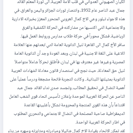
الكيان الصهيوني العدواني في قلب الامة العربية، الى ثورة المعلم القائد
جمال عبد الناصر عام 1952، وانتصار ثورات الجزائر واليمن والعراق، في
هذه الاجواء تبلور وعي الاخ كمال العروبي المتحرر المعزز بخبراته الادارية
والاجتماعية التي اكتسبها من مشاركته في الحركة الكشفية والفرق
الرياضية، فشكل محوراً في حركة طلاب مدارس وروابط العمل فيها.
سافر الأخ كمال الى القاهرة لنيل الثانوية العامة التي ابعدتهم عنها العلامة
اللاغية على اللغة الاجنبية في لبنان، وبعد العودة وجد أن الثانوية العامة
المصرية وغيرها غير معترف بها في لبنان، فأطلق تحركاً شاملاً متواصلاً
لنيل حق المعادلة، حيث نجح في استصدار قانون معادلة الشهادات العربية
الثانوية بمثيلتها اللبنانية.. وكانت التجربة فاتحة مشجعة ودرساً عملياً على
أهمية النضال في تحقيق المطالب، وتجسد صدى نداء القائد جمال عبد
الناصر عن الحركة العربية الموحدة بإعلان تأسيس اتحاد قوى الشعب العامل
اقتناعاً بأن هذه القوى المنتجة والمحرومة تشكل بأغلبيتها القاعدة
الديمقراطية صاحبة المصلحة في النضال الاجتماعي والتحرري المطلوب
في اطار الحركة العربية الواحدة.
لقد تمكن الاتحاد بقيادة الاخ كمال شاتيلا ومبادرته ومثابرته وسهره من بناء