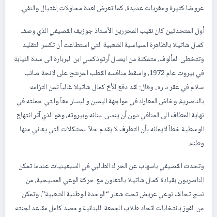
عروضا كثيرة ومغريات عديدة، كما تعرض لعدة محاولات إغتيال والنفي.
أول المتحدثين كان نقيب المحررين الأستاذ جوزيف القصيفي الذي وصف
كمال شاتيلا بالظاهرة السياسية الشعبية التي استطاعت أن تكسر التقليد
وتتخطى المألوف، متمكنة من ايصال أرثوذكسي ابن البربارة الى سدة النيابة
في بيروت عام 1972، واسقط منافسه القطب المرشح على لائحة صائب
سلام في عقر داره.. وقال: لقد دفع الأخ كمال شاتيلا غالياً ثمن التزامه
بالناصرية، وخاض المعارك في مواجهة اليمين واليسار معاً والتي حملته في
نهاية المطاف الى المنافي دون أن ينسى لبنانه وبيروته، وهو الذي آثر انتهاج
الوسطية خطاً لايمانه بأن التطرف لا يقدم حلاً للمشكلات التي يعاني منها
وطنه.
وتحدث القصيفي باسهاب عن الحراك الطالبي في السبعينيات عندما تمكن
الناصريون بقيادة كمال شاتيلا بالتعاون مع حركة الوعي المسيحية، من
نسج تحالف نوعي عريض تحت شعار “الوحدة الوطنية الشعبية”، وتمكن
من الفوز بانتخابات اتحاد طلاب الجمعة اللبنانية وحصد كامل مقاعد لجنته