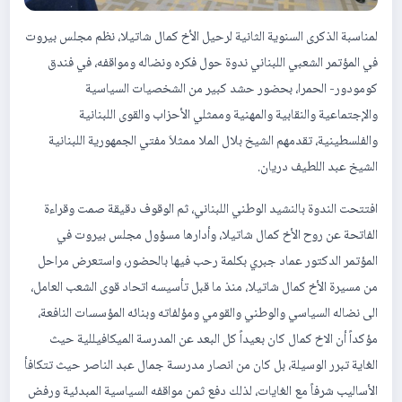
لمناسبة الذكرى السنوية الثانية لرحيل الأخ كمال شاتيلا، نظم مجلس بيروت
في المؤتمر الشعبي اللبناني ندوة حول فكره ونضاله ومواقفه، في فندق
كومودور- الحمرا، بحضور حشد كبير من الشخصيات السياسية
والإجتماعية والنقابية والمهنية وممثلي الأحزاب والقوى اللبنانية
والفلسطينية، تقدمهم الشيخ بلال الملا ممثلاَ مفتي الجمهورية اللبنانية
الشيخ عبد اللطيف دريان.
افتتحت الندوة بالنشيد الوطني اللبناني، ثم الوقوف دقيقة صمت وقراءة
الفاتحة عن روح الأخ كمال شاتيلا، وأدارها مسؤول مجلس بيروت في
المؤتمر الدكتور عماد جبري بكلمة رحب فيها بالحضور، واستعرض مراحل
من مسيرة الأخ كمال شاتيلا، منذ ما قبل تأسيسه اتحاد قوى الشعب العامل،
الى نضاله السياسي والوطني والقومي ومؤلفاته وبنائه المؤسسات النافعة،
مؤكداً أن الاخ كمال كان بعيداً كل البعد عن المدرسة الميكافيللية حيث
الغاية تبرر الوسيلة، بل كان من انصار مدرىسة جمال عبد الناصر حيث تتكافأ
الأساليب شرفاً مع الغايات، لذلك دفع ثمن مواقفه السياسية المبدئية ورفض