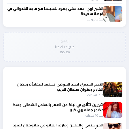
الكبير اوي احمد مكي يعود للسينما مع ماجد الكدواني في
فرصة سعيدة
منذ يوم واحد
إعلان
ضع إعلانك هنا
300×250
المزيد من أخبار الفن
النجم المصري احمد العوضي يستعد لمفاجأة رمضان
القادم بعنوان سلطان الديب
منذ 8 ساعات
شيرين تتألق في ليلة من العمر بالساحل الشمالى وسط
حضور جماهيري كبير
منذ 10 ساعات
الموسيقي والملحن وعازف البيانو غي مانوكيان للمرة