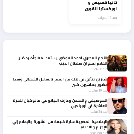
تانيا قسيس و
اوركسترا القوى
البحرية الايطالية في
منذ 10 سنوات
الصحف الايطالية
أحدث الأخبار
النجم المصري احمد العوضي يستعد لمفاجأة رمضان
القادم بعنوان سلطان الديب
منذ 8 ساعات
شيرين تتألق في ليلة من العمر بالساحل الشمالى وسط
حضور جماهيري كبير
منذ 10 ساعات
الموسيقي والملحن وعازف البيانو غي مانوكيان للمرة
العاشرة في أوبرا دبي
منذ 24 ساعة
الإعلامية المصرية سارة خليفة من الشهرة والإعلام إلي
الإجرام والاعدام
منذ يوم واحد