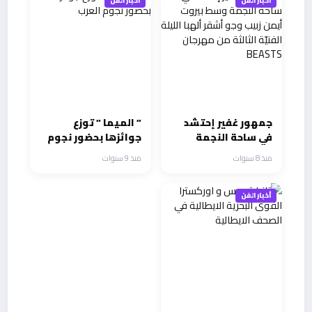
أخبار الفن
أخبار الفن
جمهور غفير إحتشد
” الميما ” توزع
في ساحة النجمة
جوائزها بحضور نجوم
وسط بيروت أيمن
العرب
منذ 8 سنوات
منذ 9 سنوات
زبيب وجو أشقر ألهبا
الليلة الفنيّة الثالثة
من مهرجان BEASTS
أخبار الفن