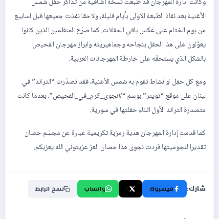
وكانت ادارة المهرجان قد طبعت نسخة اضافية من تذاكر حفل شمس
الأغنية بعد نفاذ الطبعة الاولى بأيام قليلة، ولاحقا نفذت جميعها قبل اسابيع
من يوم الختام على عكس باقي الحفلات. كما صرَح المنظمين الذين كانوا
يعوّلون على هذا الحفل بنجاحه وجماهيريته وابراز مهرجان الفحيص
بالشكل الذي يستحقّه على خارطة المهرجانات العربية.
ومع كل حفل او نشاط تقوم به شمس الأغنية، فقد تصدّرت “التراند” في
لبنان على موقع “تويتر” بوسم “#نجوى_كرم_في_الفحيص”، بعدما كانت
متصدرة التراند الأول اثناء حفلتها في سورية.
كما قدمت إدارة المهرجان هدية رمزية تكريمية عبارة عن مجسَم حصان
تقديرا لنجوميتها فردت نجوى هذا حصان العز عزيتوني الله يعزيكم.
شارك:
فيسبوك
X
واتساب
نسخ الرابط