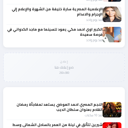
الإعلامية المصرية سارة خليفة من الشهرة والإعلام إلي
الإجرام والاعدام
منذ يوم واحد
الكبير اوي احمد مكي يعود للسينما مع ماجد الكدواني في
فرصة سعيدة
منذ يوم واحد
إعلان
ضع إعلانك هنا
300×250
المزيد من أخبار الفن
النجم المصري احمد العوضي يستعد لمفاجأة رمضان
القادم بعنوان سلطان الديب
منذ 10 ساعات
شيرين تتألق في ليلة من العمر بالساحل الشمالى وسط