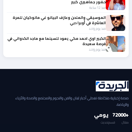
حضور جماهيري كبير
منذ 12 ساعة
الموسيقي والملحن وعازف البيانو غي مانوكيان للمرة
العاشرة في أوبرا دبي
منذ يوم واحد
الكبير اوي احمد مكي يعود للسينما مع ماجد الكدواني في
فرصة سعيدة
منذ يوم واحد
منصة إخبارية متكاملة تغطي أخبار لبنان والفن والنجوم والمجتمع والصحة والأزياء
والرياضة.
+2000
7
يومي
مقال
قسم
تحديث