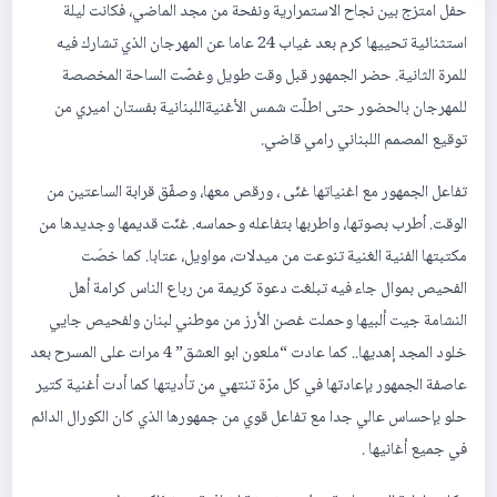
حفل امتزج بين نجاح الاستمرارية ونفحة من مجد الماضي، فكانت ليلة
استثنائية تحييها كرم بعد غياب 24 عاما عن المهرجان الذي تشارك فيه
للمرة الثانية. حضر الجمهور قبل وقت طويل وغصّت الساحة المخصصة
للمهرجان بالحضور حتى اطلّت شمس الأغنيةاللبنانية بفستان اميري من
توقيع المصمم اللبناني رامي قاضي.
تفاعل الجمهور مع اغنياتها غنّى ، ورقص معها، وصفّق قرابة الساعتين من
الوقت. اُطرب بصوتها، واطربها بتفاعله وحماسه. غنّت قديمها وجديدها من
مكتبتها الفنية الغنية تنوعت من ميدلات، مواويل، عتابا. كما خصَت
الفحيص بموال جاء فيه تبلغت دعوة كريمة من رباع الناس كرامة أهل
النشامة جيت ألبيها وحملت غصن الأرز من موطني لبنان ولفحيص جايي
خلود المجد إهديها.. كما عادت “ملعون ابو العشق” 4 مرات على المسرح بعد
عاصفة الجمهور بإعادتها في كل مرّة تنتهي من تأديتها كما أدت أغنية كتير
حلو بإحساس عالي جدا مع تفاعل قوي من جمهورها الذي كان الكورال الدائم
في جميع أغانيها .