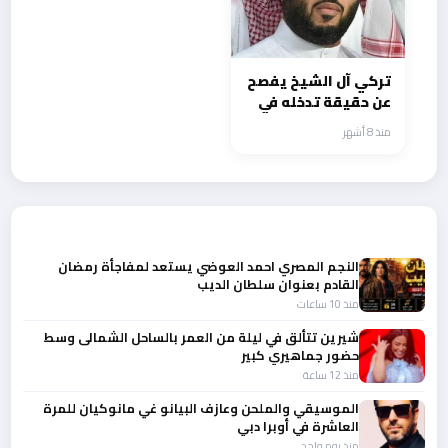
تركي آل الشيخ يفصح
عن حقيقة تدخله في
محتوي وأحداث فيلم
منذ 8 أشهر
الست
أحدث الأخبار
النجم المصري احمد العوضي يستعد لمفاجأة رمضان
القادم بعنوان سلطان الديب
منذ 10 ساعات
شيرين تتألق في ليلة من العمر بالساحل الشمالى وسط
حضور جماهيري كبير
منذ 12 ساعة
الموسيقي والملحن وعازف البيانو غي مانوكيان للمرة
العاشرة في أوبرا دبي
منذ يوم واحد