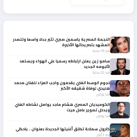
المصرية في صحاب
الأرض وفخر الدلتا
أحدث الأخبار
النجمة المصرية ياسمين صبري تثير جدلا واسعا وتتصدر
المشهد بتصريحاتها الأخيرة
منذ 18 ساعة
سامو زين يعلن ارتباطه رسميا علي الهواء ويستعد
لألبومه الجديد
منذ 20 ساعة
نجوم الوسط الفني يقدمون واجب العزاء للفنان محمد
هنيدي لوفاة شقيقه الأكبر
منذ يومين
الكوميديان المصري هشام ماجد يواصل نشاطه الفني
ويدخل تصوير عامل ميت
منذ يومين
كارول سماحة تطلق أغنيتها الجديدة بعنوان .. ياحظي
منذ 3 أيام