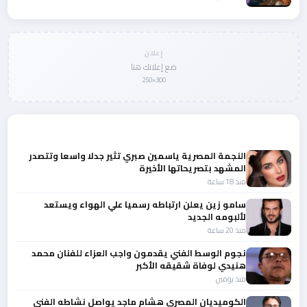
إعلان
ضع إعلانك هنا
300×250
المزيد من أخبار الفن
النجمة المصرية ياسمين صبري تثير جدلا واسعا وتتصدر
المشهد بتصريحاتها الأخيرة
منذ 18 ساعة
سامو زين يعلن ارتباطه رسميا علي الهواء ويستعد
لألبومه الجديد
منذ 20 ساعة
نجوم الوسط الفني يقدمون واجب العزاء للفنان محمد
هنيدي لوفاة شقيقه الأكبر
منذ يومين
الكوميديان المصري هشام ماجد يواصل نشاطه الفني