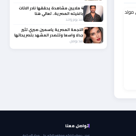
4 ملايين مشاهدة يحققها نادر الاتات
باغنيته المصرية.. تعالي هنا
منذ يوم واحد
النجمة المصرية ياسمين صبري تثير
جدلا واسعا وتتصدر المشهد بتصريحاتها
الأخيرة
منذ يومين
تواصل معنا
نرحب بمراسلاتكم ومقترحاتكم على مدار الساعة.