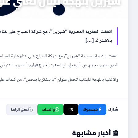
شيرين بلهجة لبنان تغني ع
اتفقت المطربة المصرية “شيرين”، مع شركة الصباح على غنا
بالاشتراك […]
اتفقت المطربة المصرية “شيرين”، مع شركة الصباح على غناء شارة المسلس
نادين نسيب نجيم، من تأليف إيمان السعيد، إخراج فيليب أسمر، والمفترض عر
والأغنية باللهجة اللبنانية تحمل عنوان “يا بتفكر يا بتحس”، من كلمات عل
شارك:
فيسبوك
X
واتساب
نسخ الرابط
📰 أخبار مشابهة