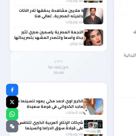
منذ يوم واحد
4 ملايين مشاهدة يحققها نادر الاتات
باغنيته المصرية.. تعالي هنا
منذ يوم واحد
،
النجمة المصرية ياسمين صبري تثير
جدلا واسعا وتتصدر المشهد بتصريحاتها
الأخيرة
منذ يومين
بنانية
إعلان
ضع إعلانك هنا
300×250
المزيد من أخبار الفن
الكبير اوي احمد مكي يعود للسينما مع
ماجد الكدواني في فرصة سعيدة
منذ 6 ساعات
شركات الإنتاج العربية الكبري تتنافس
على قيادة سوق الدراما والسينما
والصباح في مقدمة المشهد الإقليمي
منذ يوم واحد