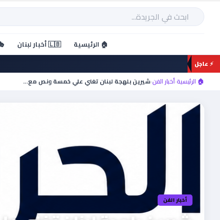
خطي
لى
بحث
لمحتوى
🏠 الرئيسية
🇱🇧 أخبار لبنان
🎭
⚡ عاجل
🏠 الرئيسية
›
أخبار الفن
›
شيرين بلهجة لبنان تغني علي خمسة ونص مع…
أخبار الفن