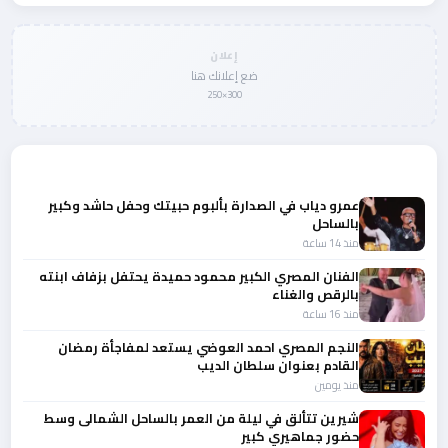
إعلان
ضع إعلانك هنا
300×250
المزيد من أخبار الفن
عمرو دياب في الصدارة بألبوم حبيتك وحفل حاشد وكبير
بالساحل
منذ 14 ساعة
الفنان المصري الكبير محمود حميدة يحتفل بزفاف ابنته
بالرقص والغناء
منذ 16 ساعة
النجم المصري احمد العوضي يستعد لمفاجأة رمضان
القادم بعنوان سلطان الديب
منذ يومين
شيرين تتألق في ليلة من العمر بالساحل الشمالى وسط
حضور جماهيري كبير