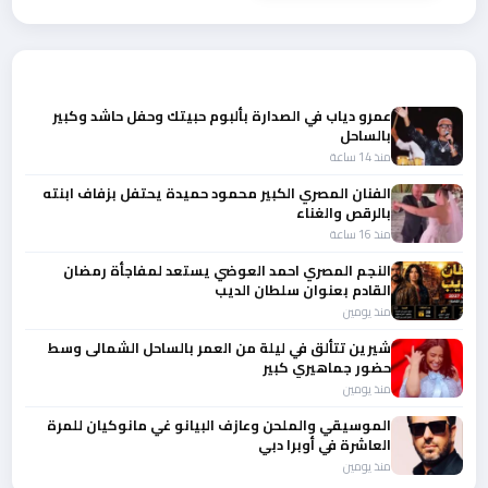
أحدث الأخبار
عمرو دياب في الصدارة بألبوم حبيتك وحفل حاشد وكبير
بالساحل
منذ 14 ساعة
الفنان المصري الكبير محمود حميدة يحتفل بزفاف ابنته
بالرقص والغناء
منذ 16 ساعة
النجم المصري احمد العوضي يستعد لمفاجأة رمضان
القادم بعنوان سلطان الديب
منذ يومين
شيرين تتألق في ليلة من العمر بالساحل الشمالى وسط
حضور جماهيري كبير
منذ يومين
الموسيقي والملحن وعازف البيانو غي مانوكيان للمرة
العاشرة في أوبرا دبي
منذ يومين