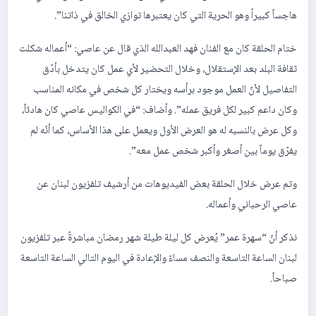
هاجساً كبيراً وهو الحرية التي كان يعتبرها توازي الخالق في ذاتنا”.
ختام الحلقة كان مع الفنان فهد العبدالله الذي قال عن عاصي: “أعماله شكلت
ثقافة البلد بعد الإستقلال، وخلال التحضير لأي عمل كان يتدخل بأدّق
التفاصيل لأنّ العمل موجود برأسه ويختار كل شخص في مكانه المناسب
وكان داعم كبير لكل فريق عمله”. وأضاف: “في الكواليس عاصي كان هادئاً،
وكل عرض بالنسبه له هو العرض الأول ويعمل على هذا الأساس، كما أنّه لم
يفرّق يوماً بين أصغر وأكبر شخص عمل معه”.
وتم عرض خلال الحلقة بعض الفيديوهات من أرشيف تلفزيون لبنان عن
عاصي الرحباني وأعماله.
نذكر أنّ “سهرة عمر” يُعرض كل ليلة طيلة شهر رمضان مباشرةً عبر تلفزيون
لبنان الساعة التاسعة والنصف مساءً والإعادة في اليوم التالي الساعة التاسعة
صباحاً.