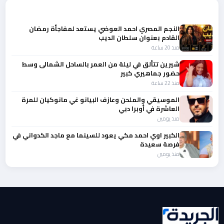
المزيد من أخبار الفن
النجم المصري احمد العوضي يستعد لمفاجأة رمضان
القادم بعنوان سلطان الديب
منذ 20 ساعة
شيرين تتألق في ليلة من العمر بالساحل الشمالى وسط
حضور جماهيري كبير
منذ 22 ساعة
الموسيقي والملحن وعازف البيانو غي مانوكيان للمرة
العاشرة في أوبرا دبي
منذ يومين
الكبير اوي احمد مكي يعود للسينما مع ماجد الكدواني في
فرصة سعيدة
منذ يومين