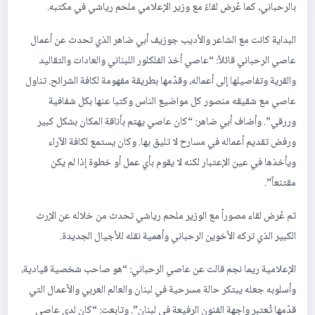
بالرحباني، كما عُرض لقاءً مع وزير الإعلامي ملحم رياشي في مكتبه.
البداية كانت مع الشاعر والأديب جوزيف أبي ضاهر الذي تحدث عن أعمال
عاصي الرحباني قائلاً: “عاصي أخذ الفلكلور اللبناني والعادات والتقاليد
والقرية وتفاصيلها إلى أعماله، وقدّمها بطريقة مفهومة لكافة الشرائح. تناول
عاصي مع شقيقه منصور كل مواضيع الناس وكتبا عنها بكل شفافية
وررقي”. وأضاف أبي ضاهر: “كان عاصي يهتم بأناقة المكان بشكل كبير
ورفض تقديم أعماله في مسارح لا تليق بها. وكان يستمع لكافة الآراء
ويأخذها في عين الإعتبار لكنه لا يقوم بأي عمل أو خطوة إذا لم يكن
مقتنعاً”.
ثم عُرض لقاء مصوراً مع الوزير ملحم رياشي تحدث من خلاله عن الإرث
الكبير الذي تركه الأخوين الرحباني وأهمية نقله للأجيال الجديدة.
الإعلامية ريما نجم قالت عن عاصي الرحباني: “هو صاحب شخصية قيادية،
وأسلوبه جعله يبتكر حالة مسرحية في لبنان والعالم العربي والأعمال التي
قدّمها تُعتبر واجهة الفنون الرفيعة في لبنان”. وتابعت: “كان لدى عاصي