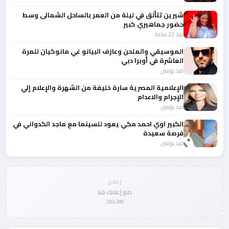
شيرين تتألق في ليلة من العمر بالساحل الشمالى وسط
حضور جماهيري كبير
منذ 22 ساعة
الموسيقي والملحن وعازف البيانو غي مانوكيان للمرة
العاشرة في أوبرا دبي
منذ يومين
الإعلامية المصرية سارة خليفة من الشهرة والإعلام إلي
الإجرام والاعدام
منذ يومين
الكبير اوي احمد مكي يعود للسينما مع ماجد الكدواني في
فرصة سعيدة
منذ يومين
إعلان
ضع إعلانك هنا
300×250