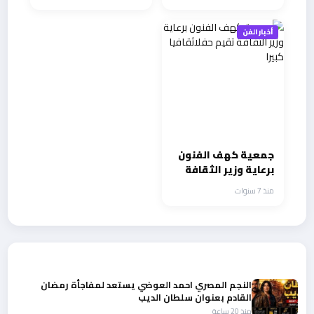
نحبك هل تسمعين
أخبار الفن
جمعية كهف الفنون
برعاية وزير الثقافة
تقيم حفلاثقافيا
منذ 7 سنوات
كبيرا
أحدث الأخبار
النجم المصري احمد العوضي يستعد لمفاجأة رمضان
القادم بعنوان سلطان الديب
منذ 20 ساعة