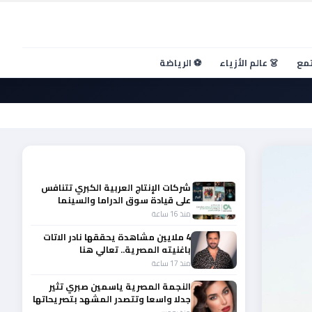
تمع
👗 عالم الأزياء
⚽ الرياضة
أحدث الأخبار
شركات الإنتاج العربية الكبري تتنافس
على قيادة سوق الدراما والسينما
والصباح في مقدمة المشهد الإقليمي
منذ 16 ساعة
4 ملايين مشاهدة يحققها نادر الاتات
باغنيته المصرية.. تعالي هنا
منذ 17 ساعة
النجمة المصرية ياسمين صبري تثير
جدلا واسعا وتتصدر المشهد بتصريحاتها
الأخيرة