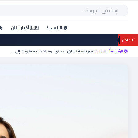
خطي
لى
بحث
لمحتوى
🏠 الرئيسية
🇱🇧 أخبار لبنان
🎭
⚡ عاجل
🏠 الرئيسية
›
أخبار الفن
›
عبير نعمة تطلق حبيبتي.. رسالة حب مفتوحة إلي…