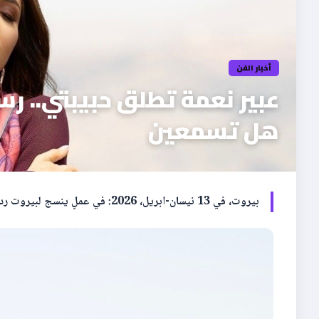
أخبار الفن
عبير نعمة تطلق حبيبتي.. رس
هل تسمعين
بيروت، في 13 نيسان-ابريل، 2026: في عملٍ ينسج لبيروت رداءً من حبٍّ ودفءٍ ونور، أطلقت الفنانة *عبير نعمة* أغنيتها المصوّرة […]