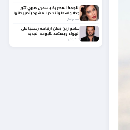
النجمة المصرية ياسمين صبري تثير
جدلا واسعا وتتصدر المشهد بتصريحاتها
الأخيرة
منذ يومين
سامو زين يعلن ارتباطه رسميا علي
الهواء ويستعد لألبومه الجديد
منذ يومين