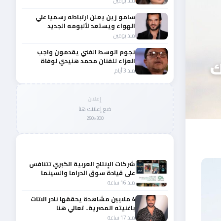
منذ يومين
سامو زين يعلن ارتباطه رسميا علي
الهواء ويستعد لألبومه الجديد
منذ يومين
نجوم الوسط الفني يقدمون واجب
ك
العزاء للفنان محمد هنيدي لوفاة
شقيقه الأكبر
منذ 3 أيام
إعلان
ضع إعلانك هنا
300×250
المزيد من أخبار الفن
شركات الإنتاج العربية الكبري تتنافس
على قيادة سوق الدراما والسينما
والصباح في مقدمة المشهد الإقليمي
منذ 16 ساعة
4 ملايين مشاهدة يحققها نادر الاتات
باغنيته المصرية.. تعالي هنا
منذ 17 ساعة